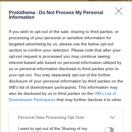
Protothema -
Do Not Process My Personal
Νέα καρφιά Αυγερινού για την
Information
Καρυστιανού: Kάποιοι ονειρεύονται
βουλευτικά έδρανα και συνωμοσίες, η
If you wish to opt-out of the sale, sharing to third parties, or
δημοκρατία θα τους χαλάσει το όνειρο
processing of your personal or sensitive information for
22
06.08.2026, 07:01
targeted advertising by us, please use the below opt-out
section to confirm your selection. Please note that after your
opt-out request is processed you may continue seeing
interest-based ads based on personal information utilized by
Βίντεο: Ο Ήλιος όπως δεν τον έχουμε
us or personal information disclosed to third parties prior to
ξαναδεί, οι πιο λεπτομερείς εικόνες
your opt-out. You may separately opt-out of the further
που έχουν καταγραφεί ποτέ
disclosure of your personal information by third parties on the
IAB’s list of downstream participants. This information may
06.08.2026, 07:14
also be disclosed by us to third parties on the
IAB’s List of
Downstream Participants
that may further disclose it to other
Loaded
:
third parties.
100.00%
Please note that this website/app uses one or more Google
Personal Data Processing Opt Outs
Δείτε βίντεο: Υποψήφιος
services and may gather and store information including but
Δημοκρατικός σε παραλία της Χαβάης
not limited to your visit or usage behaviour. You may click to
I want to opt-out of the Sharing of my
προκαλεί βρίζοντας γυναίκες, πέφτει