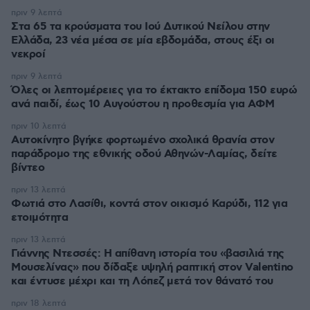
πριν 9 λεπτά
Στα 65 τα κρούσματα του Ιού Δυτικού Νείλου στην
Ελλάδα, 23 νέα μέσα σε μία εβδομάδα, στους έξι οι
νεκροί
πριν 9 λεπτά
Όλες οι λεπτομέρειες για το έκτακτο επίδομα 150 ευρώ
ανά παιδί, έως 10 Αυγούστου η προθεσμία για ΑΦΜ
πριν 10 λεπτά
Αυτοκίνητο βγήκε φορτωμένο σχολικά θρανία στον
παράδρομο της εθνικής οδού Αθηνών-Λαμίας, δείτε
βίντεο
πριν 13 λεπτά
Φωτιά στο Λασίθι, κοντά στον οικισμό Καρύδι, 112 για
ετοιμότητα
πριν 13 λεπτά
Γιάννης Ντεσσές: Η απίθανη ιστορία του «βασιλιά της
Μουσελίνας» που δίδαξε υψηλή ραπτική στον Valentino
και έντυσε μέχρι και τη Λόπεζ μετά τον θάνατό του
πριν 18 λεπτά