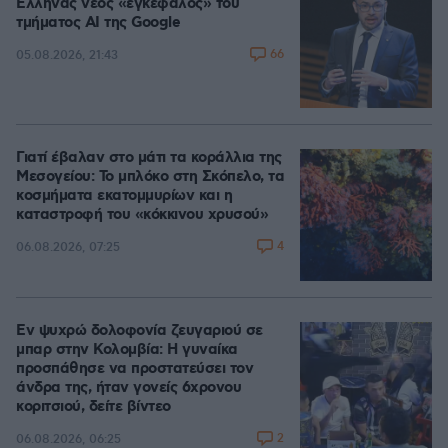
Έλληνας νέος «εγκέφαλος» του
τμήματος AI της Google
66
05.08.2026, 21:43
Γιατί έβαλαν στο μάτι τα κοράλλια της
Μεσογείου: Το μπλόκο στη Σκόπελο, τα
κοσμήματα εκατομμυρίων και η
καταστροφή του «κόκκινου χρυσού»
4
06.08.2026, 07:25
Εν ψυχρώ δολοφονία ζευγαριού σε
μπαρ στην Κολομβία: Η γυναίκα
προσπάθησε να προστατεύσει τον
άνδρα της, ήταν γονείς 6χρονου
κοριτσιού, δείτε βίντεο
2
06.08.2026, 06:25