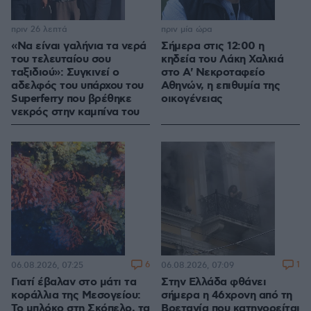
πριν 26 λεπτά
πριν μία ώρα
«Να είναι γαλήνια τα νερά
Σήμερα στις 12:00 η
του τελευταίου σου
κηδεία του Λάκη Χαλκιά
ταξιδιού»: Συγκινεί ο
στο Α' Νεκροταφείο
αδελφός του υπάρχου του
Αθηνών, η επιθυμία της
Superferry που βρέθηκε
οικογένειας
νεκρός στην καμπίνα του
6
1
06.08.2026, 07:25
06.08.2026, 07:09
Γιατί έβαλαν στο μάτι τα
Στην Ελλάδα φθάνει
κοράλλια της Μεσογείου:
σήμερα η 46χρονη από τη
Το μπλόκο στη Σκόπελο, τα
Βρετανία που κατηγορείται