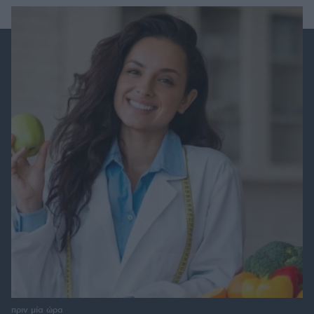
πριν μία ώρα