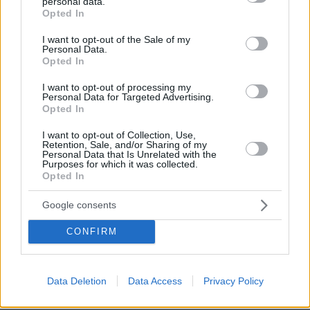
personal data.
grant or deny consent to Google and its third-party tags to
ξερός από γροθιά
Opted In
use your data for below specified purposes in below Google
63
05.08.2026, 21:28
consent section.
I want to opt-out of the Sale of my
Personal Data.
Loaded
:
100.00%
Opted In
I want to opt-out of processing my
Personal Data for Targeted Advertising.
Games
Opted In
I want to opt-out of Collection, Use,
Retention, Sale, and/or Sharing of my
Personal Data that Is Unrelated with the
Purposes for which it was collected.
Opted In
Google consents
Northern Heights
Candy Bub
Cut The Rope
CONFIRM
ΔΕΙΤΕ ΟΛΑ ΤΑ GAMES
Data Deletion
Data Access
Privacy Policy
Best of Network