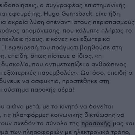
ειδοποιήσεις, ο συγγραφέας επιστημονικής
αι εφευρέτης, Hugo Gernsback, είχε ήδη
ια ακραία λύση απέναντι στους περισπασμούς
 κράνος απομόνωσης, που κάλυπτε πλήρως το
απέκλειε ήχους, εικόνες και εξωτερικά
. Η εφεύρεσή του πράγματι βοηθούσε στη
, επειδή, όπως πίστευε ο ίδιος, «η
δυσκολία, που αντιμετωπίζει ο ανθρώπινος
οι εξωτερικές παρεμβολές». Ωστόσο, επειδή ο
νδύνευε να ασφυκτιά, προστέθηκε στη
αι σύστημα παροχής αέρα!
υ αιώνα μετά, με το κινητό να δονείται
, τις πλατφόρμες κοινωνικής δικτύωσης να
ουν σχεδόν το σύνολο της
προσοχής
μας και
ισμό των πληροφοριών με ηλεκτρονικό τρόπο,