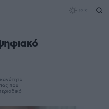
30
°C
 ψηφιακό
 ικανότητα
όπος που
περιοδικό