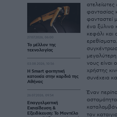
ατελείωτες 
φαντασίας κ
φανταστεί μ
ένα ξύλινο
κεφάλι και 
27.07.2026, 06:00
ερεθίσματα
Το μέλλον της
συγκέντρωση
τεχνολογίας
μεγαλύτερη 
νους είναι 
03.08.2026, 10:56
χρήστης κι
Η Smart φοιτητική
κατοικία στην καρδιά της
συνέχεια κ
Αθήνας
Έναν περίπο
26.07.2026, 09:54
ασταμάτητα
Επαγγελματική
καταλαμβάν
Εκπαίδευση &
Εξειδίκευση: Το Mοντέλο
τον καταιγ