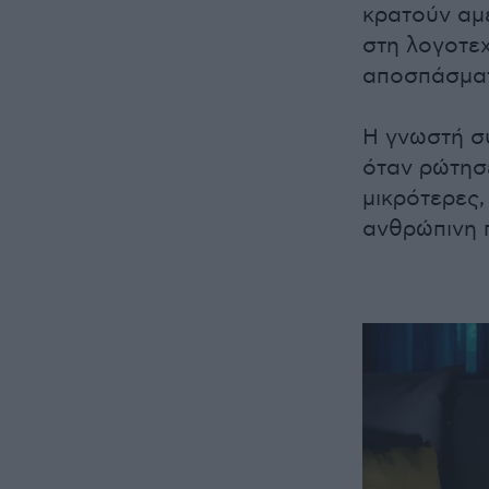
κρατούν αμ
στη λογοτεχ
αποσπάσματα
Η γνωστή συ
όταν ρώτησε
μικρότερες,
ανθρώπινη π