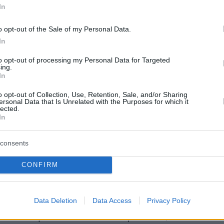
συμβαίνει στον εγκέφαλό μας. Πιο αναλυτικά,
In
osenberg, ψυχολόγος στο Πανεπιστήμιο του
o opt-out of the Sale of my Personal Data.
οστηρίζει ότι υπάρχει «τεράστια απόσταση
In
ην αίσθηση ότι δεν μπορούμε να προσέξουμε
to opt-out of processing my Personal Data for Targeted
αγματική ικανότητα του εγκεφάλου να
ing.
εται».
In
ία έρευνα στην οποία συμμετείχαν
o opt-out of Collection, Use, Retention, Sale, and/or Sharing
ersonal Data that Is Unrelated with the Purposes for which it
ι από 2.000 Βρετανοί έδειξε ότι σχεδόν οι
lected.
ύν πως η προσοχή τους έχει μειωθεί σε σχέσ
In
θόν. Παράλληλα, σχεδόν τα δύο τρίτα
consents
τι οι νέοι έχουν πλέον πολύ μικρότερη
ροσοχής
από τις προηγούμενες γενιές. Αξίζει
CONFIRM
ί, ότι αυτή η κοινωνική πεποίθηση έχει ήδη
 τρόπο, με τον οποίο οργανώνεται η
Data Deletion
Data Access
Privacy Policy
 Σε πολλές χώρες, τα μαθήματα γίνονται πιο
ο «σπασμένα» και πιο διαδραστικά, ώστε να