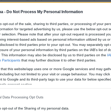
 της διάσπασης της προσοχής μοιάζει πιο
 ποτέ. Μάλιστα, το φαινόμενο καταγράφεται
ma -
Do Not Process My Personal Information
ρο στους ανήλικους και οι δάσκαλοι
to opt-out of the sale, sharing to third parties, or processing of your per
 ολοένα και πιο αφηρημένους μαθητές.
formation for targeted advertising by us, please use the below opt-out s
 οι εργοδότες μιλούν για εργαζομένους, που
r selection. Please note that after your opt-out request is processed y
υνεχώς παράθυρα και εφαρμογές.
eing interest-based ads based on personal information utilized by us or
disclosed to third parties prior to your opt-out. You may separately opt-
losure of your personal information by third parties on the IAB’s list of
. This information may also be disclosed by us to third parties on the
IA
επιστήμη
Participants
that may further disclose it to other third parties.
 that this website/app uses one or more Google services and may gath
ης διάσπασης είναι πραγματική, δεν
including but not limited to your visit or usage behaviour. You may click 
όμως, απαραίτητα με τη βιολογική φθορά.
Σε
 to Google and its third-party tags to use your data for below specifi
ogle consent section.
ρο του επιστημονικού περιοδικού Nature
,
νται τα συμπεράσματα ψυχολόγων και
l Data Processing Opt Outs
ημόνων: υπάρχει όντως μια σημαντική διαφορ
 αυτό που αισθανόμαστε και σε αυτό που
o opt-out of the Sharing of my personal data.