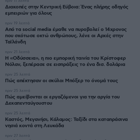
πριν 11 λεπτά
Διακοπές στην Κεντρική Εύβοια: Ένας πλήρης οδηγός
εμπειριών για όλους
πριν 19 λεπτά
Από τα social media έμαθε να πυροβολεί ο 14χρονος
που σκότωσε οκτώ ανθρώπους, λένε οι Αρχές στην
Ταϊλάνδη
πριν 21 λεπτά
Η «Οδύσσεια», η πιο εμπορική ταινία του Κρίστοφερ
Νόλαν, ξεπέρασε σε εισπράξεις το ένα δισ. δολάρια
πριν 25 λεπτά
Πώς απέκτησαν οι σκύλοι Μπόξερ το όνομά τους
πριν 25 λεπτά
Πώς αμείβονται οι εργαζόμενοι για την αργία του
Δεκαπενταύγουστου
πριν 25 λεπτά
Καστός, Μεγανήσι, Κάλαμος: Ταξίδι στα καταπράσινα
νησιά κοντά στη Λευκάδα
πριν 27 λεπτά