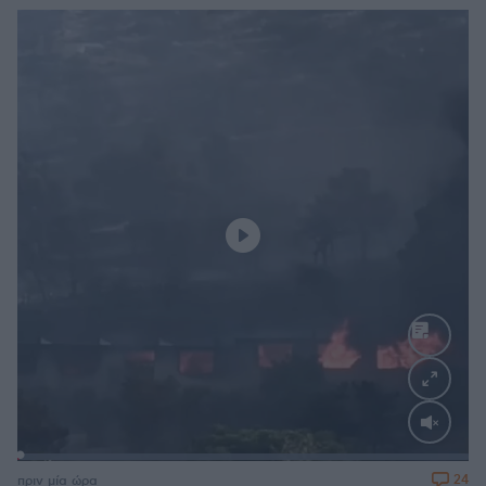
Loaded
:
100.00%
24
πριν μία ώρα