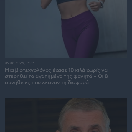
09.08.2026, 15:35
Μια βιοτεχνολόγος έχασε 10 κιλά χωρίς να
στερηθεί το αγαπημένο της φαγητό – Οι 8
συνήθειες που έκαναν τη διαφορά