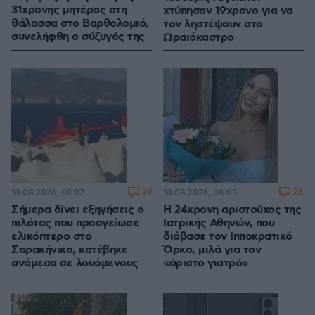
31χρονης μητέρας στη
χτύπησαν 19χρονο για να
θάλασσα στο Βαρθολομιό,
τον ληστέψουν στο
συνελήφθη ο σύζυγός της
Ωραιόκαστρο
29
28
10.08.2026, 08:37
10.08.2026, 08:09
Σήμερα δίνει εξηγήσεις ο
Η 24χρονη αριστούχος της
πιλότος που προσγείωσε
Ιατρικής Αθηνών, που
ελικόπτερο στο
διάβασε τον Ιπποκρατικό
Σαρακήνικο, κατέβηκε
Όρκο, μιλά για τον
ανάμεσα σε λουόμενους
«άριστο γιατρό»