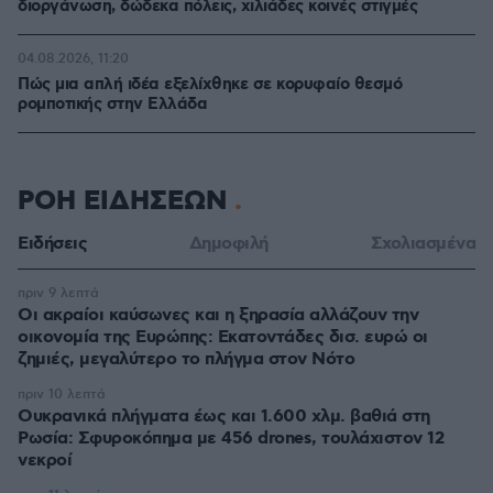
διοργάνωση, δώδεκα πόλεις, χιλιάδες κοινές στιγμές
04.08.2026, 11:20
Πώς μια απλή ιδέα εξελίχθηκε σε κορυφαίο θεσμό
ρομποτικής στην Ελλάδα
ΡΟΗ ΕΙΔΗΣΕΩΝ
Ειδήσεις
Δημοφιλή
Σχολιασμένα
πριν 9 λεπτά
Οι ακραίοι καύσωνες και η ξηρασία αλλάζουν την
οικονομία της Ευρώπης: Εκατοντάδες δισ. ευρώ οι
ζημιές, μεγαλύτερο το πλήγμα στον Νότο
πριν 10 λεπτά
Ουκρανικά πλήγματα έως και 1.600 χλμ. βαθιά στη
Ρωσία: Σφυροκόπημα με 456 drones, τουλάχιστον 12
νεκροί