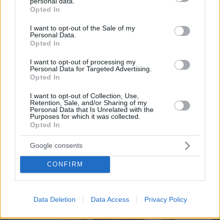
personal data.
grant or deny consent to Google and its third-party tags to
Opted In
use your data for below specified purposes in below Google
consent section.
Northern Heights
I want to opt-out of the Sale of my
Candy Bub
Cut The Rope
Personal Data.
Opted In
I want to opt-out of processing my
ΔΕΙΤΕ ΟΛΑ ΤΑ GAMES
Personal Data for Targeted Advertising.
Opted In
Best of Network
I want to opt-out of Collection, Use,
Retention, Sale, and/or Sharing of my
Personal Data that Is Unrelated with the
Purposes for which it was collected.
Opted In
Google consents
CONFIRM
Data Deletion
Data Access
Privacy Policy