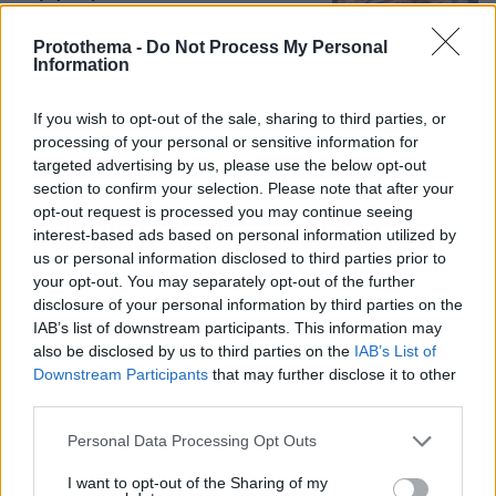
έλεγχο της επόμενης ημέρας
Protothema -
Do Not Process My Personal
14
10.08.2026, 07:24
Information
If you wish to opt-out of the sale, sharing to third parties, or
Η Ελένη Ράντου αποχαιρετά τον Νίκο
Καλογερόπουλο: Ξεκληρίζεται ένα
processing of your personal or sensitive information for
είδος ανθρώπων με ανιδιοτέλεια,
targeted advertising by us, please use the below opt-out
ταλέντο και ψυχή
section to confirm your selection. Please note that after your
opt-out request is processed you may continue seeing
7
10.08.2026, 08:39
interest-based ads based on personal information utilized by
us or personal information disclosed to third parties prior to
your opt-out. You may separately opt-out of the further
disclosure of your personal information by third parties on the
IAB’s list of downstream participants. This information may
also be disclosed by us to third parties on the
IAB’s List of
Games
Downstream Participants
that may further disclose it to other
third parties.
Please note that this website/app uses one or more Google
Personal Data Processing Opt Outs
services and may gather and store information including but
not limited to your visit or usage behaviour. You may click to
I want to opt-out of the Sharing of my