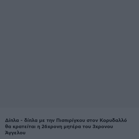
Δίπλα - δίπλα με την Πισπιρίγκου στον Κορυδαλλό
θα κρατείται η 26χρονη μητέρα του 3χρονου
Άγγελου