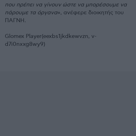
που πρέπει να γίνουν ώστε να μπορέσουμε να
πάρουμε τα όργανα
», ανέφερε διοικητής του
ΠΑΓΝΗ.
Glomex Player(eexbs1jkdkewvzn, v-
d7i0nxxg8wy9)