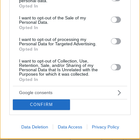
personal data.
grant or deny consent to Google and its third-party tags to
Opted In
ΑΠΑΝΤΗΣΗ
use your data for below specified purposes in below Google
consent section.
I want to opt-out of the Sale of my
Personal Data.
6 μετρα
Opted In
03.02.2025, 01:27
I want to opt-out of processing my
Για τετοια εγκληματα υπαρχει το αποσπασμα..τα
Personal Data for Targeted Advertising.
υπολοιπα ειναι δυστυχως κατωτερα
Opted In
ΑΠΑΝΤΗΣΗ
I want to opt-out of Collection, Use,
Retention, Sale, and/or Sharing of my
Personal Data that Is Unrelated with the
Purposes for which it was collected.
Opted In
Μικα
Google consents
03.02.2025, 00:33
Αρκετοί εδώ μέσα βλέπω ότι έχουν μπερδέψει τα
CONFIRM
πράγματα και δεν ξέρουν τι σημαίνει εγκεφαλικός
θάνατος.. Ψάξτε, διαβάστε, ενημερωθείτε και θα
καταλάβετε τι είναι το κώμα,ο εγκεφαλικά νεκρός
Data Deletion
Data Access
Privacy Policy
ασθενης,τι σημαίνει να είναι κάποιος σε κατάσταση
"φυτού" κτλ. Μόνο έτσι θα μάθετε και την αξία της