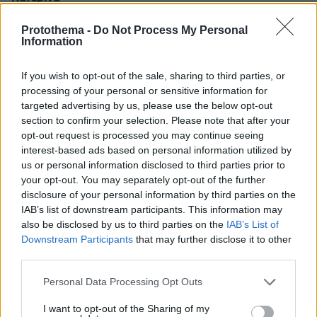
03.02.2025, 06:22
Να μην αγγίξουν το σώμα του παιδιού.Ας το
Protothema -
Do Not Process My Personal
Information
αφήσουν να ησυχάσει.
ΑΠΑΝΤΗΣΗ
If you wish to opt-out of the sale, sharing to third parties, or
processing of your personal or sensitive information for
Ηλιανα
targeted advertising by us, please use the below opt-out
03.02.2025, 07:19
section to confirm your selection. Please note that after your
το παιδι αυτο οτι μπορουσε να παθει το επαθε, με
opt-out request is processed you may continue seeing
τα οργανα αυτα μπορει να σωθει η ζωη ενος
interest-based ads based on personal information utilized by
αλλου παιδιου.
us or personal information disclosed to third parties prior to
ΑΠΑΝΤΗΣΗ
your opt-out. You may separately opt-out of the further
disclosure of your personal information by third parties on the
IAB’s list of downstream participants. This information may
John
also be disclosed by us to third parties on the
IAB’s List of
03.02.2025, 01:31
Downstream Participants
that may further disclose it to other
Ένα κοριτσάκι 3.5 ετών αν θυμάμαι καλά πριν μερικές
third parties.
εβδομάδες με πρόβλημα στην καρδιά μεταφέρθηκε
Please note that this website/app uses one or more Google
Personal Data Processing Opt Outs
στην Ιταλία και έχει μπει στην λίστα περιμένοντας
services and may gather and store information including but
μόσχευμα. Μακάρι να δώσει ζωή ο Άγγελος με τον
not limited to your visit or usage behaviour. You may click to
I want to opt-out of the Sharing of my
θάνατο του αυτό ή σε κάποιο άλλο παιδάκι.