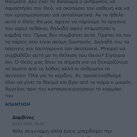
θαύματα. Δεν έχει το δικαίωμα ο άνθρωπος να
παραστήσει τον Θεό, να σκοτώσει τον ασθενή και να
τον χρησιμοποιήσει για ανταλλακτικά. Αν το ήθελε
αυτό ο Θεός θα μας άφηνε να πάρουμε τα όργανα
του αφού πεθάνει, δηλαδή αφού σταματήσει η
καρδιά του. Όμως δεν συμβαίνει αυτό. Πρέπει να του
τα πάρεις όσο είναι ακόμη ζωντανός. Δηλαδή του τα
παίρνεις και ταυτόχρονα τον σκοτώνεις. Μπορεί να
συμβαδίζει αυτό με τη θέληση του Θεού? Σίγουρα
όχι. Ο Θεός μας δίνει τα σημεία για να ξεχωρίζουμε
το σωστό από το λάθος αλλά οι άνθρωποι τα
αγνοούν. Όλα για το κέρδος. Ας προσευχηθούμε
όλοι να γίνει το θαύμα και βγει από το κώμα ο μικρός
Άγγελος πριν του κατακρεουργησουν το κορμάκι
του.
ΑΠΑΝΤΗΣΗ
Δαρβίνος
03.02.2025, 06:02
Φίλε συγγνώμη αλλά έχεις μπερδέψει την