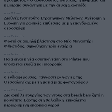
εγκλήματος - Ο ασυνόδευτος ανήλικος, η πυγμαχία και
η μοιραία συνάντηση με την άτυχη Σκωτσέζα
πριν 9 λεπτά
Διεθνές Ινστιτούτο Στρατηγικών Μελετών: Ανέτοιμη η
Ευρώπη για ρωσικές επιθέσεις με μη επανδρωμένα
αεροσκάφη
πριν 15 λεπτά
Φωτιά σε χαμηλή βλάστηση στο Νέο Μοναστήρι
Φθιώτιδας, σηκώθηκαν τρία εναέρια
πριν 16 λεπτά
Ποια είναι η νέα ασιατική τάση στο Pilates που
υπόσχεται ευεξία και ισορροπία
πριν 16 λεπτά
6 ενδιαφέρουσες, «άγνωστες» γωνιές της
Θεσσαλονίκης με τη ματιά μιας φωτογράφου
πριν 28 λεπτά
Διακοπή λειτουργίας των ντους στα beach bars ζητά η
κοινότητα Σάρτης στη Χαλκιδική, επικαλείται
περιορισμένη επάρκεια νερού