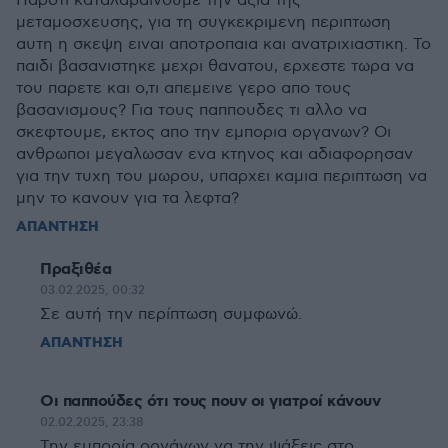
Παροτι καταλαβαινουμε την αξια της
μεταμοσχευσης, για τη συγκεκριμενη περιπτωση
αυτη η σκεψη ειναι αποτροπαια και ανατριχιαστικη. Το
παιδι βασανιστηκε μεχρι θανατου, ερχεστε τωρα να
του παρετε και ο,τι απεμεινε γερο απο τους
βασανισμους? Για τους παππουδες τι αλλο να
σκεφτουμε, εκτος απο την εμπορια οργανων? Οι
ανθρωποι μεγαλωσαν ενα κτηνος και αδιαφορησαν
για την τυχη του μωρου, υπαρχει καμια περιπτωση να
μην το κανουν για τα λεφτα?
ΑΠΑΝΤΗΣΗ
Πραξιθέα
03.02.2025, 00:32
Σε αυτή την περίπτωση συμφωνώ.
ΑΠΑΝΤΗΣΗ
Οι παππούδες ότι τους πουν οι γιατροί κάνουν
02.02.2025, 23:38
Την εμπορία οργάνων να την ψάξεις στο