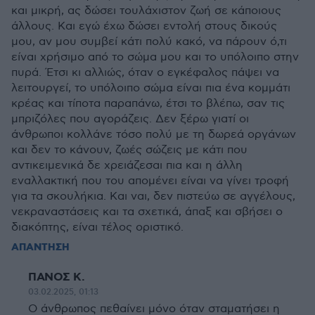
και μικρή, ας δώσει τουλάχιστον ζωή σε κάποιους
άλλους. Και εγώ έχω δώσει εντολή στους δικούς
μου, αν μου συμβεί κάτι πολύ κακό, να πάρουν ό,τι
είναι χρήσιμο από το σώμα μου και το υπόλοιπο στην
πυρά. Έτσι κι αλλιώς, όταν ο εγκέφαλος πάψει να
λειτουργεί, το υπόλοιπο σώμα είναι πια ένα κομμάτι
κρέας και τίποτα παραπάνω, έτσι το βλέπω, σαν τις
μπριζόλες που αγοράζεις. Δεν ξέρω γιατί οι
άνθρωποι κολλάνε τόσο πολύ με τη δωρεά οργάνων
και δεν το κάνουν, ζωές σώζεις με κάτι που
αντικειμενικά δε χρειάζεσαι πια και η άλλη
εναλλακτική που του απομένει είναι να γίνει τροφή
για τα σκουλήκια. Και ναι, δεν πιστεύω σε αγγέλους,
νεκραναστάσεις και τα σχετικά, άπαξ και σβήσει ο
διακόπτης, είναι τέλος οριστικό.
ΑΠΑΝΤΗΣΗ
ΠΑΝΟΣ Κ.
03.02.2025, 01:13
Ο άνθρωπος πεθαίνει μόνο όταν σταματήσει η