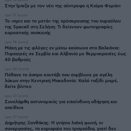
πριν 14 λεπτά
Στην Ίμπιζα με τον νέο της σύντροφο η Κιάρα Φεράνι
πριν 17 λεπτά
Το «πριν και το μετά» της πρόσκρουσης του πυραύλου
της SpaceX στη Σελήνη: Τι δείχνουν φωτογραφίες
κορεατικής συσκευής
πριν 18 λεπτά
Μάχη με τις φλόγες εν μέσω καύσωνα στα Βαλκάνια:
Πυρκαγιές σε Σερβία και Αλβανία με θερμοκρασίες έως
40 βαθμούς
πριν 20 λεπτά
Πέθανε το άσπρο κουτάβι που συμβίωνε με αγέλη
λύκων στην Κεντρική Μακεδονία: Καλό ταξίδι μικρέ,
δείτε βίντεο
πριν 27 λεπτά
Συνελήφθη αστυνομικός για επικίνδυνη οδήγηση και
απείθεια
πριν 27 λεπτά
Δημήτρης Ξανθάκης: Η γνήσια λαϊκή φωνή, οι
συνεργασίες, τα κορυφαία του τραγούδια, γιατί δεν