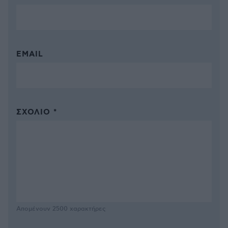
EMAIL
ΣΧΌΛΙΟ *
Απομένουν
2500
χαρακτήρες