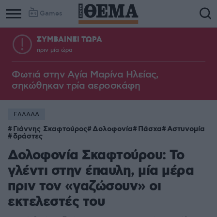
Games
ΣΥΜΒΑΙΝΕΙ ΤΩΡΑ
πριν μία ώρα
Φωτιά στην Aγία Μαρίνα Ηλείας,
σηκώθηκαν τρία αεροσκάφη
ΕΛΛΑΔΑ
Γιάννης Σκαφτούρος
Δολοφονία
Πάσχα
Αστυνομία
δράστες
Δολοφονία Σκαφτούρου: Το
γλέντι στην έπαυλη, μία μέρα
πριν τον «γαζώσουν» οι
εκτελεστές του