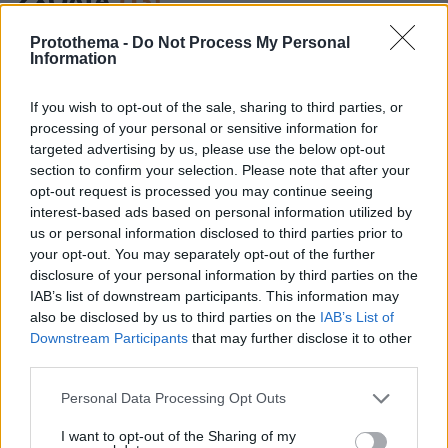
ΣΧΟΛΙΑ
(13)
ΠΡΟΣΘΗΚΗ ΣΧΟΛΙΟΥ
Protothema -
Do Not Process My Personal
Information
If you wish to opt-out of the sale, sharing to third parties, or
Που 'σαι, Βλαστέ...
processing of your personal or sensitive information for
27.04.2022, 16:20
targeted advertising by us, please use the below opt-out
Κάτσε μέσα και "μην το κουνήσεις
section to confirm your selection. Please note that after your
ρούπι"...Διαφορετικά θα πας να τους συναντήσεις
opt-out request is processed you may continue seeing
τους παλιόφιλους...
interest-based ads based on personal information utilized by
us or personal information disclosed to third parties prior to
ΑΠΑΝΤΗΣΗ
your opt-out. You may separately opt-out of the further
disclosure of your personal information by third parties on the
montesantos
IAB’s list of downstream participants. This information may
also be disclosed by us to third parties on the
IAB’s List of
27.04.2022, 00:45
Downstream Participants
that may further disclose it to other
αυτος ελαβε ισοβια πριν λιγα χρονια. πως
third parties.
αποφυλακιστηκε και γιατι?
ΑΠΑΝΤΗΣΗ
Please note that this website/app uses one or more Google
Personal Data Processing Opt Outs
services and may gather and store information including but
not limited to your visit or usage behaviour. You may click to
I want to opt-out of the Sharing of my