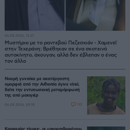
06.08.2026, 13:37
Μυστήριο με το ραντεβού Πεζεσκιάν - Χαμενεΐ
στην Τεχεράνη: Βρέθηκαν σε ένα σκοτεινό
αυτοκίνητο, άκουγαν, αλλά δεν έβλεπαν ο ένας
τον άλλο
Νεαρή γυναίκα με ακατέργαστη
ομορφιά από την Αιθιοπία έγινε viral,
δείτε την εντυπωσιακή μεταμόρφωσή
της από μακιγιέρ
192
06.08.2026, 09:18
Καρχαρίες τίγρεις, οι «σκουπιδοφάγοι»