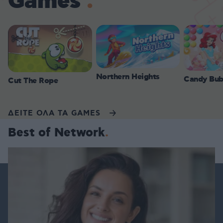
Games
Northern Heights
Candy Bub
Cut The Rope
ΔΕΙΤΕ ΟΛΑ ΤΑ GAMES
Best of Network