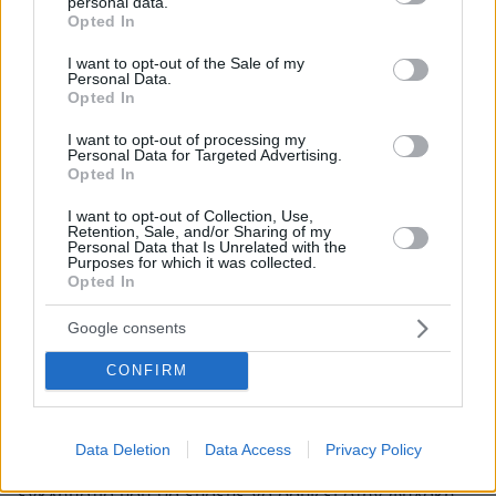
@Εγκληματίες
personal data.
grant or deny consent to Google and its third-party tags to
Opted In
26.04.2022, 23:54
use your data for below specified purposes in below Google
Φυσική αντιστάθμιση της ατιμωρησίας..........
consent section.
I want to opt-out of the Sale of my
Personal Data.
ΑΠΑΝΤΗΣΗ
Opted In
I want to opt-out of processing my
αντι να πάει το ΣΔΟΕ
Personal Data for Targeted Advertising.
Opted In
26.04.2022, 22:54
και να τα κατασχέσει όλα (λες και τα απέκτησε
I want to opt-out of Collection, Use,
νόμιμα) καθόμαστε και διαβάζουμε την αγιογραφία
Retention, Sale, and/or Sharing of my
Personal Data that Is Unrelated with the
ενός κοινού εγκληματία...
Purposes for which it was collected.
ΑΠΑΝΤΗΣΗ
Opted In
Google consents
CONFIRM
Kagelarios
26.04.2022, 22:53
ΠΘ μακάρι να είχες ασχοληθεί με τον θάνατο
Data Deletion
Data Access
Privacy Policy
ατόμων που αξίζουν όσο με το θάνατο ενός
εγκληματία που θα έπρεπε να σαπίζει στην φυλακή...