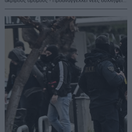
ακριβούς δρόμους - Προαναγγέλλει νέες συλλήψεις
ο Χρυσοχοΐδης