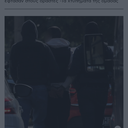
έφτασαν στους δράστες -Τα χτυπήματα της ομάδας