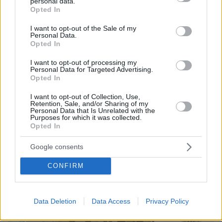
personal data.
grant or deny consent to Google and its third-party tags to
Opted In
use your data for below specified purposes in below Google
consent section.
I want to opt-out of the Sale of my
Personal Data.
Opted In
I want to opt-out of processing my
25
19.01.2024, 19:50
Personal Data for Targeted Advertising.
Φωτογραφίες ντοκουμέντο από τη δράση της
Opted In
οργάνωσης που εμπλέκεται στις δολοφονίες
I want to opt-out of Collection, Use,
Σκαφτούρου και Ρουμπέτη
Retention, Sale, and/or Sharing of my
Personal Data that Is Unrelated with the
Το χτύπημα σε πρατήριο καυσίμων, ακινητοποίησαν
Purposes for which it was collected.
τους υπαλλήλους και έβαλαν φωτιά - Επιτέθηκαν σε
Opted In
βιομηχανική αποθήκη στον Ασπρόπυργο - Με
διαφορά έξι ημερών οι επιθέσεις τους
Google consents
CONFIRM
Data Deletion
Data Access
Privacy Policy