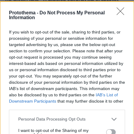
Τα συμφέροντα ομάδας που εμπλέκεται στο
Protothema -
Do Not Process My Personal
λαθρεμπόριο τσιγάρων θίχτηκαν από τις
Information
δραστηριότητες της ομάδας Σκαφτούρου και
θέλησαν να τον «βγάλουν από τη μέση»
If you wish to opt-out of the sale, sharing to third parties, or
processing of your personal or sensitive information for
targeted advertising by us, please use the below opt-out
section to confirm your selection. Please note that after your
opt-out request is processed you may continue seeing
interest-based ads based on personal information utilized by
us or personal information disclosed to third parties prior to
your opt-out. You may separately opt-out of the further
disclosure of your personal information by third parties on the
IAB’s list of downstream participants. This information may
also be disclosed by us to third parties on the
IAB’s List of
Downstream Participants
that may further disclose it to other
third parties.
Please note that this website/app uses one or more Google
Personal Data Processing Opt Outs
services and may gather and store information including but
not limited to your visit or usage behaviour. You may click to
I want to opt-out of the Sharing of my