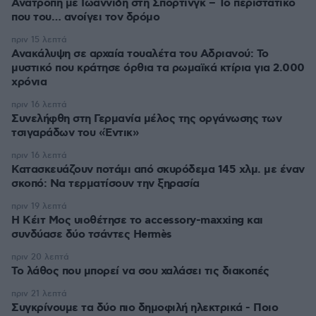
Ανατροπή με Ιωαννίδη στη Σπόρτινγκ – Το περιστατικό
που του… ανοίγει τον δρόμο
πριν 15 λεπτά
Ανακάλυψη σε αρχαία τουαλέτα του Αδριανού: Το
μυστικό που κράτησε όρθια τα ρωμαϊκά κτίρια για 2.000
χρόνια
πριν 16 λεπτά
Συνελήφθη στη Γερμανία μέλος της οργάνωσης των
τσιγαράδων του «Έντικ»
πριν 16 λεπτά
Κατασκευάζουν ποτάμι από σκυρόδεμα 145 χλμ. με έναν
σκοπό: Να τερματίσουν την ξηρασία
πριν 19 λεπτά
Η Κέιτ Μος υιοθέτησε τo accessory-maxxing και
συνδύασε δύο τσάντες Hermès
πριν 20 λεπτά
Το λάθος που μπορεί να σου χαλάσει τις διακοπές
πριν 21 λεπτά
Συγκρίνουμε τα δύο πιο δημοφιλή ηλεκτρικά - Ποιο