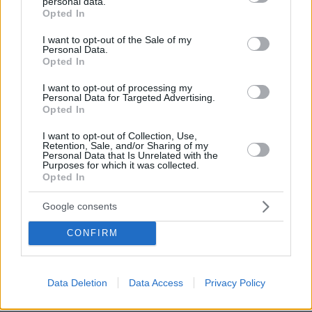
personal data.
κατηγορούμενοι για την πυρκαγιά στη
grant or deny consent to Google and its third-party tags to
Opted In
Βοιωτία
use your data for below specified purposes in below Google
consent section.
I want to opt-out of the Sale of my
118
07.08.2026, 07:00
Personal Data.
Opted In
I want to opt-out of processing my
Personal Data for Targeted Advertising.
Σάλος στη Λιθουανία από σαμποτάζ
Opted In
σε προσπάθεια ρεκόρ powerlifting
από Βελγίδα: «Είμαι ρατσιστής και το
I want to opt-out of Collection, Use,
έκανα επίτηδες» έγραψε ο δράστης
Retention, Sale, and/or Sharing of my
Personal Data that Is Unrelated with the
41
07.08.2026, 06:51
Purposes for which it was collected.
Opted In
Loaded
:
100.00%
Google consents
Η Ιουλία Καλλιμάνη θύμωσε με θεατή
που της πέταξε λουλούδια στην
CONFIRM
Ηγουμενίτσα: Του τα επέστρεψε στο
κεφάλι και είπε «εσένα σ' αρέσει
αυτό...», δείτε βίντεο
Data Deletion
Data Access
Privacy Policy
66
07.08.2026, 06:39