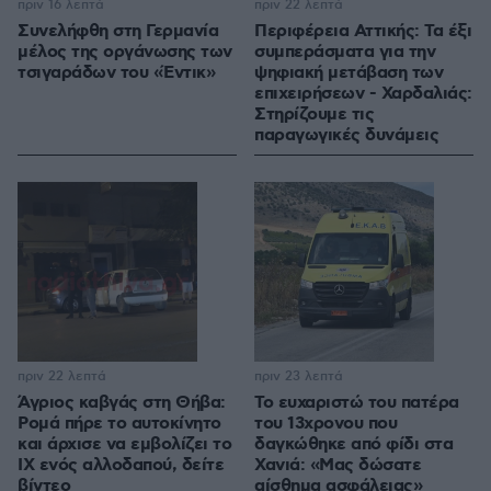
πριν 16 λεπτά
πριν 22 λεπτά
Συνελήφθη στη Γερμανία
Περιφέρεια Αττικής: Τα έξι
μέλος της οργάνωσης των
συμπεράσματα για την
τσιγαράδων του «Έντικ»
ψηφιακή μετάβαση των
επιχειρήσεων - Χαρδαλιάς:
Στηρίζουμε τις
παραγωγικές δυνάμεις
πριν 22 λεπτά
πριν 23 λεπτά
Άγριος καβγάς στη Θήβα:
Το ευχαριστώ του πατέρα
Ρομά πήρε το αυτοκίνητο
του 13χρονου που
και άρχισε να εμβολίζει το
δαγκώθηκε από φίδι στα
ΙΧ ενός αλλοδαπού, δείτε
Χανιά: «Μας δώσατε
βίντεο
αίσθημα ασφάλειας»