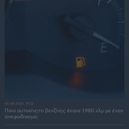
06.08.2026, 19:12
Ποιο αυτοκίνητο βενζίνης έκανε 1.980 χλμ με έναν
ανεφοδιασμό;