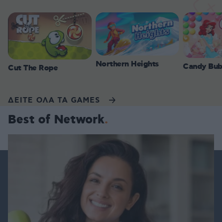
Northern Heights
Candy Bub
Cut The Rope
ΔΕΙΤΕ ΟΛΑ ΤΑ GAMES
Best of Network