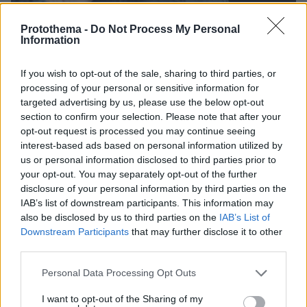
Protothema -
Do Not Process My Personal
Information
If you wish to opt-out of the sale, sharing to third parties, or
processing of your personal or sensitive information for
07.08.2026, 07:58
targeted advertising by us, please use the below opt-out
Γονικές παροχές: Οι παγίδες στις μεταφορές
section to confirm your selection. Please note that after your
χρημάτων που μπορεί να κοστίσουν σε φόρο
opt-out request is processed you may continue seeing
interest-based ads based on personal information utilized by
us or personal information disclosed to third parties prior to
Πόσο κοστίζει μία εβδομάδα σε βίλες
your opt-out. You may separately opt-out of the further
- παράδεισους
disclosure of your personal information by third parties on the
IAB’s list of downstream participants. This information may
2
07.08.2026, 09:43
also be disclosed by us to third parties on the
IAB’s List of
Downstream Participants
that may further disclose it to other
third parties.
Please note that this website/app uses one or more Google
Personal Data Processing Opt Outs
services and may gather and store information including but
Προφυλακίστηκαν ο δήμαρχος
not limited to your visit or usage behaviour. You may click to
I want to opt-out of the Sharing of my
Στυλίδας και δύο ακόμη