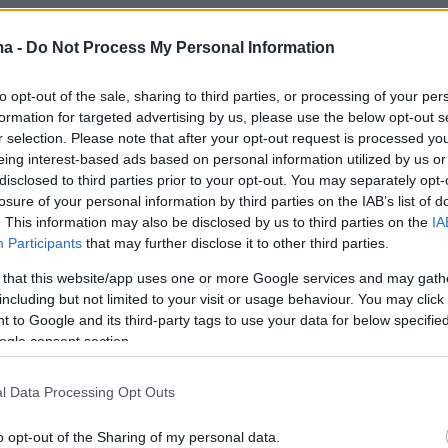
του, ο Γιώργος Κώτσηρας ανέφερε ότι, για το
ρώνεται ένας δημιουργικός κύκλος στο ΥΠΕΘ
ma -
Do Not Process My Personal Information
νας νέος στο Υπουργείο Υποδομών και
to opt-out of the sale, sharing to third parties, or processing of your per
κφράζοντας ικανοποίηση για το έργο που
formation for targeted advertising by us, please use the below opt-out s
 Υπογράμμισε ότι κατά τη θητεία του δόθηκε
r selection. Please note that after your opt-out request is processed y
διαμόρφωση πιο φιλικού φορολογικού
eing interest-based ads based on personal information utilized by us or
disclosed to third parties prior to your opt-out. You may separately opt-
στην καταπολέμηση της φοροδιαφυγής, στην
losure of your personal information by third parties on the IAB’s list of
 ψηφιοποίησης της φορολογικής διοίκησης και
. This information may also be disclosed by us to third parties on the
IA
ορολογικών βαρών. Επίσης, τόνισε ότι η
Participants
that may further disclose it to other third parties.
νομία βρίσκεται σε θετική τροχιά και εξέφρασ
 that this website/app uses one or more Google services and may gath
α ότι η προσπάθεια θα συνεχιστεί με τον νέο
including but not limited to your visit or usage behaviour. You may click 
 to Google and its third-party tags to use your data for below specifi
τον οποίο ευχήθηκε καλή επιτυχία,
ogle consent section.
 ότι μπορεί να συμβάλει στην περαιτέρω
 αποτελεσμάτων.
l Data Processing Opt Outs
έχει σταθεί στα πόδια της, αναπτύσσεται και
o opt-out of the Sharing of my personal data.