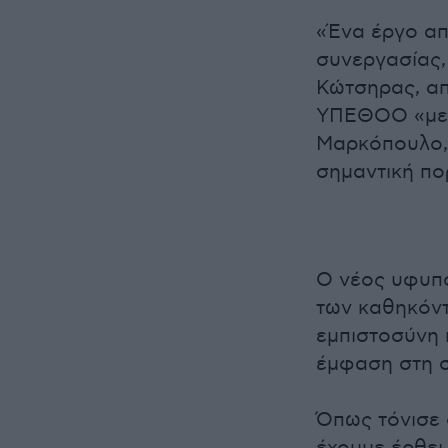
«Ένα έργο απ
συνεργασίας,
Κώτσηρας, α
ΥΠΕΘΟΟ «με ι
Μαρκόπουλο, 
σημαντική πορ
Ο νέος υφυπο
των καθηκόντ
εμπιστοσύνη 
έμφαση στη σ
Όπως τόνισε