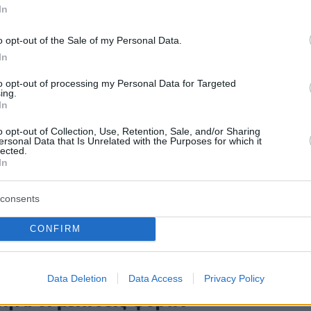
In
ο μέλλον με μεγαλύτερη αισιοδοξία». Ο
ποχωρώντας από το ΥΠΕΘΟΟ, δίνει τη σκυτάλ
o opt-out of the Sale of my Personal Data.
υλο, με τη βεβαιότητα ότι «η προσπάθεια θα
In
κόμα πιο δυνατά».
to opt-out of processing my Personal Data for Targeted
ing.
In
o opt-out of Collection, Use, Retention, Sale, and/or Sharing
ersonal Data that Is Unrelated with the Purposes for which it
lected.
In
consents
CONFIRM
Data Deletion
Data Access
Privacy Policy
ητα οι μειώσεις φόρων