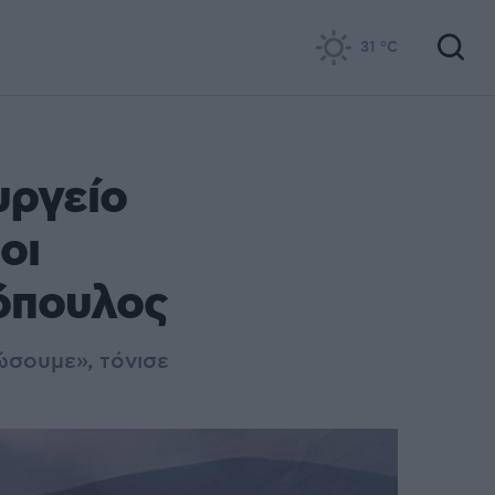
31
°C
ργείο
οι
όπουλος
ώσουμε», τόνισε