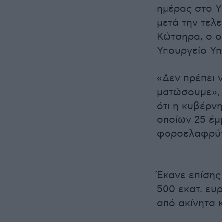
ημέρας στο Υ
μετά την τελ
Κώτσηρα, ο 
Υπουργείο Υ
«Δεν πρέπει 
ματώσουμε», 
ότι η κυβέρν
οποίων 25 έμ
φοροελαφρύνσ
Έκανε επίση
500 εκατ. ευ
από ακίνητα 