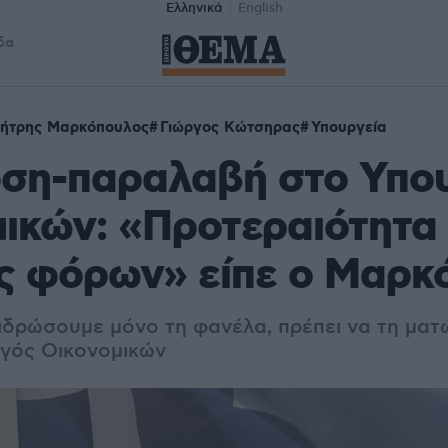
Ελληνικά
English
δα
ήτρης Μαρκόπουλος
Γιώργος Κώτσηρας
Υπουργεία
ση-παραλαβή στο Υπου
ικών: «Προτεραιότητα 
ς φόρων» είπε ο Μαρκ
 ιδρώσουμε μόνο τη φανέλα, πρέπει να τη ματ
γός Οικονομικών