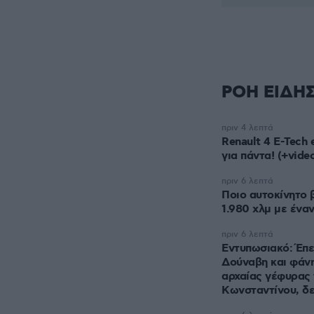
ΡΟΗ ΕΙΔΗ
πριν 4 λεπτά
Renault 4 E-Tech 
για πάντα! (+vide
πριν 6 λεπτά
Ποιο αυτοκίνητο 
1.980 χλμ με ένα
πριν 6 λεπτά
Εντυπωσιακό: Έπε
Δούναβη και φάνη
αρχαίας γέφυρας
Κωνσταντίνου, δ