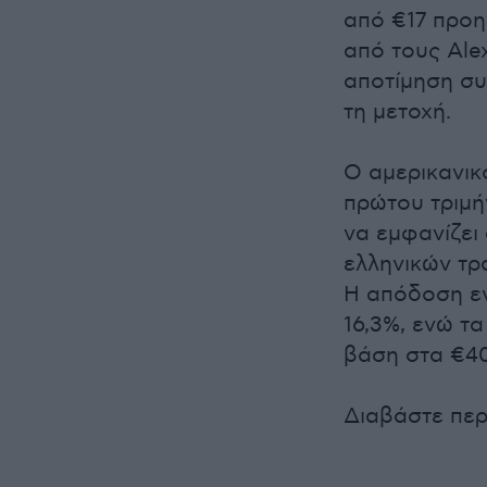
από €17 προη
από τους Ale
αποτίμηση συ
τη μετοχή.
Ο αμερικανικ
πρώτου τριμή
να εμφανίζει
ελληνικών τρ
Η απόδοση ε
16,3%, ενώ τ
βάση στα €40
Διαβάστε πε