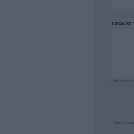
ΣΧΌΛΙΟ 
Απομένουν
* Υποχρεωτι