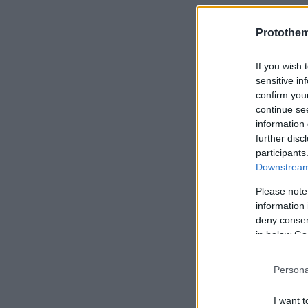
Protothe
If you wish 
sensitive in
confirm you
continue se
information 
further disc
participants
Downstream 
Please note
information 
deny consent
in below Go
Persona
I want t