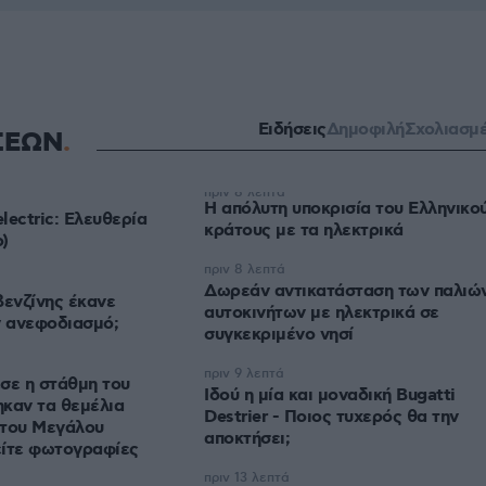
Ειδήσεις
Δημοφιλή
Σχολιασμ
ΣΕΩΝ
πριν 8 λεπτά
Η απόλυτη υποκρισία του Ελληνικο
electric: Ελευθερία
κράτους με τα ηλεκτρικά
o)
πριν 8 λεπτά
Δωρεάν αντικατάσταση των παλιώ
βενζίνης έκανε
αυτοκινήτων με ηλεκτρικά σε
ν ανεφοδιασμό;
συγκεκριμένο νησί
πριν 9 λεπτά
σε η στάθμη του
Ιδού η μία και μοναδική Bugatti
καν τα θεμέλια
Destrier - Ποιος τυχερός θα την
 του Μεγάλου
αποκτήσει;
είτε φωτογραφίες
πριν 13 λεπτά