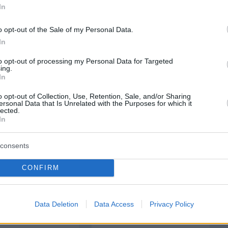
In
o opt-out of the Sale of my Personal Data.
protothema.gr στο Google News
ο
και μάθετε πρώτοι όλες
In
to opt-out of processing my Personal Data for Targeted
ing.
Ειδήσεις
ελευταίες
από την Ελλάδα και τον Κόσμο, τη στιγ
In
Protothema.gr
 στο
o opt-out of Collection, Use, Retention, Sale, and/or Sharing
ersonal Data that Is Unrelated with the Purposes for which it
lected.
Α
ΠΡΟΣΘΗΚΗ ΣΧΟΛΙΟΥ
In
consents
CONFIRM
ΘΗΚΗ ΣΧΟΛΙΟΥ
Data Deletion
Data Access
Privacy Policy
*
EMAIL