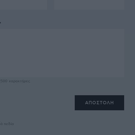
*
2500
χαρακτήρες
κά πεδία