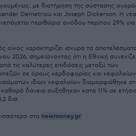
γουμένως, με διατήρηση της σύστασης αγορά
xander Demetriou και Joseph Dickerson. Η νέ
νεπάγεται περιθώριο ανόδου περίπου 29% για
ός οίκος χαρακτηρίζει ισχυρά τα αποτελέσματ
νου 2026, σημειώνοντας ότι η Εθνική συνεχίζε
 από τις καλύτερες επιδόσεις μεταξύ των
απεζών σε όρους κερδοφορίας και κεφαλαίων
νσώματων ιδίων κεφαλαίων διαμορφώθηκε στ
α καθαρά δάνεια αυξήθηκαν κατά 11% σε ετήσι
,2 δισ.
ρισσότερα στο
newmoney.gr