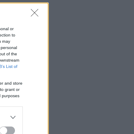
sonal or
ection to
ou may
 personal
out of the
 downstream
B’s List of
er and store
to grant or
ed purposes