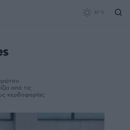
32
°C
es
 πρώτου
ζει από τις
ους κερδοφορίας