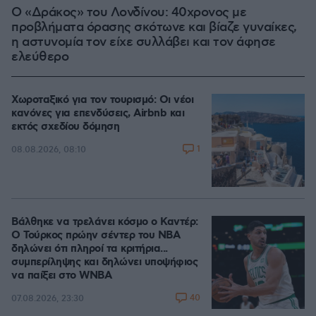
Ο «Δράκος» του Λονδίνου: 40χρονος με
προβλήματα όρασης σκότωνε και βίαζε γυναίκες,
η αστυνομία τον είχε συλλάβει και τον άφησε
ελεύθερο
Χωροταξικό για τον τουρισμό: Οι νέοι
κανόνες για επενδύσεις, Airbnb και
εκτός σχεδίου δόμηση
1
08.08.2026, 08:10
Βάλθηκε να τρελάνει κόσμο ο Καντέρ:
Ο Τούρκος πρώην σέντερ του NBA
δηλώνει ότι πληροί τα κριτήρια...
συμπερίληψης και δηλώνει υποψήφιος
να παίξει στο WNBA
40
07.08.2026, 23:30