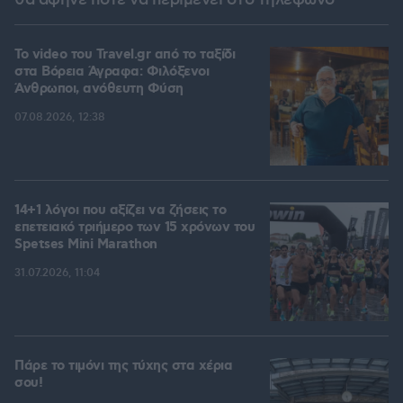
θα άφηνε ποτέ να περιμένει στο τηλέφωνο
To video του Travel.gr από το ταξίδι
στα Βόρεια Άγραφα: Φιλόξενοι
Άνθρωποι, ανόθευτη Φύση
07.08.2026, 12:38
14+1 λόγοι που αξίζει να ζήσεις το
επετειακό τριήμερο των 15 χρόνων του
Spetses Mini Marathon
31.07.2026, 11:04
Πάρε το τιμόνι της τύχης στα χέρια
σου!