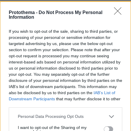
κάνουν;
Protothema -
Do Not Process My Personal
πριν 17 λεπτά
Information
«Έχουμε και Λέμε»: Τα μεγάλα μπερδέματα του έρωτα
πριν 22 λεπτά
If you wish to opt-out of the sale, sharing to third parties, or
Αθλητικές μεταδόσεις: Πού θα δείτε τα φιλικά ΑΕΚ,
processing of your personal or sensitive information for
Άρη και Κηφισιάς - Όλο το πρόγραμμα
targeted advertising by us, please use the below opt-out
πριν 24 λεπτά
section to confirm your selection. Please note that after your
Η Νατάσα Εξηνταβελώνη επισκέφτηκε τη Λίλα
opt-out request is processed you may continue seeing
Μπακλέση στο μαιευτήριο: Ελπίδα για τον κόσμο τούτο,
interest-based ads based on personal information utilized by
οι φίλοι μου κάνουν παιδιά
us or personal information disclosed to third parties prior to
your opt-out. You may separately opt-out of the further
πριν 25 λεπτά
disclosure of your personal information by third parties on the
Τέλος οι πινακίδες αυτοκινήτων στην Ελλάδα
IAB’s list of downstream participants. This information may
πριν 25 λεπτά
also be disclosed by us to third parties on the
IAB’s List of
Linktour ALUMI: Το έξυπνο αυτοκίνητο της πόλης σε
Downstream Participants
that may further disclose it to other
τιμή έκπληξη - Δείτε το video
third parties.
πριν 27 λεπτά
Please note that this website/app uses one or more Google
Personal Data Processing Opt Outs
Συνετρίβη πυροσβεστικό ελικόπτερο ενώ επιχειρούσε
services and may gather and store information including but
σε μεγάλη δασική πυρκαγιά στη Γιούτα
not limited to your visit or usage behaviour. You may click to
I want to opt-out of the Sharing of my