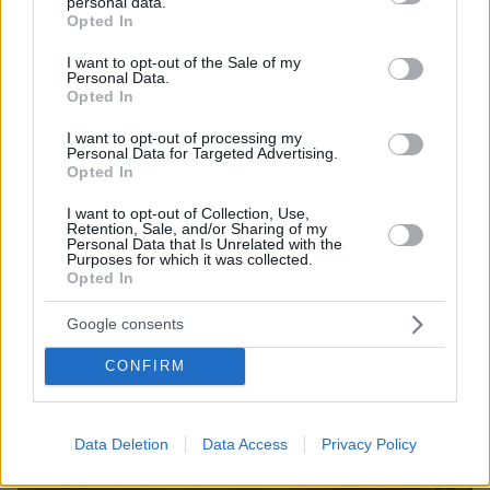
personal data.
πριν 29 λεπτά
grant or deny consent to Google and its third-party tags to
Opted In
Καρκίνος παχέος εντέρου: Το απλό τεστ που συνδέθηκε
use your data for below specified purposes in below Google
με 50% λιγότερους θανάτους – Το παράδειγμα της
consent section.
I want to opt-out of the Sale of my
Ισπανίας
Personal Data.
Opted In
ΔΕΙΤΕ ΟΛΕΣ ΤΙΣ ΕΙΔΗΣΕΙΣ
I want to opt-out of processing my
Personal Data for Targeted Advertising.
Opted In
I want to opt-out of Collection, Use,
Retention, Sale, and/or Sharing of my
ΤΑ ΠΙΟ ΔΗΜΟΦΙΛΗ
Personal Data that Is Unrelated with the
Purposes for which it was collected.
Opted In
Google consents
CONFIRM
Data Deletion
Data Access
Privacy Policy