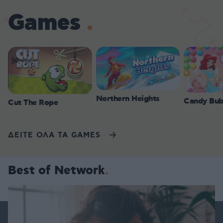
Games
Northern Heights
Candy Bub
Cut The Rope
ΔΕΙΤΕ ΟΛΑ ΤΑ GAMES
Best of Network