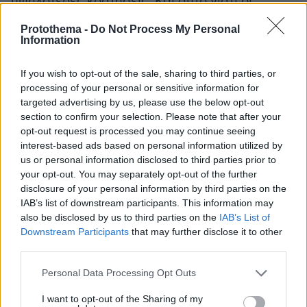
υψηλότερες κρατήσεις. Και αυτό γιατί οι
κλίμακες συντάξεων που υπόκεινται σε
Protothema -
Do Not Process My Personal
κράτηση θα αυξηθούν κατά το ίδιο ποσοστό με
Information
τις συντάξεις ( 2.4%) Με την τιμαριθμοποίηση
της ΕΑΣ το όριο της σύνταξης που θα
If you wish to opt-out of the sale, sharing to third parties, or
processing of your personal or sensitive information for
απαλλαγεί από την κράτηση το 2026 θα ανέβει
targeted advertising by us, please use the below opt-out
στα 1468.41 ευρώ από 1434 σήμερα.
section to confirm your selection. Please note that after your
opt-out request is processed you may continue seeing
Τριπλά κερδισμένοι θα είναι οι συνταξιούχοι
interest-based ads based on personal information utilized by
us or personal information disclosed to third parties prior to
που εκτός από την ετήσια αύξηση , έλαβαν την
your opt-out. You may separately opt-out of the further
ενίσχυση των 250 ευρώ ενώ παράλληλα
disclosure of your personal information by third parties on the
ωφελούνται από τις φορελαφρύνσεις.
IAB’s list of downstream participants. This information may
also be disclosed by us to third parties on the
IAB’s List of
Ετσι για παράδειγμα, συνταξιούχος με 14.000
Downstream Participants
that may further disclose it to other
third parties.
ευρώ φορολογητέο εισόδημα και μηνιαίο
καθαρό εισόδημα 1080 ευρώ θα λάβει 263
Please note that this website/app uses one or more Google
Personal Data Processing Opt Outs
services and may gather and store information including but
ευρώ καθαρά από την αύξηση βάση ΑΕΠ και
not limited to your visit or usage behaviour. You may click to
I want to opt-out of the Sharing of my
πληθωρισμού, 250 ευρώ από την ενίσχυση του