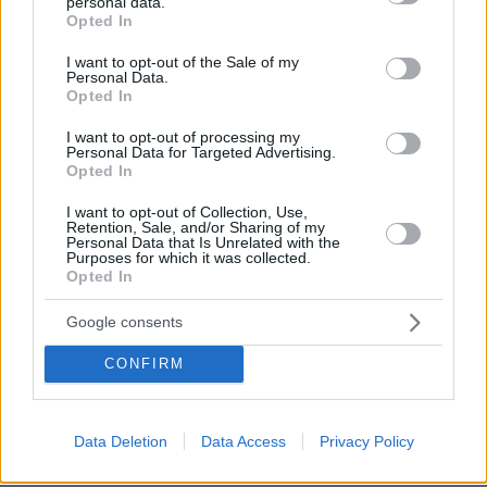
personal data.
grant or deny consent to Google and its third-party tags to
Opted In
Νοεμβρίου και 80 ευρώ μείωση φόρου
use your data for below specified purposes in below Google
εισοδήματος, σύνολο 593 ευρώ καθαρά.
consent section.
I want to opt-out of the Sale of my
Personal Data.
Opted In
Συνταξιούχος με 20.000 ευρώ φορολογητέο
εισόδημα και μηνιαίο καθαρό εισόδημα 1460
I want to opt-out of processing my
Personal Data for Targeted Advertising.
ευρώ θα λάβει 376 ευρώ καθαρά από την
Opted In
αύξηση βάση ΑΕΠ και πληθωρισμού και 200
I want to opt-out of Collection, Use,
ευρώ μείωση φόρου εισοδήματος, σύνολο 576
Retention, Sale, and/or Sharing of my
Personal Data that Is Unrelated with the
ευρώ καθαρά.
Purposes for which it was collected.
Opted In
Σύμφωνα με την αιτιολογική έκθεση της
Google consents
τροπολογίας για την κατάργηση της
προσωπικής διαφοράς , από την αναλογιστική
CONFIRM
μελέτη προκύπτει ότι το ύψος της
συνταξιοδοτικής δαπάνης (για την εθνική, την
Data Deletion
Data Access
Privacy Policy
ανταποδοτική και την επικουρική σύνταξη)
προβαλλόμενο ως το 2060 δεν υπερβαίνει το