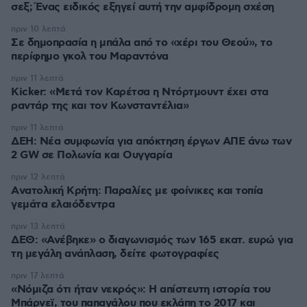
σεξ; Ένας ειδικός εξηγεί αυτή την αμφίδρομη σχέση
πριν 10 λεπτά
Σε δημοπρασία η μπάλα από το «χέρι του Θεού», το
περίφημο γκολ του Μαραντόνα
πριν 11 λεπτά
Kicker: «Μετά τον Καρέτσα η Ντόρτμουντ έχει στα
ραντάρ της και τον Κωνσταντέλια»
πριν 11 λεπτά
ΔΕΗ: Νέα συμφωνία για απόκτηση έργων ΑΠΕ άνω των
2 GW σε Πολωνία και Ουγγαρία
πριν 12 λεπτά
Aνατολική Κρήτη: Παραλίες με φοίνικες και τοπία
γεμάτα ελαιόδεντρα
πριν 13 λεπτά
ΔΕΘ: «Ανέβηκε» ο διαγωνισμός των 165 εκατ. ευρώ για
τη μεγάλη ανάπλαση, δείτε φωτογραφίες
πριν 17 λεπτά
«Νόμιζα ότι ήταν νεκρός»: Η απίστευτη ιστορία του
Μπάρνεϊ, του παπαγάλου που εκλάπη το 2017 και