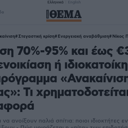
Ελληνικά
English
δα
καίνιση
Στεγαστική κρίση
Ενεργειακή αναβάθμιση
Νίκος 
ση 70%-95% και έως €
 ενοικίαση ή ιδιοκατοίκ
πρόγραμμα «Ανακαίνισ
ας»: Τι χρηματοδοτείται
 αφορά
 να ανοίξουν παλιά σπίτια: ποιοι ιδιοκτήτες εν
έξουν - Πώς μοιράζεται η «πίτα» των επιδοτή