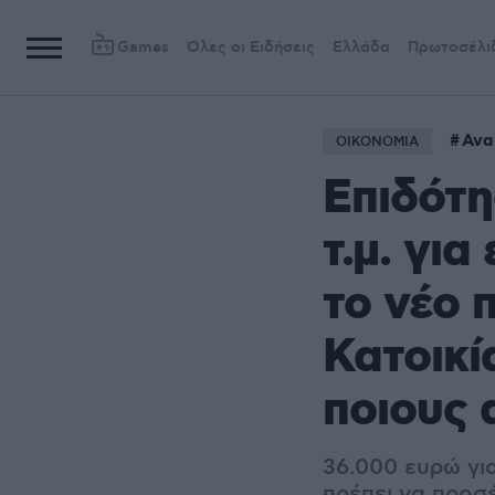
Games
Όλες οι Ειδήσεις
Ελλάδα
Πρωτοσέλι
Ανα
ΟΙΚΟΝΟΜΙΑ
Eπιδότη
τ.μ. για
το νέο 
Κατοικί
ποιους
36.000 ευρώ για
πρέπει να προσ