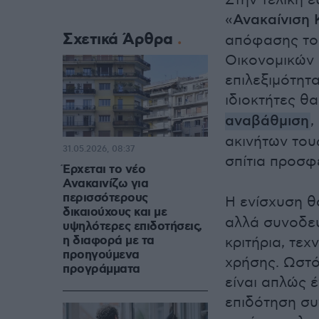
Στην τελική ε
«
Ανακαίνιση 
Σχετικά Άρθρα
απόφασης του
Οικονομικών 
επιλεξιμότητ
ιδιοκτήτες θ
αναβάθμιση
,
ακινήτων του
31.05.2026, 08:37
σπίτια προσφ
Έρχεται το νέο
Ανακαινίζω για
περισσότερους
Η ενίσχυση θ
δικαιούχους και με
αλλά συνοδεύ
υψηλότερες επιδοτήσεις,
η διαφορά με τα
κριτήρια, τε
προηγούμενα
χρήσης. Ωστό
προγράμματα
είναι απλώς 
επιδότηση συ