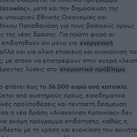
υθεία εισέρχεται το πιλοτικό πρόγραμμα
Κατοικίας
», μετά και την δημοσίευση της
 υπουργού Εθνικής Οικονομίας και
Νίκου Παπαθανάση για τους βασικούς όρους
ας της νέας δράσης. Για πρώτη φορά οι
α επιδοτηθούν όχι μόνο για
ενεργειακή
 αλλά και για ολική επισκευή και ανακαίνιση τ
ς, με στόχο να επιστρέψουν στην αγορά κλεισ
έροντας λύσεις στο
στεγαστικό πρόβλημα
.
α φτάνει έως τα
36.000 ευρώ
ανά κατοικία
,
εται από αυστηρούς όρους, εισοδηματικά
χνικές προϋποθέσεις και πενταετή δέσμευση
σο η νέα δράση «Ανακαίνιση Κατοικίας» δεν
ένα ακόμη πρόγραμμα επιδότησης, καθώς η
νδέεται με τη χρήση και ενοικίαση του ακινήτ