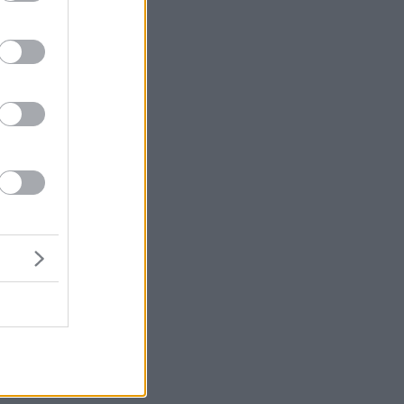
αι
5%