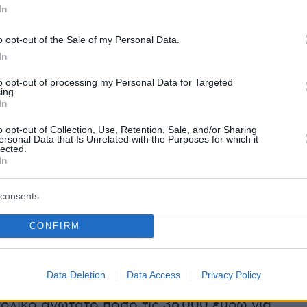
In
ορά, αλλά και κατοικίες που ήδη κατοικούνται
ται αναβάθμιση.
o opt-out of the Sale of my Personal Data.
In
to opt-out of processing my Personal Data for Targeted
η καλύπτει εργασίες ανακαίνισης, επισκευής κ
ing.
In
αναβάθμισης, καθώς και την αγορά υλικών και
o opt-out of Collection, Use, Retention, Sale, and/or Sharing
υ συνδέονται με αυτές. Η δημόσια ενίσχυση
ersonal Data that Is Unrelated with the Purposes for which it
lected.
ο 80% για την πρώτη εισοδηματική κατηγορία
In
εισοδήματα) και έως το 70% για τη δεύτερη
δήματα). Προβλέπεται επιπλέον προσαύξηση 
consents
 νησιωτικές περιοχές, για μονογονεϊκές,
ολύτεκνες οικογένειες και για άτομα με
CONFIRM
 ανώτατο όριο 95% και 85% αντίστοιχα.
Data Deletion
Data Access
Privacy Policy
 καλύπτει έως 300 ευρώ ανά τετραγωνικό
νολικό ανώτατο ποσό τις 36.000 ευρώ για