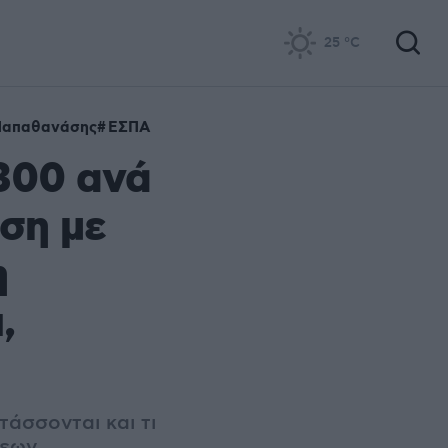
25
°C
Παπαθανάσης
ΕΣΠΑ
300 ανά
ηση με
η
,
τάσσονται και τι
σεων