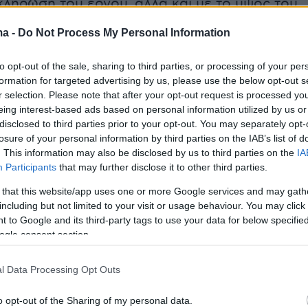
κλήρωση του έργου, αλλά και με το ύψος του
τα πρώτα χρόνια.
ma -
Do Not Process My Personal Information
to opt-out of the sale, sharing to third parties, or processing of your per
πιδότηση για εργασίες και υλικά θα φτάσει στ
formation for targeted advertising by us, please use the below opt-out s
r selection. Please note that after your opt-out request is processed y
μύρια ευρώ συνολικά, εκ των οποίων τα 91 εκα
eing interest-based ads based on personal information utilized by us or
 Ανατολική Μακεδονία και Θράκη, τα 33,3 εκα
disclosed to third parties prior to your opt-out. You may separately opt-
 Αττική, 20 εκατ. στην Κεντρική Μακεδονία, 9
losure of your personal information by third parties on the IAB’s list of
. This information may also be disclosed by us to third parties on the
IA
στην Κρήτη και μικρότερα ποσά (3-6 εκατ. ευρ
Participants
that may further disclose it to other third parties.
εριφέρειες της χώρας.
 that this website/app uses one or more Google services and may gath
including but not limited to your visit or usage behaviour. You may click 
ται
 to Google and its third-party tags to use your data for below specifi
ogle consent section.
ατοδοτεί ανακαινίσεις και ήπιες ενεργειακές
l Data Processing Opt Outs
 κατοικιών με πόρους του
ΕΣΠΑ 2021-2027
.
Η
o opt-out of the Sharing of my personal data.
λύπτει και
«κλειστά» ακίνητα
που θα βγουν