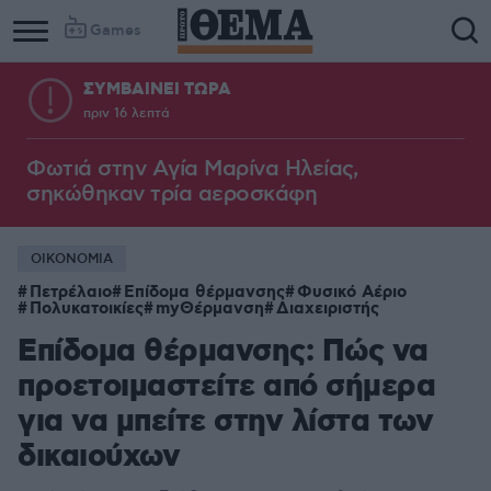
Games
ΣΥΜΒΑΙΝΕΙ ΤΩΡΑ
πριν 16 λεπτά
Φωτιά στην Aγία Μαρίνα Ηλείας,
σηκώθηκαν τρία αεροσκάφη
ΟΙΚΟΝΟΜΙΑ
Πετρέλαιο
Επίδομα θέρμανσης
Φυσικό Αέριο
Πολυκατοικίες
myΘέρμανση
Διαχειριστής
Επίδομα θέρμανσης: Πώς να
προετοιμαστείτε από σήμερα
για να μπείτε στην λίστα των
δικαιούχων