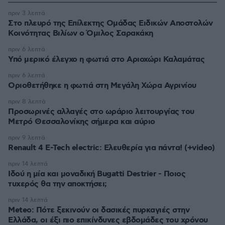
πριν 3 λεπτά
Στο πλευρό της Επίλεκτης Ομάδας Ειδικών Αποστολών
Κοινότητας Βιλίων ο Όμιλος Σαρακάκη
πριν 6 λεπτά
Υπό μερικό έλεγχο η φωτιά στο Αριοχώρι Καλαμάτας
πριν 6 λεπτά
Οριοθετήθηκε η φωτιά στη Μεγάλη Χώρα Αγρινίου
πριν 8 λεπτά
Προσωρινές αλλαγές στο ωράριο λειτουργίας του
Μετρό Θεσσαλονίκης σήμερα και αύριο
πριν 9 λεπτά
Renault 4 E-Tech electric: Ελευθερία για πάντα! (+video)
πριν 14 λεπτά
Ιδού η μία και μοναδική Bugatti Destrier - Ποιος
τυχερός θα την αποκτήσει;
πριν 14 λεπτά
Meteo: Πότε ξεκινούν οι δασικές πυρκαγιές στην
Ελλάδα, οι έξι πιο επικίνδυνες εβδομάδες του χρόνου