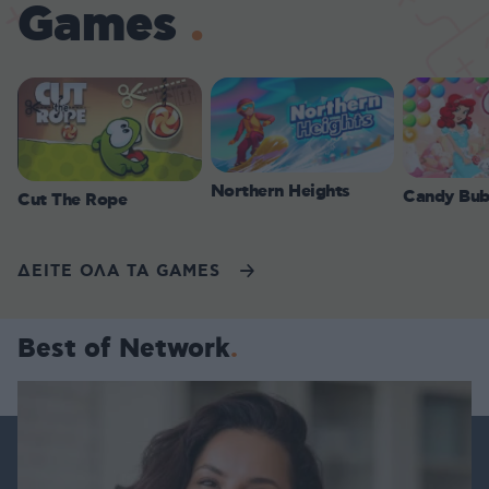
Games
Northern Heights
Candy Bub
Cut The Rope
ΔΕΙΤΕ ΟΛΑ ΤΑ GAMES
Best of Network