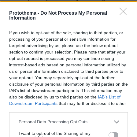
και μάθετε πρώτοι όλες τις ειδήσεις
Protothema -
Do Not Process My Personal
Information
Ειδήσεις
Δείτε όλες τις τελευταίες
από την Ελλάδα
και τον Κόσμο, τη στιγμή που συμβαίνουν, στο
If you wish to opt-out of the sale, sharing to third parties, or
Protothema.gr
processing of your personal or sensitive information for
targeted advertising by us, please use the below opt-out
Σχετικά Άρθρα
section to confirm your selection. Please note that after your
opt-out request is processed you may continue seeing
interest-based ads based on personal information utilized by
us or personal information disclosed to third parties prior to
your opt-out. You may separately opt-out of the further
disclosure of your personal information by third parties on the
IAB’s list of downstream participants. This information may
also be disclosed by us to third parties on the
IAB’s List of
Downstream Participants
that may further disclose it to other
third parties.
Please note that this website/app uses one or more Google
Personal Data Processing Opt Outs
services and may gather and store information including but
not limited to your visit or usage behaviour. You may click to
I want to opt-out of the Sharing of my