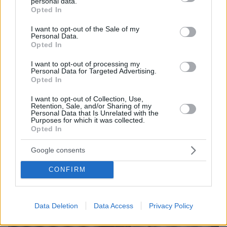
personal data.
grant or deny consent to Google and its third-party tags to
Opted In
use your data for below specified purposes in below Google
consent section.
I want to opt-out of the Sale of my
Personal Data.
Opted In
I want to opt-out of processing my
Personal Data for Targeted Advertising.
Opted In
12.10.2023, 09:39
I want to opt-out of Collection, Use,
«Πρεμιέρα» την Παρασκευή για το επίδομα θέρμανσης - Οι
Retention, Sale, and/or Sharing of my
προβλέψεις για τις τιμές
Personal Data that Is Unrelated with the
Purposes for which it was collected.
Opted In
Google consents
CONFIRM
Data Deletion
Data Access
Privacy Policy