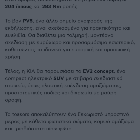
204
ίππους
283
Nm
και
ροπής.
PV5
Το βαν
, ένα άλλο σημείο αναφοράς της
εκδήλωσης, είναι σχεδιασμένο για πρακτικότητα και
ευελιξία. Θα διαθέτει μια τολμηρή, μοντέρνα
σχεδίαση με ευρύχωρο και προσαρμόσιμο εσωτερικό,
καθιστώντας το ιδανικό για εμπορική και προσωπική
χρήση.
EV2 concept
Τέλος, η ΚΙΑ θα παρουσιάσει το
, ένα
SUV
compact ηλεκτρικό
με στιβαρά σχεδιαστικά
στοιχεία, όπως πλαστική επένδυση αμαξώματος,
προστατευτικές ποδιές και διχρωμία με μαύρη
οροφή.
Τα teasers αποκαλύπτουν ένα ξεχωριστό μπροστινό
μέρος με κάθετα φωτιστικά σώματα, κομψό αμάξωμα
και τρισδιάστατα πίσω φώτα.