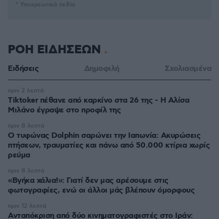
* Υποχρεωτικά πεδία
ΡΟΗ ΕΙΔΗΣΕΩΝ
Ειδήσεις
Δημοφιλή
Σχολιασμένα
πριν 2 λεπτά
Tiktoker πέθανε από καρκίνο στα 26 της - Η Αλίσα
Μιλάνο έγραψε στο προφίλ της
πριν 8 λεπτά
Ο τυφώνας Dolphin σαρώνει την Ιαπωνία: Ακυρώσεις
πτήσεων, τραυματίες και πάνω από 50.000 κτίρια χωρίς
ρεύμα
πριν 8 λεπτά
«Βγήκα χάλια!»: Γιατί δεν μας αρέσουμε στις
φωτογραφίες, ενώ οι άλλοι μάς βλέπουν όμορφους
πριν 12 λεπτά
Ανταπόκριση από δύο κινηματογραφιστές στο Ιράν: