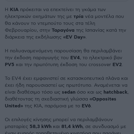
KIA
Η
πρόκειται να επεκτείνει τη γκάμα των
τρία
ηλεκτρικών οχημάτων της με
νέα μοντέλα που
θα κάνουν το ντεμπούτο τους στα τέλη
Ταραγόνα
Φεβρουαρίου, στην
της Ισπανίας κατά την
«EV Day»
διάρκεια της εκδήλωσης
.
Η πολυαναμενόμενη παρουσίαση θα περιλαμβάνει
EV4
την έκδοση παραγωγής του
, το ηλεκτρικό βαν
PV5
EV2
και την πρωτότυπη έκδοση του crossover
.
Το EV4 έχει εμφανιστεί σε κατασκοπευτικά πλάνα και
έχει ήδη παρουσιαστεί ως πρωτότυπο. Αναμένεται να
sedan
hatchback
είναι διαθέσιμο τόσο ως
όσο και ως
,
«Opposites
διαθέτοντας τη σχεδιαστική γλώσσα
United»
EV6
της KIA, παρόμοια με το
.
Οι επιλογές κίνησης μπορεί να περιλαμβάνουν
58,3 kWh
81,4 kWh
μπαταρίες
και
, σε συνδυασμό με
έναν εμπρός τοποθετημένο κινητήρα που παράγει