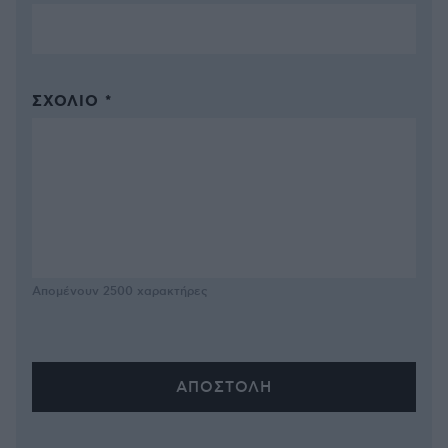
ΣΧΌΛΙΟ *
Απομένουν
2500
χαρακτήρες