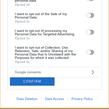
personal data.
grant or deny consent to Google and its third-party tags to
Opted In
use your data for below specified purposes in below Google
consent section.
I want to opt-out of the Sale of my
«Πόσα θέλεις για το κορίτσι;»:
Personal Data.
Τουρίστας στην Κρήτη ζητά... τιμή για
Opted In
να ασελγήσει σε ανήλικη, τι
καταγγέλλει ο ιδιοκτήτης επιχείρησης
I want to opt-out of processing my
Personal Data for Targeted Advertising.
444
07.08.2026, 18:22
Opted In
I want to opt-out of Collection, Use,
Retention, Sale, and/or Sharing of my
Personal Data that Is Unrelated with the
Purposes for which it was collected.
Games
Opted In
Google consents
CONFIRM
Data Deletion
Data Access
Privacy Policy
Northern Heights
Candy Bub
Cut The Rope