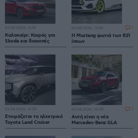
03.08.2026, 13:41
1
02.08.2026, 17:00
Καλοκαίρι: Καιρός για
H Mustang φωτιά των 821
Skoda και διακοπές
ίππων
02.08.2026, 14:30
7
02.08.2026, 10:00
Ετοιμάζεται το ηλεκτρικό
Αυτή είναι η νέα
Toyota Land Cruiser
Mercedes-Benz GLA