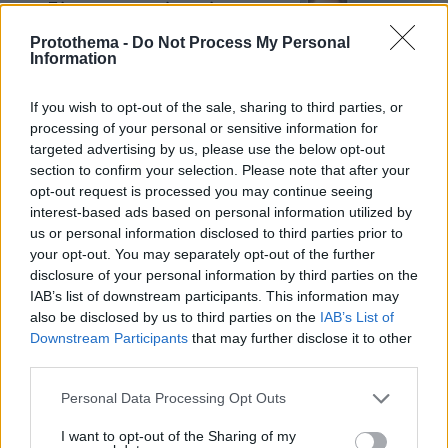
στις Σέρρες με νεκρούς μητέρα και
γιο: Τι λέει πραγματογνώμονας στο
Protothema -
Do Not Process My Personal
protothema
Information
155
08.08.2026, 08:36
If you wish to opt-out of the sale, sharing to third parties, or
processing of your personal or sensitive information for
targeted advertising by us, please use the below opt-out
Τι έγραφαν οι ξένοι ανταποκριτές σε
section to confirm your selection. Please note that after your
τηλεγραφήματά τους από τη Μικρά
opt-out request is processed you may continue seeing
Ασία το 1921
interest-based ads based on personal information utilized by
us or personal information disclosed to third parties prior to
14
08.08.2026, 10:26
your opt-out. You may separately opt-out of the further
disclosure of your personal information by third parties on the
IAB’s list of downstream participants. This information may
also be disclosed by us to third parties on the
IAB’s List of
Ο «Δράκος» του Λονδίνου: 40χρονος
Downstream Participants
that may further disclose it to other
με προβλήματα όρασης σκότωνε και
third parties.
βίαζε γυναίκες, η αστυνομία τον είχε
συλλάβει και τον άφησε ελεύθερο
Please note that this website/app uses one or more Google
Personal Data Processing Opt Outs
services and may gather and store information including but
76
07.08.2026, 22:54
not limited to your visit or usage behaviour. You may click to
I want to opt-out of the Sharing of my