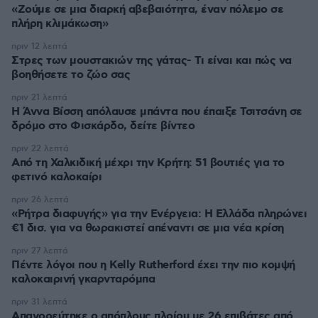
«Ζούμε σε μια διαρκή αβεβαιότητα, έναν πόλεμο σε
πλήρη κλιμάκωση»
πριν 12 λεπτά
Στρες των μουστακιών της γάτας- Τι είναι και πώς να
βοηθήσετε το ζώο σας
πριν 21 λεπτά
Η Άννα Βίσση απόλαυσε μπάντα που έπαιξε Τσιτσάνη σε
δρόμο στο Φισκάρδο, δείτε βίντεο
πριν 22 λεπτά
Από τη Χαλκιδική μέχρι την Κρήτη: 51 βουτιές για το
φετινό καλοκαίρι
πριν 26 λεπτά
«Ρήτρα διαφυγής» για την Ενέργεια: Η Ελλάδα πληρώνει
€1 δισ. για να θωρακιστεί απέναντι σε μια νέα κρίση
πριν 27 λεπτά
Πέντε λόγοι που η Kelly Rutherford έχει την πιο κομψή
καλοκαιρινή γκαρνταρόμπα
πριν 31 λεπτά
Απαγορεύτηκε ο απόπλους πλοίου με 26 επιβάτες από