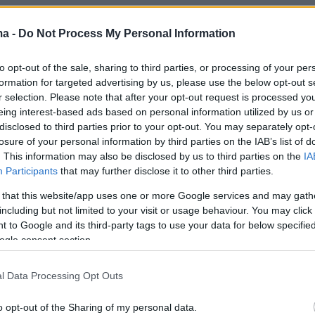
ma -
Do Not Process My Personal Information
προπονητή και ένα αντίο που φυσικά πρέπει
πως αρμόζει στον ΠΑΟΚ και στον κορυφαίο
to opt-out of the sale, sharing to third parties, or processing of your per
ης ιστορίας του. Έτσι έκανε ο Σαββίδης που
formation for targeted advertising by us, please use the below opt-out s
r selection. Please note that after your opt-out request is processed y
 ευθύνη να κλείσει ομαλά, ανθρώπινα και
eing interest-based ads based on personal information utilized by us or
ή την υπόθεση με έναν άνθρωπο με τον οποίο
disclosed to third parties prior to your opt-out. You may separately opt-
απίστευτο βαθμό.
losure of your personal information by third parties on the IAB’s list of
. This information may also be disclosed by us to third parties on the
IA
Participants
that may further disclose it to other third parties.
 that this website/app uses one or more Google services and may gath
ΑΟΚ αλλάζουν και σε κάθε περίπτωση η
including but not limited to your visit or usage behaviour. You may click 
ρα παρουσιάζει πολύ-πολύ μεγάλο
 to Google and its third-party tags to use your data for below specifi
 Είναι βέβαιο ότι ο ΠΑΟΚ έχει ετοιμαστεί
ogle consent section.
 και μένει πλέον να δούμε πώς θα κυλήσει η
στη νέα σεζόν που ξεκινάει από την ερχόμενη
l Data Processing Opt Outs
o opt-out of the Sharing of my personal data.