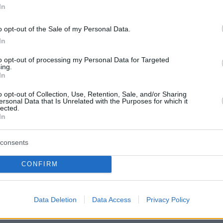
In
protothema.gr στο Google News
το
και μάθετε πρώτοι
o opt-out of the Sale of my Personal Data.
εις
In
Ειδήσεις
 τελευταίες
από την Ελλάδα και τον Κόσμο, τη
to opt-out of processing my Personal Data for Targeted
ing.
Protothema.gr
μβαίνουν, στο
In
o opt-out of Collection, Use, Retention, Sale, and/or Sharing
ΙΑ
ΠΡΟΣΘΗΚΗ ΣΧΟΛΙΟΥ
(69)
ersonal Data that Is Unrelated with the Purposes for which it
lected.
In
consents
21.06.2026, 10:36
CONFIRM
η μυαλο πρέπει να ξέρεις τη λέξεις όρια
Data Deletion
Data Access
Privacy Policy
06.2026, 23:22