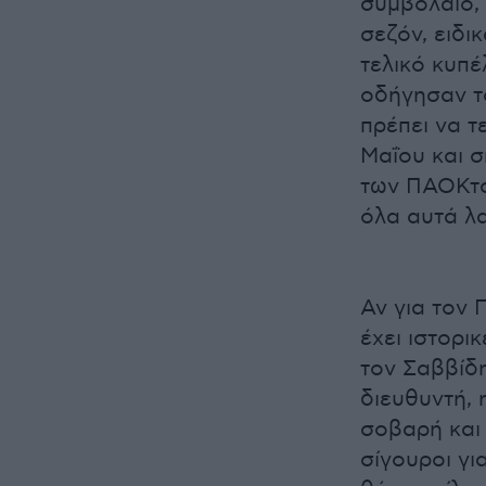
συμβόλαιο, 
σεζόν, ειδι
τελικό κυπέ
οδήγησαν τ
πρέπει να τ
Μαΐου και σ
των ΠΑΟΚτσ
όλα αυτά λ
Αν για τον
έχει ιστορι
τον Σαββίδη
διευθυντή, 
σοβαρή και
σίγουροι γι