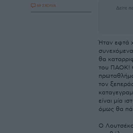
69 ΣΧΟΛΙΑ
Δείτε 
Ήταν εφτά 
συνεχόμενα
θα καταρριφ
του ΠΑΟΚ! 
πρωταθλήμα
τον ξεπεράσ
καταγεγραμμ
είναι μία ι
όμως θα πά
Ο Λουτσέκο