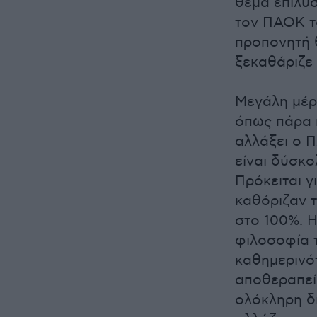
θέμα επίλυσ
τον ΠΑΟΚ το
προπονητή 
ξεκαθάριζε
Μεγάλη μέρ
όπως πάρα 
αλλάξει ο 
είναι δύσκο
Πρόκειται 
καθόριζαν 
στο 100%. Η
φιλοσοφία 
καθημερινότ
αποθεραπεί
ολόκληρη δ