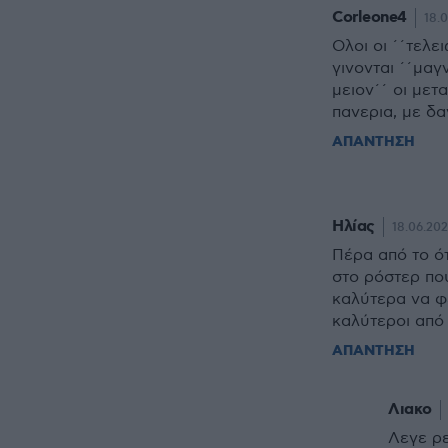
Corleone4
18.0
Ολοι οι ΄΄τελε
γινονται ΄΄μαγ
μειον΄΄ οι μετ
πανερια, με δα
ΑΠΑΝΤΗΣΗ
Ηλίας
18.06.202
Πέρα από το ότ
στο ρόστερ πο
καλύτερα να φ
καλύτεροι από 
ΑΠΑΝΤΗΣΗ
Λιακο
Λεγε ρε