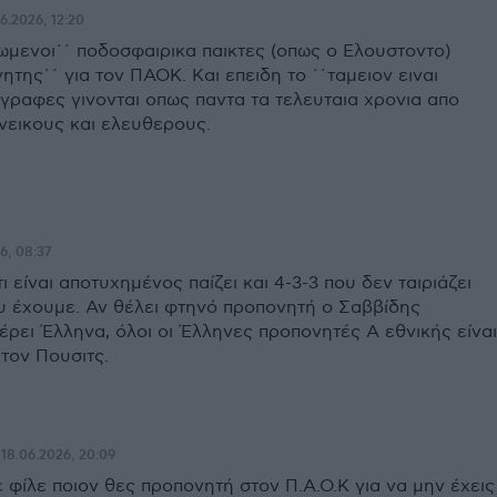
6.2026, 12:20
ιωμενοι΄΄ ποδοσφαιρικα παικτες (οπως ο Ελουστοντο)
νητης΄΄ για τον ΠΑΟΚ. Και επειδη το ΄΄ταμειον ειναι
αγραφες γινονται οπως παντα τα τελευταια χρονια απο
νεικους και ελευθερους.
6, 08:37
ι είναι αποτυχημένος παίζει και 4-3-3 που δεν ταιριάζει
υ έχουμε. Αν θέλει φτηνό προπονητή ο Σαββίδης
έρει Έλληνα, όλοι οι Έλληνες προπονητές Α εθνικής είναι
τον Πουσιτς.
18.06.2026, 20:09
 φίλε ποιον θες προπονητή στον Π.Α.Ο.Κ για να μην έχεις