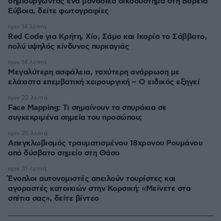
δημιουργώντας ένα μοναδικό οικοσύστημα στη Βόρεια
Εύβοια, δείτε φωτογραφίες
πριν 14 λεπτά
Red Code για Κρήτη, Χίο, Σάμο και Ικαρία το Σάββατο,
πολύ υψηλός κίνδυνος πυρκαγιάς
πριν 14 λεπτά
Μεγαλύτερη ασφάλεια, ταχύτερη ανάρρωση με
ελάχιστα επεμβατική χειρουργική – Ο ειδικός εξηγεί
πριν 22 λεπτά
Face Mapping: Τι σημαίνουν τα σπυράκια σε
συγκεκριμένα σημεία του προσώπου;
πριν 25 λεπτά
Απεγκλωβισμός τραυματισμένου 18χρονου Ρουμάνου
από δύσβατο σημείο στη Θάσο
πριν 31 λεπτά
Ένοπλοι αυτονομιστές απειλούν τουρίστες και
αγοραστές κατοικιών στην Κορσική: «Μείνετε στα
σπίτια σας», δείτε βίντεο