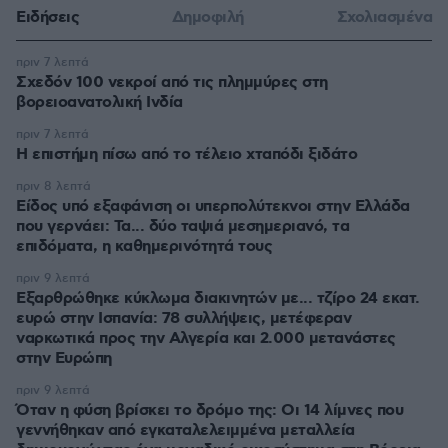
Ειδήσεις
Δημοφιλή
Σχολιασμένα
πριν 7 λεπτά
Σχεδόν 100 νεκροί από τις πλημμύρες στη
βορειοανατολική Ινδία
πριν 7 λεπτά
Η επιστήμη πίσω από το τέλειο χταπόδι ξιδάτο
πριν 8 λεπτά
Είδος υπό εξαφάνιση οι υπερπολύτεκνοι στην Ελλάδα
που γερνάει: Τα... δύο ταψιά μεσημεριανό, τα
επιδόματα, η καθημερινότητά τους
πριν 9 λεπτά
Εξαρθρώθηκε κύκλωμα διακινητών με... τζίρο 24 εκατ.
ευρώ στην Ισπανία: 78 συλλήψεις, μετέφεραν
ναρκωτικά προς την Αλγερία και 2.000 μετανάστες
στην Ευρώπη
πριν 9 λεπτά
Όταν η φύση βρίσκει το δρόμο της: Οι 14 λίμνες που
γεννήθηκαν από εγκαταλελειμμένα μεταλλεία