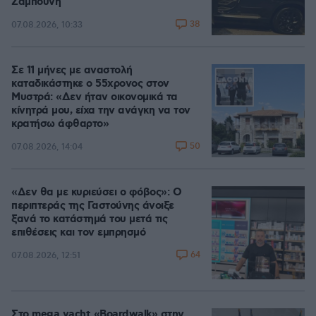
Ζαμπούνη
38
07.08.2026, 10:33
Σε 11 μήνες με αναστολή
καταδικάστηκε ο 55χρονος στον
Μυστρά: «Δεν ήταν οικονομικά τα
κίνητρά μου, είχα την ανάγκη να τον
κρατήσω άφθαρτο»
50
07.08.2026, 14:04
«Δεν θα με κυριεύσει ο φόβος»: Ο
περιπτεράς της Γαστούνης άνοιξε
ξανά το κατάστημά του μετά τις
επιθέσεις και τον εμπρησμό
64
07.08.2026, 12:51
Στο mega yacht «Boardwalk» στην