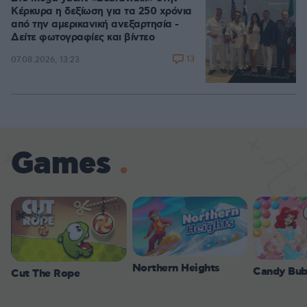
Κέρκυρα η δεξίωση για τα 250 χρόνια
από την αμερικανική ανεξαρτησία -
Δείτε φωτογραφίες και βίντεο
13
07.08.2026, 13:23
Games
Northern Heights
Candy Bub
Cut The Rope