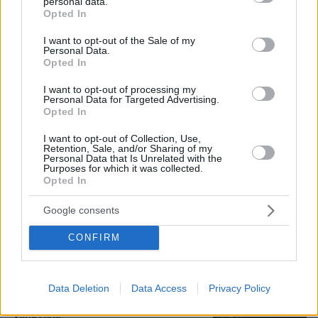
personal data.
grant or deny consent to Google and its third-party tags to
Opted In
Τουρκία, Σαουδική Αραβία και
use your data for below specified purposes in below Google
Πακιστάν υπέγραψαν κοινή αμυντική
consent section.
I want to opt-out of the Sale of my
συμφωνία: «Επίθεση σε έναν θα
Personal Data.
θεωρείται επίθεση σε όλους»
Opted In
74
07.08.2026, 14:10
I want to opt-out of processing my
Personal Data for Targeted Advertising.
Opted In
I want to opt-out of Collection, Use,
«Τα έχω χάσει όλα»: Συντετριμμένος ο
Retention, Sale, and/or Sharing of my
πατέρας και σύζυγος των θυμάτων
Personal Data that Is Unrelated with the
Purposes for which it was collected.
στο τροχαίο στις Σέρρες
Opted In
6
07.08.2026, 14:57
Google consents
CONFIRM
Συνελήφθη στη Γερμανία 31χρονος
για δολοφονίες μελών της Greek
Data Deletion
Data Access
Privacy Policy
Mafia, κατηγορείται και για την
εκτέλεση με 97 σφαίρες του Βαγγέλη