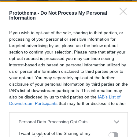
Protothema -
Do Not Process My Personal
Information
If you wish to opt-out of the sale, sharing to third parties, or
processing of your personal or sensitive information for
targeted advertising by us, please use the below opt-out
section to confirm your selection. Please note that after your
opt-out request is processed you may continue seeing
interest-based ads based on personal information utilized by
us or personal information disclosed to third parties prior to
your opt-out. You may separately opt-out of the further
disclosure of your personal information by third parties on the
IAB’s list of downstream participants. This information may
also be disclosed by us to third parties on the
IAB’s List of
Downstream Participants
that may further disclose it to other
third parties.
07.08.2026, 10:26
Στο Α΄ Νεκροταφείο το μνημόσυνο για τον έναν
Please note that this website/app uses one or more Google
Personal Data Processing Opt Outs
χρόνο από τον θάνατο της Λένας Σαμαρά
services and may gather and store information including but
not limited to your visit or usage behaviour. You may click to
I want to opt-out of the Sharing of my