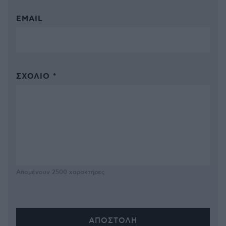
EMAIL
ΣΧΌΛΙΟ *
Απομένουν
2500
χαρακτήρες