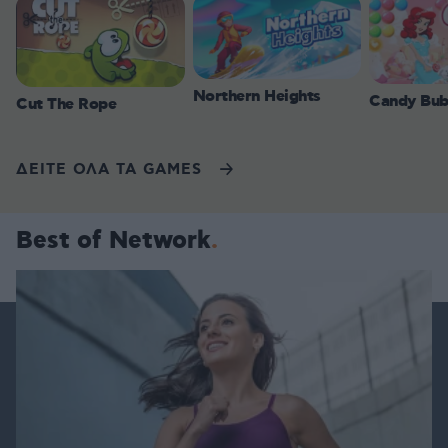
Northern Heights
Candy Bub
Cut The Rope
ΔΕΙΤΕ ΟΛΑ ΤΑ GAMES
Best of Network