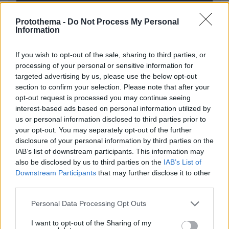
Protothema -
Do Not Process My Personal
Information
* Υποχρεωτικά πεδία
If you wish to opt-out of the sale, sharing to third parties, or
processing of your personal or sensitive information for
ΡΟΗ ΕΙΔΗΣΕΩΝ
targeted advertising by us, please use the below opt-out
section to confirm your selection. Please note that after your
Ειδήσεις
Δημοφιλή
Σχολιασμένα
opt-out request is processed you may continue seeing
interest-based ads based on personal information utilized by
us or personal information disclosed to third parties prior to
πριν 7 λεπτά
Διακοπή λειτουργίας των ντουζ στα beach bars ζητά η
your opt-out. You may separately opt-out of the further
κοινότητα Σάρτης στη Χαλκιδική
disclosure of your personal information by third parties on the
IAB’s list of downstream participants. This information may
πριν 14 λεπτά
also be disclosed by us to third parties on the
IAB’s List of
Πώς θα κάνουμε μια περιποίηση προσώπου επιπέδου
Downstream Participants
that may further disclose it to other
σπα στο σπίτι
third parties.
πριν 14 λεπτά
Please note that this website/app uses one or more Google
Σπιτικό προζύμι: Οδηγός για αρχάριους και μη – Η
Personal Data Processing Opt Outs
services and may gather and store information including but
διαδικασία, η χρήση, η συντήρηση
not limited to your visit or usage behaviour. You may click to
I want to opt-out of the Sharing of my