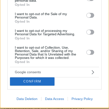
personal data.
πριν 17 λεπτά
grant or deny consent to Google and its third-party tags to
Opted In
Ελπίδα για τη Δημοκρατία: Νέα αποχώρηση με αιχμές
use your data for below specified purposes in below Google
για «απολυταρχικά προσωποπαγές διευθυντήριο
consent section.
I want to opt-out of the Sale of my
Καρυστιανού - Γρατσία»
Personal Data.
Opted In
πριν 20 λεπτά
Πώς ο Μέγας Αλέξανδρος συνέτριψε τους Ιλλυριούς:
I want to opt-out of processing my
Οι μεγάλες νίκες του Έλληνα στρατηλάτη στα Βαλκάνια
Personal Data for Targeted Advertising.
Opted In
πριν 24 λεπτά
Θάλασσα για δισεκατομμυριούχους: Πώς θα κινηθεί η
I want to opt-out of Collection, Use,
αγορά των υπερπολυτελών γιοτ έως το 2032
Retention, Sale, and/or Sharing of my
Personal Data that Is Unrelated with the
Purposes for which it was collected.
πριν 24 λεπτά
Opted In
Σαλμονέλα: 6 τρόφιμα που χρειάζονται τη μεγαλύτερη
προσοχή – Τα λάθη στην κουζίνα που αυξάνουν τον
Google consents
κίνδυνο
πριν 36 λεπτά
CONFIRM
Η «Marca» για τους Έλληνες του Ευρωπαϊκού στίβου:
«Κυρίαρχος ο Τεντόγλου, φαβορί ο Ντουπλάντις με όλο
τον σεβασμό στον Μανόλο»
Data Deletion
Data Access
Privacy Policy
πριν 42 λεπτά
Γιαννακόπουλος για την αντιπαλότητα με τον