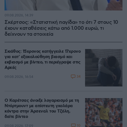
09.08.2026, 14:39
Σκέρτσος: «Στατιστική παγίδα» το ότι 7 στους 10
έχουν καταθέσεις κάτω από 1.000 ευρώ, τι
δείχνουν τα στοιχεία
Σκιάθος: 15χρονος κατήγγειλε 17χρονο
για κατ' εξακολούθηση βιασμό και
εκβιασμό με βίντεο, τι περιέγραψε στις
Αρχές
34
09.08.2026, 16:54
Ο Καρέτσας άνοιξε λογαριασμό με τη
Ντόρτμουντ με απίστευτη γκολάρα
κόντρα στην Άρσεναλ του Τζόλη,
δείτε βίντεο
10
09.08.2026, 17:09