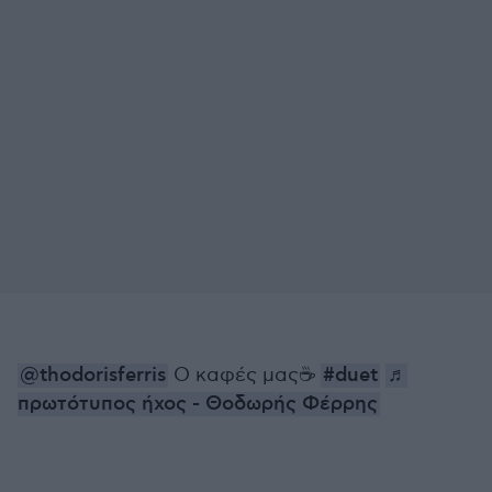
@thodorisferris
Ο καφές μας☕️
#duet
♬
πρωτότυπος ήχος - Θοδωρής Φέρρης