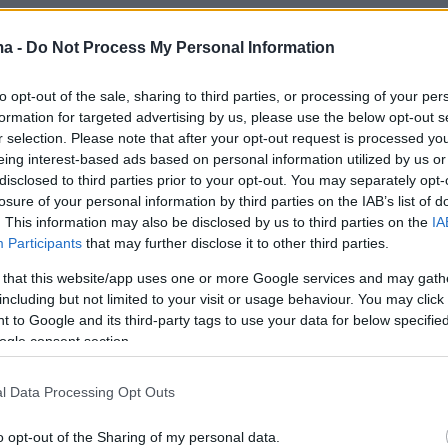
α τους νοσοκομειακούς ιατρούς, είτε βρίσκονται
ευσης, είτε είναι ειδικευμένοι»
, αναφέρει σε
ma -
Do Not Process My Personal Information
ου το Δίκτυο Νέων Ιατρών.
to opt-out of the sale, sharing to third parties, or processing of your per
formation for targeted advertising by us, please use the below opt-out s
r selection. Please note that after your opt-out request is processed y
ερισσότερα στο
ygeiamou.gr
eing interest-based ads based on personal information utilized by us or
disclosed to third parties prior to your opt-out. You may separately opt-
losure of your personal information by third parties on the IAB’s list of
protothema.gr στο Google News
το
και μάθετε πρώτοι
. This information may also be disclosed by us to third parties on the
IA
εις
Participants
that may further disclose it to other third parties.
 that this website/app uses one or more Google services and may gath
Ειδήσεις
 τελευταίες
από την Ελλάδα και τον Κόσμο, τη
including but not limited to your visit or usage behaviour. You may click 
Protothema.gr
μβαίνουν, στο
 to Google and its third-party tags to use your data for below specifi
ogle consent section.
l Data Processing Opt Outs
Ειδήσεις
Δημοφιλή
Σχολιασμέν
ΗΣΕΩΝ
o opt-out of the Sharing of my personal data.