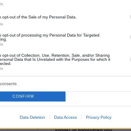
In
πριν 13 λεπτά
υζίνα που έγινε
Κοιλιακό λίπος: Πέντε τρόποι που
ένα μικρό
o opt-out of the Sale of my Personal Data.
το εξαφανίζουν
ταφύγιο
In
πριν 14 λεπτά
Το λάθος με το κλειδί του
to opt-out of processing my Personal Data for Targeted
σκύλοι που
ing.
αυτοκινήτου που κάνουν πολλοί
 να τρέχουν
In
στην παραλία
o opt-out of Collection, Use, Retention, Sale, and/or Sharing
πριν 16 λεπτά
ανεξετάζει τις
ersonal Data that Is Unrelated with the Purposes for which it
Κυριάκος Μητσοτάκης: Το πρώτο
lected.
όσληψης καθηγητών,
μου και το αγαπημένο μου
In
τηση καθηγητή που
αυτοκίνητο
για λογοκλοπή
consents
πριν 18 λεπτά
Τι έχουν πάθει οι εταιρείες και
παραλίες της
βάζουν ψεύτικες εξατμίσεις;
CONFIRM
πριν 22 λεπτά
Η Ευρυδίκη Βαλαβάνη
 ΗΠΑ ντυμένος
Data Deletion
Data Access
Privacy Policy
φωτογραφίζεται με τον Γρηγόρη
ωσε μέχρι θανάτου
Μόργκαν και τον γιο τους και
άνο, «έχω ένα δώρο
γράφει «η πραγματική μου