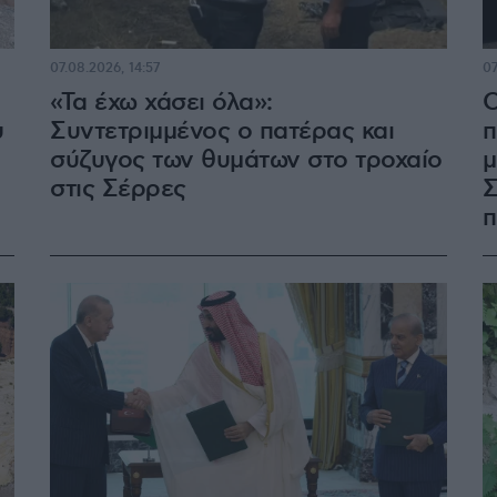
07.08.2026, 14:57
07
«Τα έχω χάσει όλα»:
Ο
υ
Συντετριμμένος ο πατέρας και
π
σύζυγος των θυμάτων στο τροχαίο
μ
στις Σέρρες
Σ
π