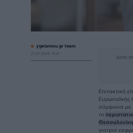
ygeiamou.gr team
23.01.2024, 14:21
Δείτε 
Επιτακτική ε
Ευρωπαϊκής Ο
σύμφωνα με 
το
περιστατι
Θεσσαλονίκ
γιατροί εκφρ