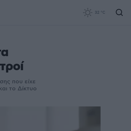
32
°C
τα
τροί
σης που είχε
και το Δίκτυο