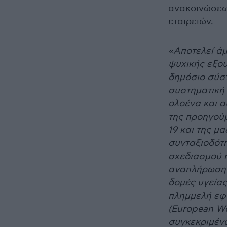
ανακοινώσεω
εταιρειών.
«Αποτελεί άμ
ψυχικής εξου
δημόσιο σύστ
συστηματική
ολοένα και α
της προηγούμ
19 και της μ
συνταξιοδότ
σχεδιασμού ή
αναπλήρωση 
δομές υγείας
πλημμελή εφ
(European Wo
συγκεκριμέν