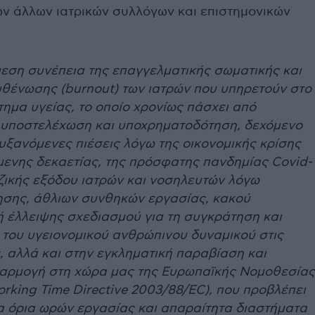
ν άλλων ιατρικών συλλόγων και επιστημονικών
εση συνέπεια της επαγγελματικής σωματικής και
θένωσης (burnout) των ιατρών που υπηρετούν στο
ημα υγείας, το οποίο χρονίως πάσχει από
 υποστελέχωση και υποχρηματοδότηση, δεχόμενο
υξανόμενες πιέσεις λόγω της οικονομικής κρίσης
ενης δεκαετίας, της πρόσφατης πανδημίας Covid-
αζικής εξόδου ιατρών και νοσηλευτών λόγω
ησης, άθλιων συνθηκών εργασίας, κακού
 έλλειψης σχεδιασμού για τη συγκράτηση και
του υγειονομικού ανθρώπινου δυναμικού στις
, αλλά και στην εγκληματική παραβίαση και
αρμογή στη χώρα μας της Ευρωπαϊκής Νομοθεσίας
rking Time Directive 2003/88/EC), που προβλέπει
α όρια ωρών εργασίας και απαραίτητα διαστήματα