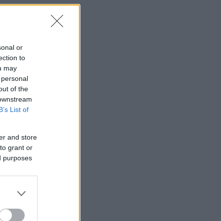
sonal or
ection to
ou may
 personal
out of the
 downstream
B’s List of
er and store
to grant or
ed purposes
α