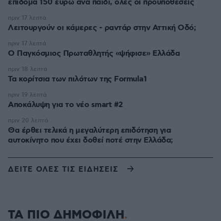
επίδομα 150 ευρώ ανά παιδί, όλες οι προϋποθέσεις
πριν 17 λεπτά
Λειτουργούν οι κάμερες - ραντάρ στην Αττική Οδό;
πριν 17 λεπτά
Ο Παγκόσμιος Πρωταθλητής «ψήφισε» Ελλάδα
πριν 18 λεπτά
Τα κορίτσια των πιλότων της Formula1
πριν 19 λεπτά
Αποκάλυψη για το νέο smart #2
πριν 20 λεπτά
Θα έρθει τελικά η μεγαλύτερη επιδότηση για
αυτοκίνητο που έχει δοθεί ποτέ στην Ελλάδα;
ΔΕΙΤΕ ΟΛΕΣ ΤΙΣ ΕΙΔΗΣΕΙΣ
ΤΑ ΠΙΟ ΔΗΜΟΦΙΛΗ