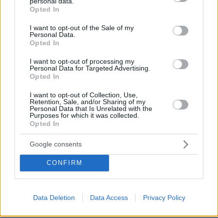
personal data.
grant or deny consent to Google and its third-party tags to
Opted In
use your data for below specified purposes in below Google
consent section.
I want to opt-out of the Sale of my
Personal Data.
Opted In
I want to opt-out of processing my
Personal Data for Targeted Advertising.
Opted In
πριν μία ώρα
Φωτιά στον Κουβαρά Αττικής: Μήνυμα από το 112
I want to opt-out of Collection, Use,
Retention, Sale, and/or Sharing of my
για εκκένωση του Αγίου Στυλιανού, ενισχύθηκαν
Personal Data that Is Unrelated with the
οι πυροσβεστικές δυνάμεις
Purposes for which it was collected.
Opted In
Χάος στη Μέση Ανατολή 5 μήνες από
Google consents
την έναρξη του πολέμου: Το
στριμωγμένο Ιράν ανεβάζει τον...
CONFIRM
λογαριασμό, οι ΗΠΑ χάνουν τον
έλεγχο της επόμενης ημέρας
5
10.08.2026, 07:24
Data Deletion
Data Access
Privacy Policy