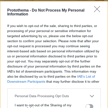
Protothema -
Do Not Process My Personal
Information
10.08.2026, 07:31
If you wish to opt-out of the sale, sharing to third parties, or
Η 29χρονη με το χιτζάμπ που έκανε τη Zendaya να
processing of your personal or sensitive information for
μείνει με το στόμα ανοιχτό στο κόκκινο χαλί
targeted advertising by us, please use the below opt-out
section to confirm your selection. Please note that after your
opt-out request is processed you may continue seeing
interest-based ads based on personal information utilized by
us or personal information disclosed to third parties prior to
your opt-out. You may separately opt-out of the further
disclosure of your personal information by third parties on the
IAB’s list of downstream participants. This information may
also be disclosed by us to third parties on the
IAB’s List of
Downstream Participants
that may further disclose it to other
third parties.
Please note that this website/app uses one or more Google
Personal Data Processing Opt Outs
services and may gather and store information including but
not limited to your visit or usage behaviour. You may click to
I want to opt-out of the Sharing of my