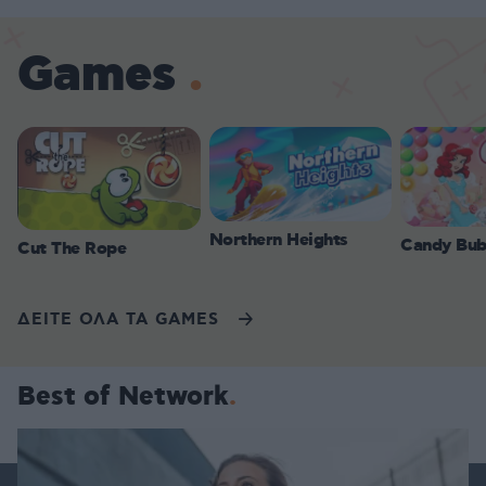
Games
Northern Heights
Candy Bub
Cut The Rope
ΔΕΙΤΕ ΟΛΑ ΤΑ GAMES
Best of Network