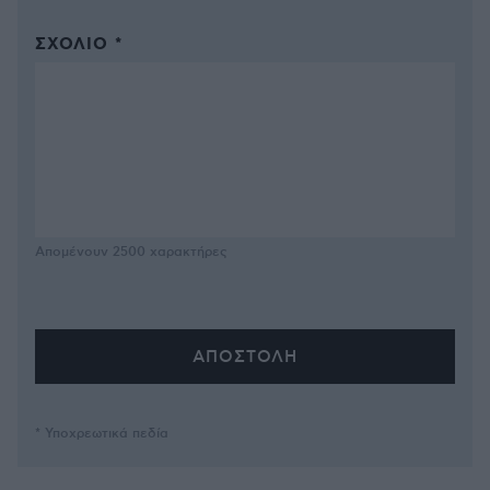
ΣΧΌΛΙΟ *
Απομένουν
2500
χαρακτήρες
* Υποχρεωτικά πεδία