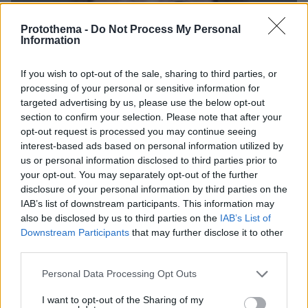
Protothema -
Do Not Process My Personal
Information
If you wish to opt-out of the sale, sharing to third parties, or
processing of your personal or sensitive information for
targeted advertising by us, please use the below opt-out
section to confirm your selection. Please note that after your
opt-out request is processed you may continue seeing
interest-based ads based on personal information utilized by
us or personal information disclosed to third parties prior to
your opt-out. You may separately opt-out of the further
disclosure of your personal information by third parties on the
IAB’s list of downstream participants. This information may
14
13.04.2026, 07:46
also be disclosed by us to third parties on the
IAB’s List of
Είδαν καθηγήτρια στο Τέξας να φιλάει 16χρονο και
Downstream Participants
that may further disclose it to other
εκείνη αποκάλυψε ότι έκανε σεξ με τον ανήλικο και
third parties.
έναν φίλο του
Η 25χρονη Σέλμπι Λασόμπ αποκάλυψε ότι ήταν
Please note that this website/app uses one or more Google
Personal Data Processing Opt Outs
services and may gather and store information including but
οικογενειακή φίλη με έναν από τους δύο ανήλικους
not limited to your visit or usage behaviour. You may click to
I want to opt-out of the Sharing of my