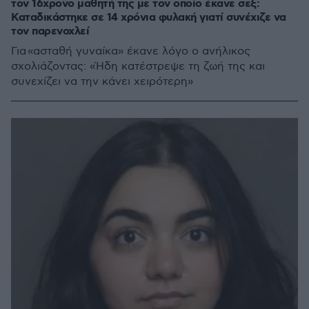
τον 16χρονο μαθητή της με τον οποίο έκανε σεξ:
Καταδικάστηκε σε 14 χρόνια φυλακή γιατί συνέχιζε να
τον παρενοχλεί
Για «ασταθή γυναίκα» έκανε λόγο ο ανήλικος
σχολιάζοντας: «Ήδη κατέστρεψε τη ζωή της και
συνεχίζει να την κάνει χειρότερη»