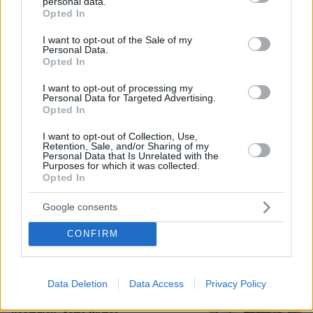
personal data.
grant or deny consent to Google and its third-party tags to
Opted In
Το μεγάλο παζάρι με τους
use your data for below specified purposes in below Google
ανεξάρτητους: Με ποια κόμματα
consent section.
I want to opt-out of the Sale of my
φλερτάρουν οι βουλευτές που δεν
Personal Data.
έχουν στέγη
Opted In
17
06.08.2026, 09:55
I want to opt-out of processing my
Personal Data for Targeted Advertising.
Opted In
I want to opt-out of Collection, Use,
Γιατί έβαλαν στο μάτι τα κοράλλια της
Retention, Sale, and/or Sharing of my
Μεσογείου: Το μπλόκο στη Σκόπελο, τα
Personal Data that Is Unrelated with the
Purposes for which it was collected.
κοσμήματα εκατομμυρίων και η
Opted In
καταστροφή του «κόκκινου χρυσού»
12
06.08.2026, 07:25
Google consents
CONFIRM
Εν ψυχρώ δολοφονία ζευγαριού σε
μπαρ στην Κολομβία: Η γυναίκα
Data Deletion
Data Access
Privacy Policy
προσπάθησε να προστατεύσει τον
άνδρα της, ήταν γονείς 6χρονου