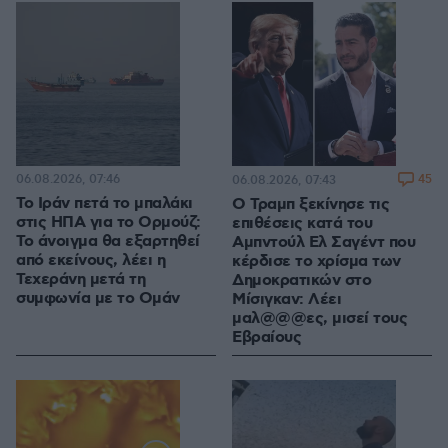
06.08.2026, 07:46
45
06.08.2026, 07:43
Το Ιράν πετά το μπαλάκι
O Τραμπ ξεκίνησε τις
στις ΗΠΑ για το Ορμούζ:
επιθέσεις κατά του
Το άνοιγμα θα εξαρτηθεί
Αμπντούλ Ελ Σαγέντ που
από εκείνους, λέει η
κέρδισε το χρίσμα των
Τεχεράνη μετά τη
Δημοκρατικών στο
συμφωνία με το Ομάν
Μίσιγκαν: Λέει
μαλ@@@ες, μισεί τους
Εβραίους