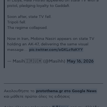
In Libya, Hala Misrati appeared on state TV with a
pistol, pledging loyalty to Gaddafi.
Soon after, state TV fell.
Tripoli fell.
The regime collapsed.
Now in Iran, Mobina Nasiri appears on state TV
holding an AK-47, delivering the same visual
pic.twitter.com/oGKLc9zKYY
message:…
— Masih🇮🇷🇺🇲 (@Masihh)
May 16, 2026
protothema.gr στο Google News
Ακολουθήστε το
και μάθετε πρώτοι όλες τις ειδήσεις