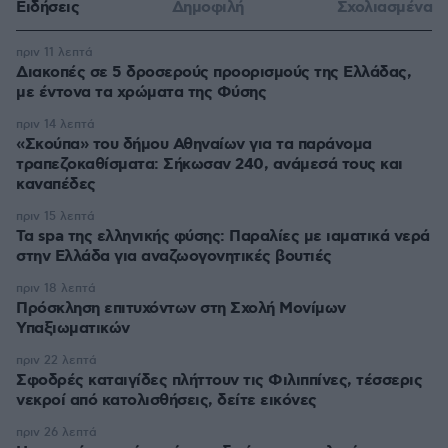
Ειδήσεις
Δημοφιλή
Σχολιασμένα
πριν 11 λεπτά
Διακοπές σε 5 δροσερούς προορισμούς της Ελλάδας,
με έντονα τα χρώματα της Φύσης
πριν 14 λεπτά
«Σκούπα» του δήμου Αθηναίων για τα παράνομα
τραπεζοκαθίσματα: Σήκωσαν 240, ανάμεσά τους και
καναπέδες
πριν 15 λεπτά
Τα spa της ελληνικής φύσης: Παραλίες με ιαματικά νερά
στην Ελλάδα για αναζωογονητικές βουτιές
πριν 18 λεπτά
Πρόσκληση επιτυχόντων στη Σχολή Μονίμων
Υπαξιωματικών
πριν 22 λεπτά
Σφοδρές καταιγίδες πλήττουν τις Φιλιππίνες, τέσσερις
νεκροί από κατολισθήσεις, δείτε εικόνες
πριν 26 λεπτά