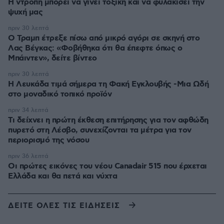
Η ντροπή μπορεί να γίνει τοξική και να φυλακίσει την
ψυχή μας
πριν 30 λεπτά
Ο Τραμπ έτρεξε πίσω από μικρό αγόρι σε σκηνή στο
Λας Βέγκας: «Φοβήθηκα ότι θα έπεφτε όπως ο
Μπάιντεν», δείτε βίντεο
πριν 30 λεπτά
Η Λευκάδα τιμά σήμερα τη Φακή Εγκλουβής -Μια Ωδή
στο μοναδικό τοπικό προϊόν
πριν 34 λεπτά
Τι δείχνει η πρώτη έκθεση επιτήρησης για τον αφθώδη
πυρετό στη Λέσβο, συνεχίζονται τα μέτρα για τον
περιορισμό της νόσου
πριν 36 λεπτά
Οι πρώτες εικόνες του νέου Canadair 515 που έρχεται
Ελλάδα και θα πετά και νύχτα
ΔΕΙΤΕ ΟΛΕΣ ΤΙΣ ΕΙΔΗΣΕΙΣ