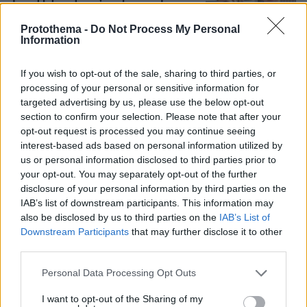
για το φορτηγάκι της
Protothema -
Do Not Process My Personal
15
06.08.2026, 09:29
Information
If you wish to opt-out of the sale, sharing to third parties, or
processing of your personal or sensitive information for
Νεαρή γυναίκα με ακατέργαστη
ομορφιά από την Αιθιοπία έγινε viral,
targeted advertising by us, please use the below opt-out
δείτε την εντυπωσιακή μεταμόρφωσή
section to confirm your selection. Please note that after your
της από μακιγιέρ
opt-out request is processed you may continue seeing
interest-based ads based on personal information utilized by
50
06.08.2026, 09:18
us or personal information disclosed to third parties prior to
your opt-out. You may separately opt-out of the further
disclosure of your personal information by third parties on the
IAB’s list of downstream participants. This information may
Η εξομολόγηση της συζύγου του
also be disclosed by us to third parties on the
IAB’s List of
Κώστα Σόμμερ: Ανησυχώ μήπως
Downstream Participants
that may further disclose it to other
ξεχάσει πόσο πολύ τον χρειαζόμαστε
third parties.
και πόσο τον αγαπάμε
28
05.08.2026, 20:15
Please note that this website/app uses one or more Google
Personal Data Processing Opt Outs
services and may gather and store information including but
not limited to your visit or usage behaviour. You may click to
I want to opt-out of the Sharing of my