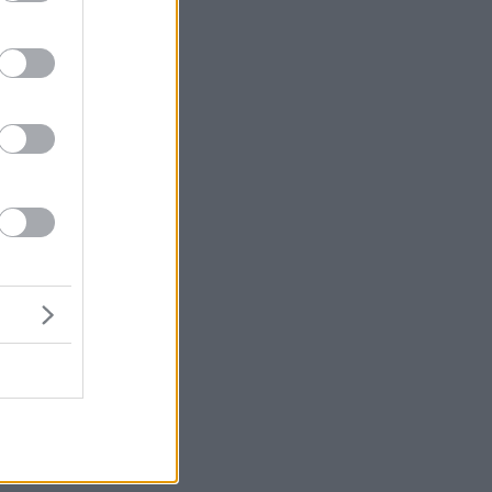
μή
ένα
χρι
ύ
,