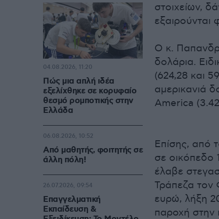
στοιχείων, δ
εξαιρούνται 
Ο κ. Παπανδρ
δολάρια. Ειδ
04.08.2026, 11:20
(624,28 και 5
Πώς μια απλή ιδέα
αμερικανιά δ
εξελίχθηκε σε κορυφαίο
θεσμό ρομποτικής στην
America (3.42
Ελλάδα
06.08.2026, 10:52
Επίσης, από 
Από μαθητής, φοιτητής σε
σε οικόπεδο 1
άλλη πόλη!
έλαβε στεγασ
Τράπεζα τον 
26.07.2026, 09:54
ευρώ, λήξη 2
Επαγγελματική
Εκπαίδευση &
παροχή στην 