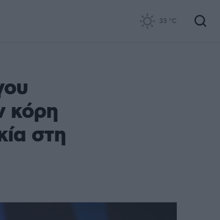
33
°C
γου
ν κόρη
κία στη