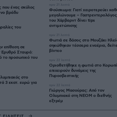
πριν 21 λεπτά
ς που ένας σκύλος
Φούσκωμα: Γιατί χειροτερεύει κα
όνο βράδυ
μεγαλώνουμε – Γαστρεντερολόγος
του Χάρβαρντ δίνει tips
αντιμετώπισης
ραλίες του
πριν 21 λεπτά
Φωτιά σε δάσος στο Μουζάκι Ηλεί
σηκώθηκαν τέσσερα εναέρια, δείτ
ην επίθεση σε
βίντεο
ν Ερυθρό Σταυρό:
ό το προσωπικό του
πριν 22 λεπτά
Οριοθετήθηκε η φωτιά στο Κορωπί
επιχειρούν δυνάμεις της
Πυροσβεστικής
Ολυμπιακός στο
τά 3 εκατ. ευρώ για
πριν 22 λεπτά
Γιώργος Μασούρας: Από τον
Ολυμπιακό στη ΝΕΟΜ ο διεθνής
εξτρέμ
Σ ΕΙΔΗΣΕΙΣ