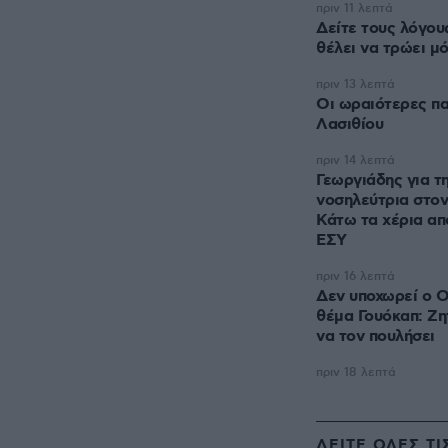
πριν 11 λεπτά
Δείτε τους λόγου
θέλει να τρώει μ
πριν 13 λεπτά
Οι ωραιότερες πα
Λασιθίου
πριν 14 λεπτά
Γεωργιάδης για τ
νοσηλεύτρια στο
Κάτω τα χέρια απ
ΕΣΥ
πριν 16 λεπτά
Δεν υποχωρεί ο 
θέμα Γουόκαπ: Ζη
να τον πουλήσει
πριν 18 λεπτά
ΔΕΙΤΕ ΟΛΕΣ ΤΙ