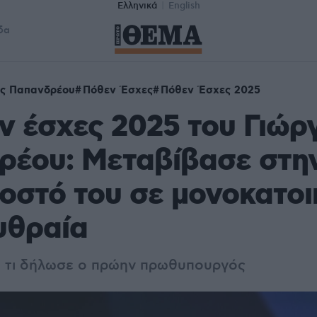
Ελληνικά
English
δα
ος Παπανδρέου
Πόθεν Έσχες
Πόθεν Έσχες 2025
ν έσχες 2025 του Γιώρ
ρέου: Μεταβίβασε στη
οστό του σε μονοκατοι
υθραία
ά τι δήλωσε ο πρώην πρωθυπουργός