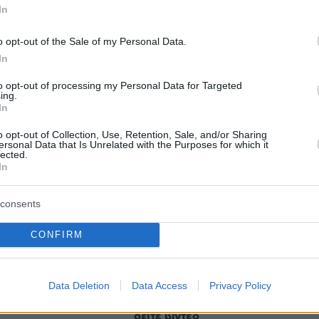
In
o opt-out of the Sale of my Personal Data.
In
protothema.gr στο Google News
ο
και μάθετε πρώτοι όλες
to opt-out of processing my Personal Data for Targeted
ing.
In
Ειδήσεις
ελευταίες
από την Ελλάδα και τον Κόσμο, τη στιγ
o opt-out of Collection, Use, Retention, Sale, and/or Sharing
Protothema.gr
 στο
ersonal Data that Is Unrelated with the Purposes for which it
lected.
In
consents
Ειδήσεις
Δημοφιλή
Σχολιασμ
ΣΕΩΝ
CONFIRM
Ανανέωσε ο Πήλιος με την ΑΕΚ μέ
ε ότι τα μαλλιά
Data Deletion
Data Access
Privacy Policy
το 2030: «Σε αμφισβήτησαν και εσ
αραιώνουν
απάντησες», του είπε ο Ηλιόπουλος
δείτε βίντεο