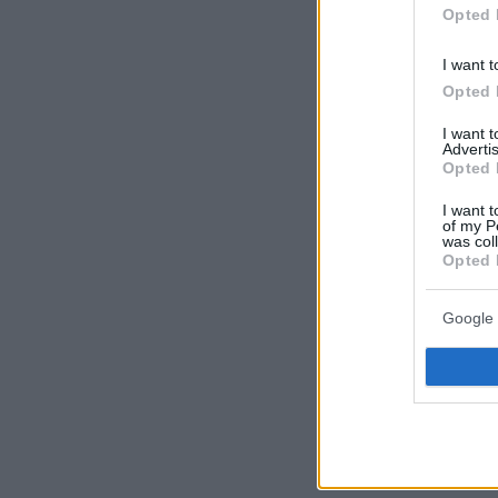
Opted 
I want t
Opted 
Ακολουθήστε τ
I want 
τις ειδήσεις
Advertis
Opted 
Δείτε όλες τις τ
I want t
που συμβαίνουν,
of my P
was col
Opted 
Google 
ΡΟΗ ΕΙΔΗ
πριν 11 λεπτά
Πώς θα καταλάβετ
σας αρχίζουν να 