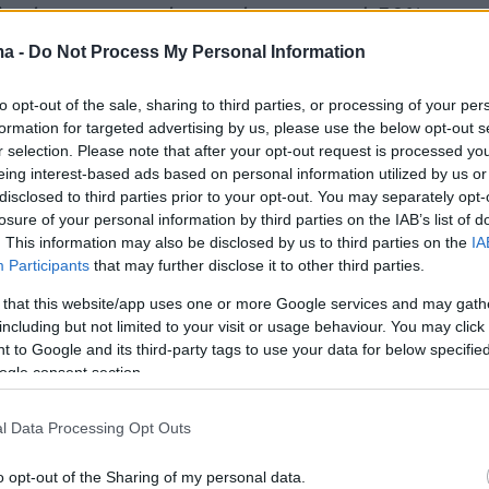
ραία , στην οποία κατείχε ποσοστό 50%.
ma -
Do Not Process My Personal Information
έου δεν δηλώνει οχήματα, ενώ το ΙΧ 1.985 κ.εκ
σε από το 1996 παραδόθηκε σε εταιρεία για
to opt-out of the sale, sharing to third parties, or processing of your per
formation for targeted advertising by us, please use the below opt-out s
r selection. Please note that after your opt-out request is processed y
eing interest-based ads based on personal information utilized by us or
το 100% της εταιρείας ORA Consulting
disclosed to third parties prior to your opt-out. You may separately opt-
losure of your personal information by third parties on the IAB’s list of
ΙΚΕ που συστάθηκε το 2023. Εκτός από το
. This information may also be disclosed by us to third parties on the
IA
ιαθέτει μία πιστωτική κάρτα της Εθνικής
Participants
that may further disclose it to other third parties.
μηδενικό ουσιαστικά υπόλοιπο.
 that this website/app uses one or more Google services and may gath
including but not limited to your visit or usage behaviour. You may click 
 to Google and its third-party tags to use your data for below specifi
ogle consent section.
l Data Processing Opt Outs
o opt-out of the Sharing of my personal data.