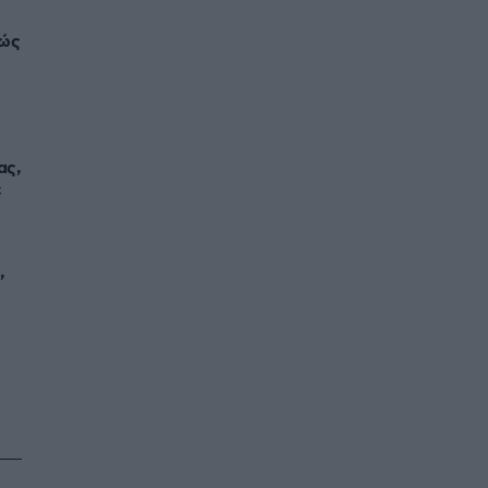
θώς
ας,
ε
,