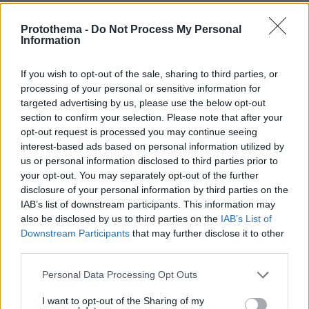
Ντένβερ. Καμία σχέση με Ελλάδα. Τι γράφεις?
Μπορείς να διαβάσεις πριν αρχίσεις να γράφεις;
Protothema -
Do Not Process My Personal
Information
ΑΠΑΝΤΗΣΗ
If you wish to opt-out of the sale, sharing to third parties, or
Σκέψου Λίγο
processing of your personal or sensitive information for
09.05.2026, 14:01
targeted advertising by us, please use the below opt-out
Πας καθόλου καλά ανθρωπε μου; Την ώρα της
section to confirm your selection. Please note that after your
απογείωσης, τι θα δουν οι πιλότοι; Με 140
opt-out request is processed you may continue seeing
κόμβους μπορούν να δουν ή να φρενάρουν; Ο
interest-based ads based on personal information utilized by
us or personal information disclosed to third parties prior to
πύργος ελέγχου μπορεί να δει έναν άνθρωπο
your opt-out. You may separately opt-out of the further
στην πίστα, ειδικά στο Ντένβερ που είναι το
disclosure of your personal information by third parties on the
μεργαλύτερο σε έκταση αεροδρόμιο στην Βόρεια
IAB’s list of downstream participants. This information may
Αμερική; Φταίει καθαρά ο άνθρωπος. Τι δουλειά
also be disclosed by us to third parties on the
IAB’s List of
είχε βραδιάτικα στον διάδρομο
Downstream Participants
that may further disclose it to other
ΑΠΑΝΤΗΣΗ
third parties.
Please note that this website/app uses one or more Google
Personal Data Processing Opt Outs
ηρεμησε
services and may gather and store information including but
09.05.2026, 13:47
not limited to your visit or usage behaviour. You may click to
I want to opt-out of the Sharing of my