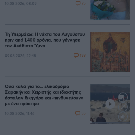
75
10.08.2026, 08:09
Τη Υπερμάχω: Η νύχτα του Αυγούστου
πριν από 1.400 χρόνια, που γέννησε
τον Ακάθιστο Ύμνο
139
09.08.2026, 22:48
Όλα καλά για το... ελικοδρόμιο
Σαρακήνικο: Χειριστής και ιδιοκτήτης
έστειλαν δικηγόρο και «κινδυνεύουν»
με ένα πρόστιμο
55
10.08.2026, 11:46
Loaded
:
100.00%