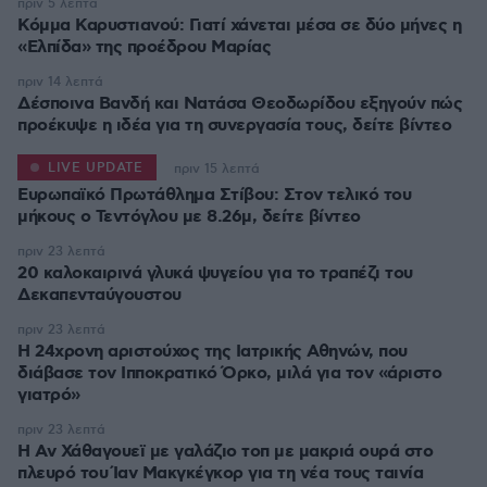
πριν 5 λεπτά
Κόμμα Καρυστιανού: Γιατί χάνεται μέσα σε δύο μήνες η
«Ελπίδα» της προέδρου Μαρίας
πριν 14 λεπτά
Δέσποινα Βανδή και Νατάσα Θεοδωρίδου εξηγούν πώς
προέκυψε η ιδέα για τη συνεργασία τους, δείτε βίντεο
LIVE UPDATE
πριν 15 λεπτά
Ευρωπαϊκό Πρωτάθλημα Στίβου: Στον τελικό του
μήκους ο Τεντόγλου με 8.26μ, δείτε βίντεο
πριν 23 λεπτά
20 καλοκαιρινά γλυκά ψυγείου για το τραπέζι του
Δεκαπενταύγουστου
πριν 23 λεπτά
Η 24χρονη αριστούχος της Ιατρικής Αθηνών, που
διάβασε τον Ιπποκρατικό Όρκο, μιλά για τον «άριστο
γιατρό»
πριν 23 λεπτά
Η Αν Χάθαγουεϊ με γαλάζιο τοπ με μακριά ουρά στο
πλευρό του Ίαν Μακγκέγκορ για τη νέα τους ταινία