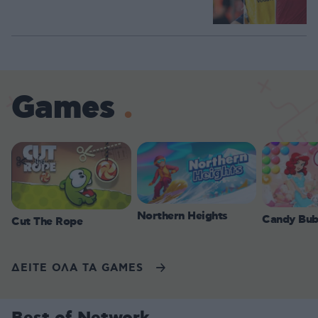
Games
Northern Heights
Candy Bub
Cut The Rope
ΔΕΙΤΕ ΟΛΑ ΤΑ GAMES