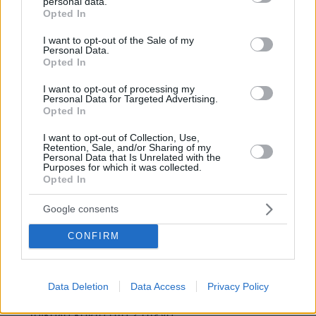
personal data.
εχω δουλεψει σε αεροδρομιο στο εξωτερικο, ειναι
grant or deny consent to Google and its third-party tags to
Opted In
αδυνατο να εχεις αστυνομικους και σεκιουριταδες
use your data for below specified purposes in below Google
καθε δεκα μετρα, πως βρεθηκε εκει? μαλλον εκει
consent section.
I want to opt-out of the Sale of my
Personal Data.
δουλευε
Opted In
ΑΠΑΝΤΗΣΗ
I want to opt-out of processing my
Personal Data for Targeted Advertising.
Opted In
@Μπανανία
09.05.2026, 15:12
I want to opt-out of Collection, Use,
Τιμωρείσαι με αφαίρεση πληκτρολογίου για 1
Retention, Sale, and/or Sharing of my
Personal Data that Is Unrelated with the
χρόνο! Σε ένα χρόνο θα σε επανεξετάσουμε για
Purposes for which it was collected.
το αν θα σου δώσουμε το δικαίωμα να γράφεις
Opted In
σχόλια. Μέχρι τότε μάθε πρώτον να διαβάζεις την
είδηση που σχολιάζεις και δεύτερον γεωγραφία.
Google consents
ΑΠΑΝΤΗΣΗ
CONFIRM
Μετανάστης Στο Κατάρ
09.05.2026, 19:45
Data Deletion
Data Access
Privacy Policy
Oλοι ξέρουν ότι το Ντένβερ είναι εξω απο τα
Τρίκαλα κοντά στα 2 στενά.