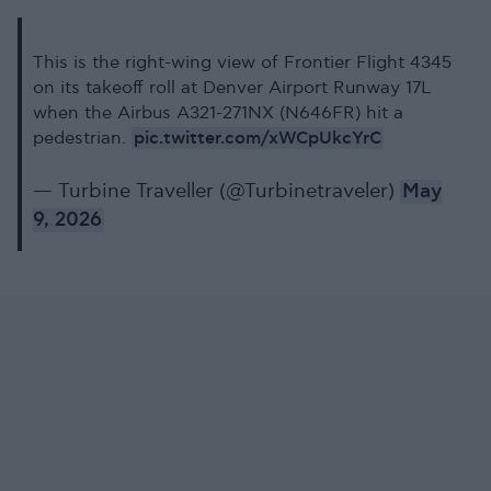
This is the right-wing view of Frontier Flight 4345
on its takeoff roll at Denver Airport Runway 17L
when the Airbus A321-271NX (N646FR) hit a
pic.twitter.com/xWCpUkcYrC
pedestrian.
— Turbine Traveller (@Turbinetraveler)
May
9, 2026