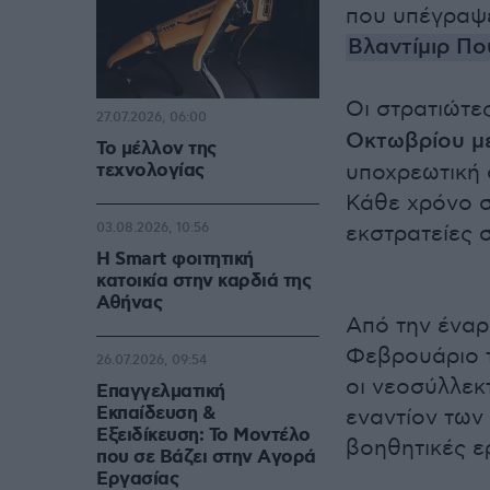
που υπέγραψ
Βλαντίμιρ Πο
Οι στρατιώτε
27.07.2026, 06:00
Οκτωβρίου μέ
Το μέλλον της
τεχνολογίας
υποχρεωτική σ
Κάθε χρόνο σ
03.08.2026, 10:56
εκστρατείες 
Η Smart φοιτητική
κατοικία στην καρδιά της
Αθήνας
Από την έναρ
Φεβρουάριο τ
26.07.2026, 09:54
οι νεοσύλλεκ
Επαγγελματική
Εκπαίδευση &
εναντίον των
Εξειδίκευση: Το Mοντέλο
βοηθητικές ε
που σε Bάζει στην Aγορά
Eργασίας