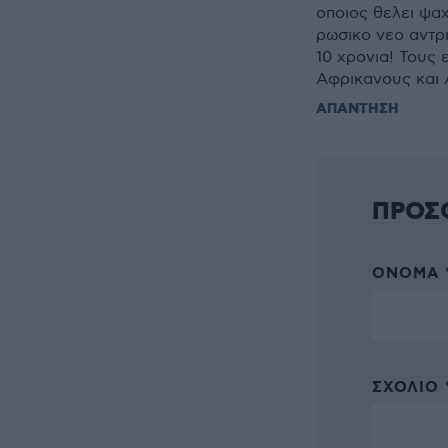
οποιος θελει ψαχ
ρωσικο νεο αντρ
10 χρονια! Τους 
Αφρικανους και Α
ΑΠΑΝΤΗΣΗ
ΠΡΟΣ
ΌΝΟΜΑ 
ΣΧΌΛΙΟ 