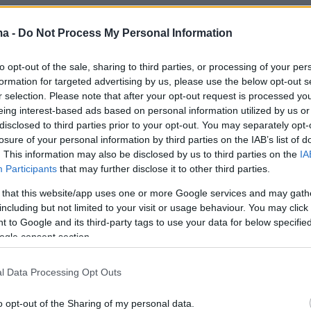
τρατεία είχε ως στόχο τη στρατολόγηση 160.0
υτή του φθινοπώρου 133.000.
ma -
Do Not Process My Personal Information
to opt-out of the sale, sharing to third parties, or processing of your per
σύλλεκτοι
δεν έχουν σχέση με τους
formation for targeted advertising by us, please use the below opt-out s
υς από 300.000 εφέδρους που στάλθηκαν να
r selection. Please note that after your opt-out request is processed y
στην Ουκρανία
από το φθινόπωρο του 2022 κα
eing interest-based ads based on personal information utilized by us or
disclosed to third parties prior to your opt-out. You may separately opt-
αν ήδη υπηρετήσει τη στρατιωτική θητεία τους
losure of your personal information by third parties on the IAB’s list of
στρατό.
. This information may also be disclosed by us to third parties on the
IA
Participants
that may further disclose it to other third parties.
 that this website/app uses one or more Google services and may gath
εοσύλλεκτων στο μέτωπο είναι
ιδιαίτερα
including but not limited to your visit or usage behaviour. You may click 
 to Google and its third-party tags to use your data for below specifi
μα στη Ρωσία
, ιδίως μετά τον πρώτο πόλεμο τ
ogle consent section.
1994-1996), όπου νέοι άνδρες που υπηρετούσα
υς στάλθηκαν να πολεμήσουν και
l Data Processing Opt Outs
αν ή σκοτώθηκαν στις μάχες, προκαλώντας
o opt-out of the Sharing of my personal data.
στο εσωτερικό της χώρας. Ωστόσο, στο πλαίσι