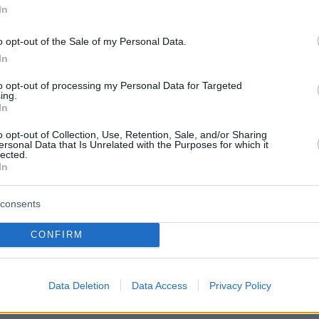
In
στην Ουκρανία, έχουν αναφερθεί κατ’
εριπτώσεις νεοσύλλεκτων που βρέθηκαν στο
o opt-out of the Sale of my Personal Data.
ης.
In
to opt-out of processing my Personal Data for Targeted
 του 2024 το Κίεβο ανέφερε ότι αιχμαλώτισε
ing.
In
ς, όταν εξαπέλυσε αιφνιδιαστική επίθεση στη
χή του Κουρσκ, που συνορεύει με την Ουκρανί
o opt-out of Collection, Use, Retention, Sale, and/or Sharing
ersonal Data that Is Unrelated with the Purposes for which it
σία ενέκρινε νέο νόμο που διευρύνει τα
lected.
In
 στρατολόγησης, από τα 27 στα 30 έτη.
consents
ερα:
CONFIRM
ιο Κεφαλογιάννη – Μάτσας για την επιμέλεια
τους: Δεν αντάλλαξαν ούτε βλέμμα, τι
Data Deletion
Data Access
Privacy Policy
 αδέρφια τους