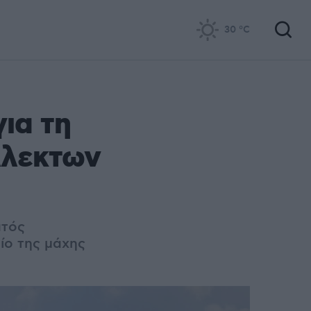
30
°C
ια τη
λλεκτων
ατός
ίο της μάχης