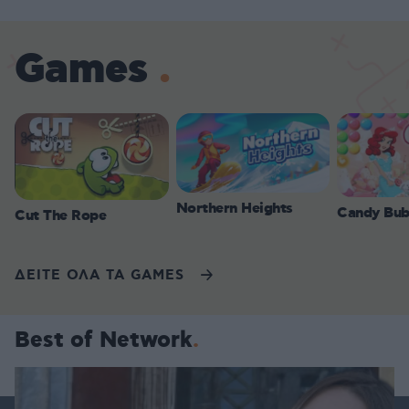
Games
Northern Heights
Candy Bub
Cut The Rope
ΔΕΙΤΕ ΟΛΑ ΤΑ GAMES
Best of Network