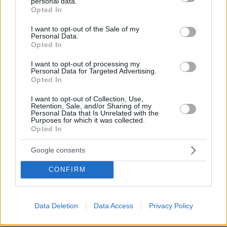
personal data.
grant or deny consent to Google and its third-party tags to
Ακάλυπτος
Opted In
use your data for below specified purposes in below Google
11.08.2025, 20:07
consent section.
I want to opt-out of the Sale of my
Και αν η Αλάσκα είναι "καμουφλάζ" και παραπλάνηση
Personal Data.
των ΜΜΕ και στην πραγματικότητα συναντηθούν
Opted In
κάπου αλλού (γιατί όχι και Ρωσία) λόγω και του
I want to opt-out of processing my
εντάλματος Πούτιν;
Personal Data for Targeted Advertising.
Opted In
ΑΠΑΝΤΗΣΗ
I want to opt-out of Collection, Use,
Retention, Sale, and/or Sharing of my
Personal Data that Is Unrelated with the
Purposes for which it was collected.
Opted In
.....
11.08.2025, 20:00
Google consents
Ξεχνάει τι έχει πει λίγες μέρες νωρίτερα. Ή από τα
πολλά ψέματα ή σύμπτωμα γεροντικής άνοιας. Να το
CONFIRM
κοιτάξει γιατί πλήττεται η αξιοπιστία του 😂
ΑΠΑΝΤΗΣΗ
Data Deletion
Data Access
Privacy Policy
ΣΠΥΡΟΣ