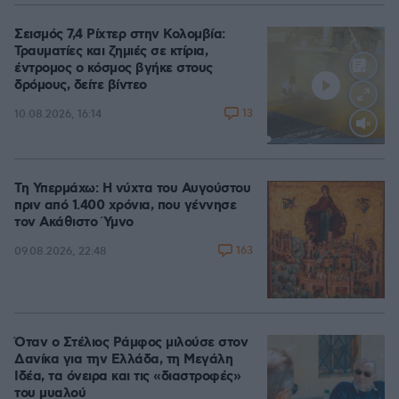
Σεισμός 7,4 Ρίχτερ στην Κολομβία:
Τραυματίες και ζημιές σε κτίρια,
έντρομος ο κόσμος βγήκε στους
δρόμους, δείτε βίντεο
13
10.08.2026, 16:14
Loaded
:
100.00%
Τη Υπερμάχω: Η νύχτα του Αυγούστου
πριν από 1.400 χρόνια, που γέννησε
τον Ακάθιστο Ύμνο
163
09.08.2026, 22:48
Όταν ο Στέλιος Ράμφος μιλούσε στον
Δανίκα για την Ελλάδα, τη Μεγάλη
Ιδέα, τα όνειρα και τις «διαστροφές»
του μυαλού