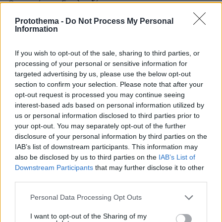
Ουκρανία και Γροιλανδία.
ΑΠΑΝΤΗΣΗ
Protothema -
Do Not Process My Personal
Information
Αντώνης
If you wish to opt-out of the sale, sharing to third parties, or
11.08.2025, 20:52
processing of your personal or sensitive information for
Αφορμή θέλατε πανέξυπνοι !!!! άσχετοι στην Ελλάδα
targeted advertising by us, please use the below opt-out
που έχετε άποψη για τον Τραμπ.Εδω δεν άκουσα
section to confirm your selection. Please note that after your
κανέναν να το πει <γκαφα>Αυτο είναι κάτι που
opt-out request is processed you may continue seeing
μπορεί να συμβεί στον καθένα .Νεα Υόρκη
interest-based ads based on personal information utilized by
us or personal information disclosed to third parties prior to
ΑΠΑΝΤΗΣΗ
your opt-out. You may separately opt-out of the further
disclosure of your personal information by third parties on the
Φυσικομαθηματικός
IAB’s list of downstream participants. This information may
11.08.2025, 20:23
also be disclosed by us to third parties on the
IAB’s List of
Αυτά είναι τα πρώτα συμπτώματα της άννοιας.
Downstream Participants
that may further disclose it to other
Ακολουθεί ραγδαια επιδείνωση. Σε 6 μήνες θα είναι
third parties.
σαν τον Μπρους Γουίλις.
Please note that this website/app uses one or more Google
Personal Data Processing Opt Outs
ΑΠΑΝΤΗΣΗ
services and may gather and store information including but
not limited to your visit or usage behaviour. You may click to
I want to opt-out of the Sharing of my