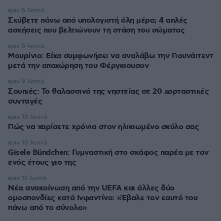
πριν 5 λεπτά
Σκύβετε πάνω από υπολογιστή όλη μέρα; 4 απλές
ασκήσεις που βελτιώνουν τη στάση του σώματος
πριν 5 λεπτά
Μουρίνιο: Είχα συμφωνήσει να αναλάβω την Γιουνάιτεντ
μετά την αποχώρηση του Φέργκιουσον
πριν 9 λεπτά
Σουπιές: Το θαλασσινό της νηστείας σε 20 χορταστικές
συνταγές
πριν 10 λεπτά
Πώς να χαρίσετε χρόνια στον ηλικιωμένο σκύλο σας
πριν 10 λεπτά
Gisele Bündchen: Γυμναστική στο σκάφος παρέα με τον
ενός έτους γιο της
πριν 12 λεπτά
Νέα ανακοίνωση από την UEFA και άλλες δύο
ομοσπονδίες κατά Ινφαντίνο: «Έβαλε τον εαυτό του
πάνω από το σύνολο»