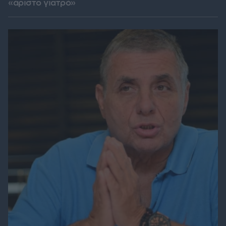
«άριστο γιατρό»