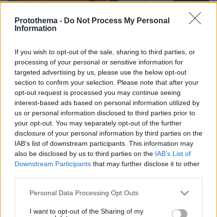
08.08.2026, 18:48
Protothema -
Do Not Process My Personal
Εγκαταλείπει το κόμμα Καρυστιανού και ο
Information
επιχειρηματίας Νίκος Μπρουτζάκης: Καταγγέλλει
κλειστή κάστα, «λένε προδότες και πληρωμένους
If you wish to opt-out of the sale, sharing to third parties, or
όσους αποχωρούν»
processing of your personal or sensitive information for
targeted advertising by us, please use the below opt-out
Σοβαρό τροχαίο από αναστροφή ΙΧ
section to confirm your selection. Please note that after your
στην Αθηνών-Σουνίου: Συγκρούστηκε
opt-out request is processed you may continue seeing
με μηχανή της ΔΙΑΣ, δύο αστυνομικοί
interest-based ads based on personal information utilized by
τραυματίες, βίντεο
us or personal information disclosed to third parties prior to
your opt-out. You may separately opt-out of the further
97
08.08.2026, 23:07
disclosure of your personal information by third parties on the
IAB’s list of downstream participants. This information may
also be disclosed by us to third parties on the
IAB’s List of
Downstream Participants
that may further disclose it to other
Για ανθρωποκτονία από αμέλεια
third parties.
κατηγορούνται οι γονείς του 4χρονου
και ο ιδιοκτήτης του beach bar στην
Please note that this website/app uses one or more Google
Personal Data Processing Opt Outs
Πάρο: Πώς έγινε η τραγωδία
services and may gather and store information including but
81
08.08.2026, 21:22
not limited to your visit or usage behaviour. You may click to
I want to opt-out of the Sharing of my