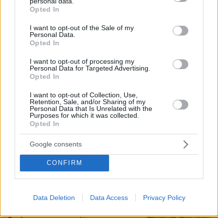
personal data.
grant or deny consent to Google and its third-party tags to
Opted In
use your data for below specified purposes in below Google
consent section.
I want to opt-out of the Sale of my
Οι «Πράσινες Μπότες»: 30 χρόνια
Personal Data.
μετά, το Έβερεστ μπορεί να δώσει
Opted In
πίσω έναν από τους νεκρούς του
I want to opt-out of processing my
13
08.08.2026, 21:49
Personal Data for Targeted Advertising.
Opted In
I want to opt-out of Collection, Use,
Retention, Sale, and/or Sharing of my
Personal Data that Is Unrelated with the
Purposes for which it was collected.
Τραγωδία στην Πάρο: Πνίγηκε
Opted In
4χρονος σε πισίνα beach bar, βούτηξε
ο μπάρμαν για να τον σώσει
Google consents
100
08.08.2026, 19:36
CONFIRM
Data Deletion
Data Access
Privacy Policy
Συνδικαλιστής ψαράς που αποχώρησε
από την Ελπίδα της Καρυστιανού, της