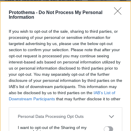
μετά τις επικρίσεις για τον θάνατο του
λευκού κουταβιού
Protothema -
Do Not Process My Personal
33
07.08.2026, 18:54
Information
If you wish to opt-out of the sale, sharing to third parties, or
«Τα έχω χάσει όλα»: Συντετριμμένος ο
processing of your personal or sensitive information for
πατέρας και σύζυγος των θυμάτων
targeted advertising by us, please use the below opt-out
στο τροχαίο στις Σέρρες
section to confirm your selection. Please note that after your
129
07.08.2026, 14:57
opt-out request is processed you may continue seeing
interest-based ads based on personal information utilized by
us or personal information disclosed to third parties prior to
your opt-out. You may separately opt-out of the further
disclosure of your personal information by third parties on the
Ανδρομάχη για πρόσφατη εμφάνισή
IAB’s list of downstream participants. This information may
της: Ένα μεγάλο συγγνώμη που δεν
also be disclosed by us to third parties on the
IAB’s List of
μπόρεσα να ανταπεξέλθω στο live,
Downstream Participants
that may further disclose it to other
κάποιες φορές το σώμα μας φωνάζει
third parties.
όχι
Please note that this website/app uses one or more Google
Personal Data Processing Opt Outs
16
07.08.2026, 10:55
services and may gather and store information including but
not limited to your visit or usage behaviour. You may click to
I want to opt-out of the Sharing of my