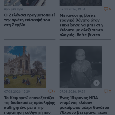
πριν μία ώρα
5
07.08.2026, 19:34
Ο Ζελένσκι πραγματοποιεί
Μετανάστης βρήκε
την πρώτη επίσκεψή του
τραγικό θάνατο όταν
στη Σερβία
επιχείρησε να μπει στη
Θέουτα με αλεξίπτωτο
πλαγιάς, δείτε βίντεο
2
2
07.08.2026, 19:29
07.08.2026, 19:24
Το Κέιμπριτζ επανεξετάζει
Ένας 15χρονος ΗΠΑ
τις διαδικασίες πρόσληψης
ντυμένος κλόουν
καθηγητών, μετά την
μαχαίρωσε μέχρι θανάτου
παραίτηση καθηγητή που
78χρονο βετεράνο, «έχω