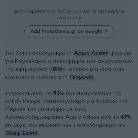
Δείτε περισσότερα άρθρα μας
στα αποτελέσματα
αναζήτησης
Add Protothema.gr on Google
Τον Χριστιανοδημοκράτη
Άρμιν Λάσετ
ψηφίζει
για Καγκελάριο η πλειοψηφία των αναγνωστών
Bild
της εφημερίδας «
», σχεδόν μία ώρα πριν
κλείσουν οι κάλπες στη
Γερμανία
.
53%
Συγκεκριμένα, το
των αναγνωστών της
«Bild» θεωρεί καταλληλότερο για διάδοχο της
Μέρκελ τον υποψήφιο με τους
47%
Χριστιανοδημοκράτες Άρμιν Λάσετ ενώ το
επιλέγει τον εκλεκτό των Σοσιαλδημοκρατών,
Όλαφ Σολτς
.