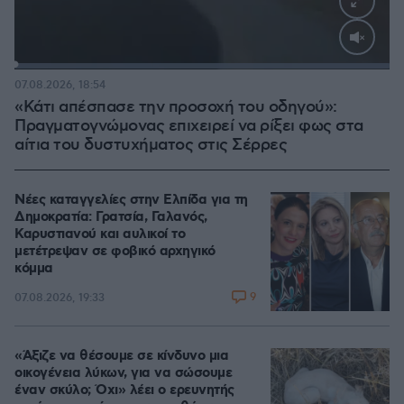
Loaded
:
100.00%
07.08.2026, 18:54
«Κάτι απέσπασε την προσοχή του οδηγού»:
Πραγματογνώμονας επιχειρεί να ρίξει φως στα
αίτια του δυστυχήματος στις Σέρρες
Νέες καταγγελίες στην Ελπίδα για τη
Δημοκρατία: Γρατσία, Γαλανός,
Καρυστιανού και αυλικοί το
μετέτρεψαν σε φοβικό αρχηγικό
κόμμα
9
07.08.2026, 19:33
«Άξιζε να θέσουμε σε κίνδυνο μια
οικογένεια λύκων, για να σώσουμε
έναν σκύλο; Όχι» λέει ο ερευνητής