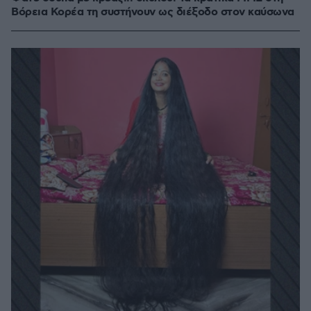
Βόρεια Κορέα τη συστήνουν ως διέξοδο στον καύσωνα