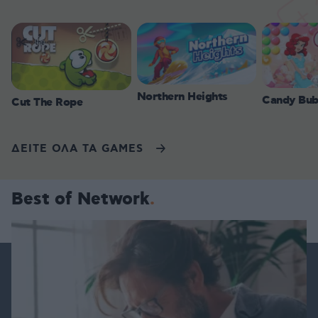
Northern Heights
Candy Bub
Cut The Rope
ΔΕΙΤΕ ΟΛΑ ΤΑ GAMES
Best of Network