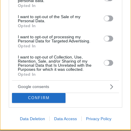
personal data.
grant or deny consent to Google and its third-party tags to
Βόρεια Εύβοια: Οι 14 λίμνες που
Opted In
use your data for below specified purposes in below Google
γεννήθηκαν από εγκαταλελειμμένα
consent section.
μεταλλεία δημιουργώντας ένα
I want to opt-out of the Sale of my
Personal Data.
μοναδικό οικοσύστημα, δείτε
Opted In
αεροφωτογραφίες
I want to opt-out of processing my
39
07.08.2026, 15:58
Personal Data for Targeted Advertising.
Opted In
Η Μαρίνα Βερνίκου έπιασε
I want to opt-out of Collection, Use,
λαγοκέφαλο: Δεν υπάρχει κανένας
Retention, Sale, and/or Sharing of my
Personal Data that Is Unrelated with the
λόγος να φοβόμαστε ή να
Purposes for which it was collected.
αποφεύγουμε τη θάλασσα, λέει
Opted In
21
07.08.2026, 18:13
Google consents
CONFIRM
Data Deletion
Data Access
Privacy Policy
Games