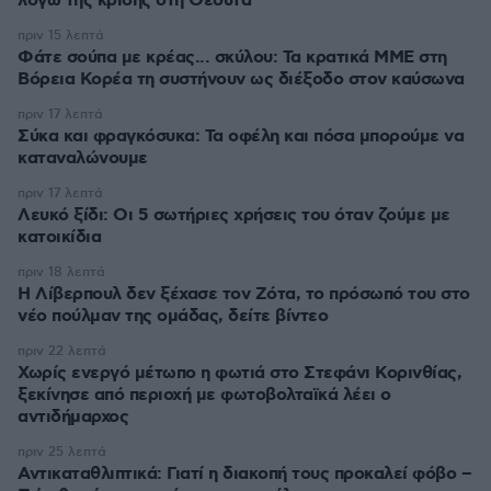
λόγω της κρίσης στη Θέουτα
πριν 15 λεπτά
Φάτε σούπα με κρέας... σκύλου: Τα κρατικά ΜΜΕ στη
Βόρεια Κορέα τη συστήνουν ως διέξοδο στον καύσωνα
πριν 17 λεπτά
Σύκα και φραγκόσυκα: Τα οφέλη και πόσα μπορούμε να
καταναλώνουμε
πριν 17 λεπτά
Λευκό ξίδι: Οι 5 σωτήριες χρήσεις του όταν ζούμε με
κατοικίδια
πριν 18 λεπτά
Η Λίβερπουλ δεν ξέχασε τον Ζότα, το πρόσωπό του στο
νέο πούλμαν της ομάδας, δείτε βίντεο
πριν 22 λεπτά
Χωρίς ενεργό μέτωπο η φωτιά στο Στεφάνι Κορινθίας,
ξεκίνησε από περιοχή με φωτοβολταϊκά λέει ο
αντιδήμαρχος
πριν 25 λεπτά
Αντικαταθλιπτικά: Γιατί η διακοπή τους προκαλεί φόβο –