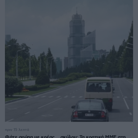
πριν 15 λεπτά
Φάτε σούπα με κρέας... σκύλου: Τα κρατικά ΜΜΕ στη