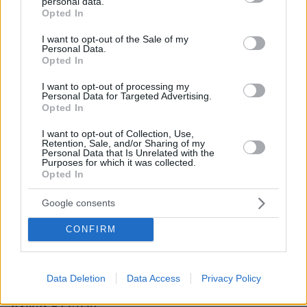
personal data.
grant or deny consent to Google and its third-party tags to
Opted In
use your data for below specified purposes in below Google
consent section.
I want to opt-out of the Sale of my
Personal Data.
Opted In
I want to opt-out of processing my
Personal Data for Targeted Advertising.
Opted In
I want to opt-out of Collection, Use,
Retention, Sale, and/or Sharing of my
Personal Data that Is Unrelated with the
Purposes for which it was collected.
Opted In
Google consents
Ρουθ Μπέιντερ Γκίνσμπεργκ
CONFIRM
Εμβληματική δικαστής και θιασώτης των
ανθρωπίνων δικαιωμάτων, η
Ρουθ Μπέιντερ
Data Deletion
Data Access
Privacy Policy
Γκίνσμπεργκ
απεβίωσε στις 18 Σεπτεμβρίου σε