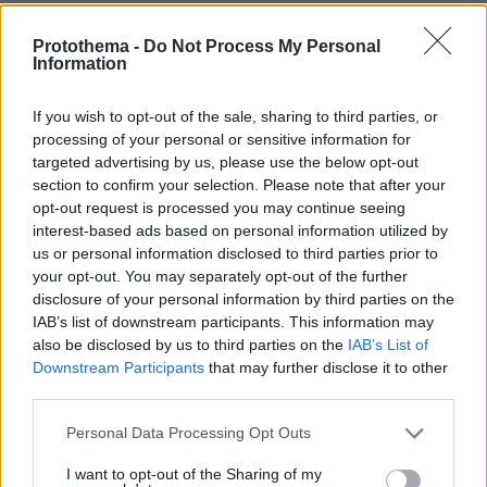
Protothema -
Do Not Process My Personal
Κένζο Τακάντα
Information
Διάσημος σχεδιαστής μόδας και δημιουργός
If you wish to opt-out of the sale, sharing to third parties, or
Κένζο Τακάντα
αρωμάτων, ο Γιαπωνέζος
έφυγε
processing of your personal or sensitive information for
targeted advertising by us, please use the below opt-out
από τη ζωή σε ηλικία 81 ετών, λόγω των
section to confirm your selection. Please note that after your
επιπλοκών του κορωνοϊού.
opt-out request is processed you may continue seeing
interest-based ads based on personal information utilized by
Γεννημένος στην Ιαπωνία το 1939, μετακόμισε
us or personal information disclosed to third parties prior to
your opt-out. You may separately opt-out of the further
Παρίσι
στο
το 1965, όπου άνοιξε το εμβληματικό
disclosure of your personal information by third parties on the
του κατάστημα το 1976. Τη δεκαετία του ‘80
IAB’s list of downstream participants. This information may
επεκτάθηκε στα αρώματα. Τα ρούχα του
also be disclosed by us to third parties on the
IAB’s List of
φορέθηκαν από προσωπικότητες, όπως η
Downstream Participants
that may further disclose it to other
third parties.
Rihanna και η Beyonce.
Please note that this website/app uses one or more Google
Personal Data Processing Opt Outs
services and may gather and store information including but
not limited to your visit or usage behaviour. You may click to
I want to opt-out of the Sharing of my