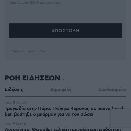
Απομένουν
2500
χαρακτήρες
* Υποχρεωτικά πεδία
ΡΟΗ ΕΙΔΗΣΕΩΝ
Ειδήσεις
Δημοφιλή
Σχολιασμένα
πριν 8 λεπτά
Τραγωδία στην Πάρο: Πνίγηκε 4χρονος σε πισίνα beach
bar, βούτηξε ο μπάρμαν για να τον σώσει
πριν 9 λεπτά
Αυτοκίνητο: Θα έρθει τελικά η μεγαλύτερη επιδότηση