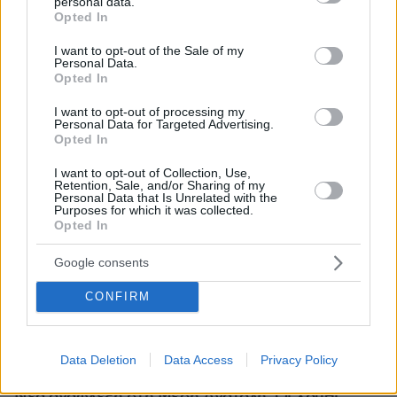
personal data.
grant or deny consent to Google and its third-party tags to
Opted In
use your data for below specified purposes in below Google
consent section.
I want to opt-out of the Sale of my
Personal Data.
Opted In
I want to opt-out of processing my
Personal Data for Targeted Advertising.
Opted In
I want to opt-out of Collection, Use,
Retention, Sale, and/or Sharing of my
Personal Data that Is Unrelated with the
Purposes for which it was collected.
Opted In
Google consents
CONFIRM
Data Deletion
Data Access
Privacy Policy
Loaded
:
100.00%
09.08.2026, 12:09