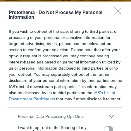
Protothema -
Do Not Process My Personal
Information
If you wish to opt-out of the sale, sharing to third parties, or
processing of your personal or sensitive information for
targeted advertising by us, please use the below opt-out
section to confirm your selection. Please note that after your
opt-out request is processed you may continue seeing
interest-based ads based on personal information utilized by
us or personal information disclosed to third parties prior to
your opt-out. You may separately opt-out of the further
disclosure of your personal information by third parties on the
IAB’s list of downstream participants. This information may
09.08.2026, 10:51
also be disclosed by us to third parties on the
IAB’s List of
Ασθενής ξυλοκόπησε νοσηλεύτρια στα Επείγοντα
Downstream Participants
that may further disclose it to other
του Ερυθρού Σταυρού, την άρπαξε από τα μαλλιά
third parties.
και τη χτύπησε σε πόρτες - Τι καταγγέλλει η
ΠΟΕΔΗΝ
Please note that this website/app uses one or more Google
Personal Data Processing Opt Outs
services and may gather and store information including but
not limited to your visit or usage behaviour. You may click to
I want to opt-out of the Sharing of my