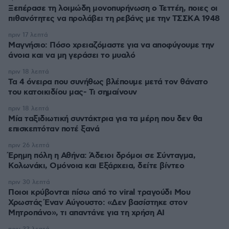
Ξεπέρασε τη λοιμώδη μονοπυρήνωση ο Τεττέη, ποιες οι
πιθανότητες να προλάβει τη ρεβάνς με την ΤΣΣΚΑ 1948
πριν 17 λεπτά
Μαγνήσιο: Πόσο χρειαζόμαστε για να αποφύγουμε την
άνοια και να μη γεράσει το μυαλό
πριν 18 λεπτά
Τα 4 όνειρα που συνήθως βλέπουμε μετά τον θάνατο
του κατοικιδίου μας- Τι σημαίνουν
πριν 18 λεπτά
Μία ταξιδιωτική συντάκτρια για τα μέρη που δεν θα
επισκεπτόταν ποτέ ξανά
πριν 26 λεπτά
Έρημη πόλη η Αθήνα: Άδειοι δρόμοι σε Σύνταγμα,
Κολωνάκι, Ομόνοια και Εξάρχεια, δείτε βίντεο
πριν 30 λεπτά
Ποιοι κρύβονται πίσω από το viral τραγούδι Μου
Χρωστάς Έναν Αύγουστο: «Δεν βασίστηκε στον
Μητροπάνο», τι απαντάνε για τη χρήση AI