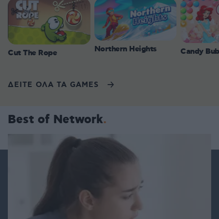
Northern Heights
Candy Bub
Cut The Rope
ΔΕΙΤΕ ΟΛΑ ΤΑ GAMES
Best of Network