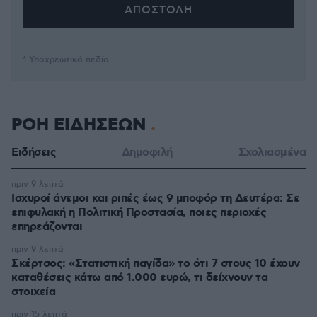
* Υποχρεωτικά πεδία
ΡΟΗ ΕΙΔΗΣΕΩΝ
Ειδήσεις
Δημοφιλή
Σχολιασμένα
πριν 9 λεπτά
Ισχυροί άνεμοι και ριπές έως 9 μποφόρ τη Δευτέρα: Σε
επιφυλακή η Πολιτική Προστασία, ποιες περιοχές
επηρεάζονται
πριν 9 λεπτά
Σκέρτσος: «Στατιστική παγίδα» το ότι 7 στους 10 έχουν
καταθέσεις κάτω από 1.000 ευρώ, τι δείχνουν τα
στοιχεία
πριν 15 λεπτά