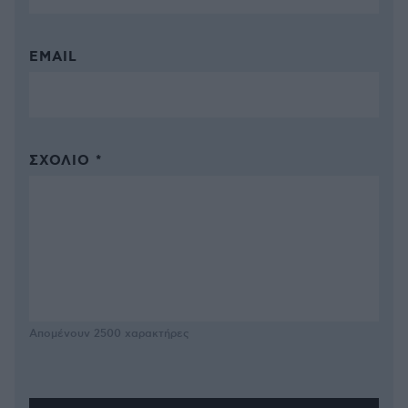
EMAIL
ΣΧΌΛΙΟ *
Απομένουν
2500
χαρακτήρες