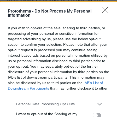
Κρήτη ζητά... τιμή για να ασελγήσει σε ανήλικη, τι
καταγγέλλει ο ιδιοκτήτης επιχείρησης
Protothema -
Do Not Process My Personal
Information
If you wish to opt-out of the sale, sharing to third parties, or
processing of your personal or sensitive information for
targeted advertising by us, please use the below opt-out
section to confirm your selection. Please note that after your
opt-out request is processed you may continue seeing
interest-based ads based on personal information utilized by
us or personal information disclosed to third parties prior to
your opt-out. You may separately opt-out of the further
disclosure of your personal information by third parties on the
IAB’s list of downstream participants. This information may
also be disclosed by us to third parties on the
IAB’s List of
Downstream Participants
that may further disclose it to other
third parties.
Please note that this website/app uses one or more Google
Personal Data Processing Opt Outs
services and may gather and store information including but
not limited to your visit or usage behaviour. You may click to
I want to opt-out of the Sharing of my