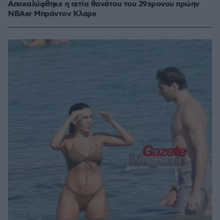
Αποκαλύφθηκε η αιτία θανάτου του 29χρονου πρώην
NBAer Μπράντον Κλαρκ