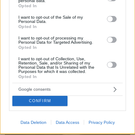
personal data.
grant or deny consent to Google and its third-party tags to
Opted In
use your data for below specified purposes in below Google
consent section.
I want to opt-out of the Sale of my
Personal Data.
07.08.2026, 15:59
Opted In
Είδος υπό εξαφάνιση οι υπερπολύτεκνοι στην
Ελλάδα που γερνάει: Τα... δύο ταψιά μεσημεριανό,
I want to opt-out of processing my
Personal Data for Targeted Advertising.
τα επιδόματα, η καθημερινότητά τους
Opted In
I want to opt-out of Collection, Use,
Retention, Sale, and/or Sharing of my
Personal Data that Is Unrelated with the
Purposes for which it was collected.
Opted In
Google consents
CONFIRM
Data Deletion
Data Access
Privacy Policy