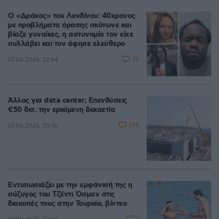
Ο «Δράκος» του Λονδίνου: 40χρονος
με προβλήματα όρασης σκότωνε και
βίαζε γυναίκες, η αστυνομία τον είχε
συλλάβει και τον άφησε ελεύθερο
32
07.08.2026, 22:54
Άλλος για data center; Επενδύσεις
€50 δισ. την ερχόμενη δεκαετία
295
07.08.2026, 20:16
Εντυπωσιάζει με την εμφάνισή της η
σύζυγος του Τζέντι Όσμαν στις
διακοπές τους στην Τουρκία, βίντεο