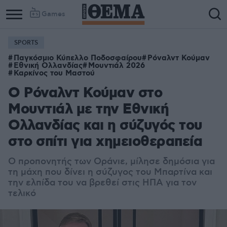
Games
SPORTS
Column
Column
Παγκόσμιο Κύπελλο Ποδοσφαίρου
Ρόναλντ Κούμαν
1
2
Εθνική Ολλανδίας
Μουντιάλ 2026
Καρκίνος του Μαστού
Ο Ρόναλντ Κούμαν στο
Μουντιάλ με την Εθνική
Ολλανδίας και η σύζυγός του
στο σπίτι για χημειοθεραπεία
Ο προπονητής των Οράνιε, μίλησε δημόσια για
τη μάχη που δίνει η σύζυγος του Μπαρτίνα και
την ελπίδα του να βρεθεί στις ΗΠΑ για τον
τελικό