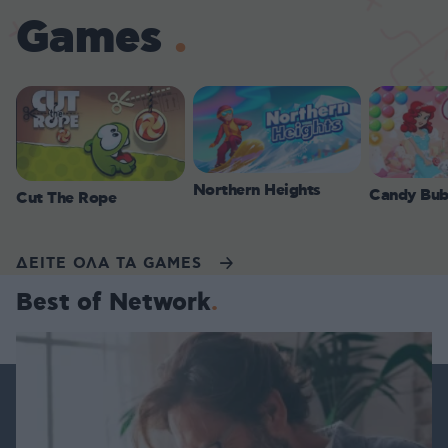
Games
Northern Heights
Candy Bub
Cut The Rope
ΔΕΙΤΕ ΟΛΑ ΤΑ GAMES
Best of Network