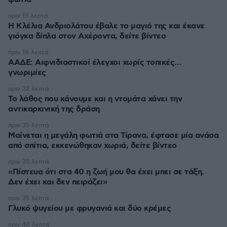
πριν 13 λεπτά
Η Κλέλια Ανδριολάτου έβαλε το μαγιό της και έκανε
γιόγκα δίπλα στον Αχέροντα, δείτε βίντεο
πριν 18 λεπτά
ΑΑΔΕ: Αιφνιδιαστικοί έλεγχοι χωρίς τοπικές…
γνωριμίες
πριν 32 λεπτά
Το λάθος που κάνουμε και η ντομάτα χάνει την
αντικαρκινική της δράση
πριν 35 λεπτά
Μαίνεται η μεγάλη φωτιά στα Τίρανα, έφτασε μία ανάσα
από σπίτια, εκκενώθηκαν χωριά, δείτε βίντεο
πριν 35 λεπτά
«Πίστευα ότι στα 40 η ζωή μου θα έχει μπει σε τάξη.
Δεν έχει και δεν πειράζει»
πριν 35 λεπτά
Γλυκό ψυγείου με φρυγανιά και δύο κρέμες
πριν 40 λεπτά