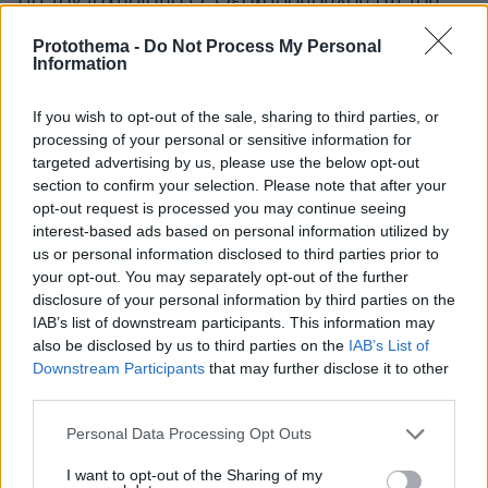
Για τον ισχυρισμό Θ. Θεοχαρόπουλου ότι του
προσφέρθηκαν ανταλλάγματα προκειμένου να
Protothema -
Do Not Process My Personal
καταψηφίσει την συμφωνία:
Information
Λυπάμαι πολύ για όλα αυτά. Για όλη αυτή την
If you wish to opt-out of the sale, sharing to third parties, or
processing of your personal or sensitive information for
συζήτηση του…παζαριού που αναπτύχθηκε με
targeted advertising by us, please use the below opt-out
την υποτιθέμενη πρόταση για το τοποθέτηση
section to confirm your selection. Please note that after your
του κ.Θεοχαρόπουλου στο ψηφοδέλτιο
opt-out request is processed you may continue seeing
Επικρατείας με αντάλλαγμα να συνταχθεί με τη
interest-based ads based on personal information utilized by
γραμμή του κόμματος. Εγώ δεν είμαι Τσίπρας.
us or personal information disclosed to third parties prior to
your opt-out. You may separately opt-out of the further
Δεν κάνω παζάρια.
disclosure of your personal information by third parties on the
IAB’s list of downstream participants. This information may
Το αν έχει υπάρξει συμφωνία ανάμεσα σε
also be disclosed by us to third parties on the
IAB’s List of
Τσίπρα-Θεοχαρόπουλο θα φανεί στην πορεία.
Downstream Participants
that may further disclose it to other
third parties.
Χαμηλώνει το επίπεδο της συζήτησης, όταν
μιλάμε για ανταλλάγματα στο πλαίσιο της
Please note that this website/app uses one or more Google
Personal Data Processing Opt Outs
συζήτησης μεγάλων εθνικών θεμάτων.
services and may gather and store information including but
not limited to your visit or usage behaviour. You may click to
I want to opt-out of the Sharing of my