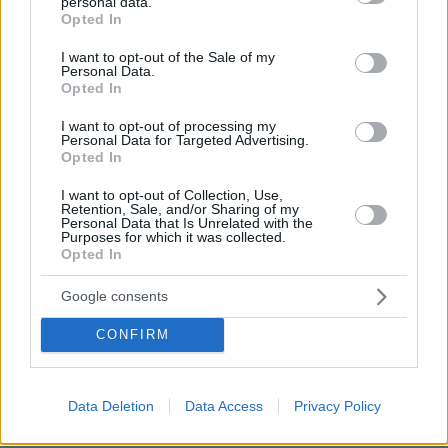
personal data.
grant or deny consent to Google and its third-party tags to
Μέσα στο κλίμα του διχασμού και της
Opted In
use your data for below specified purposes in below Google
παρακμής αποτελεί αναγκαιότητα η δημιουργία
consent section.
I want to opt-out of the Sale of my
προοδευτικού πόλου, που θα εξασφαλίσει
Personal Data.
Opted In
σταθερότητα για τη χώρα και τον άνθρωπο,
που αναζητά ελπίδα. Η Κοινοβουλευτική
I want to opt-out of processing my
Personal Data for Targeted Advertising.
Ομάδα μας είναι αρραγής και θα καταψηφίσει
Opted In
την Συμφωνία των Πρεσπών.
I want to opt-out of Collection, Use,
Retention, Sale, and/or Sharing of my
Personal Data that Is Unrelated with the
Για τις θέσεις του Γιώργου Παπανδρέου:
Purposes for which it was collected.
Opted In
Αυτό που θέλω να επισημάνω είναι ότι πάντα οι
Google consents
Σκοπιανοί διεκδικούσαν την εθνικότητα και τη
γλώσσα. Και αν τόσο ο κ. Σημίτης όσο και ο κ.
CONFIRM
Παπανδρέου, που ασχολήθηκαν με το ζήτημα,
τα είχαν «δώσει» στην άλλη πλευρά, θα είχε
Data Deletion
Data Access
Privacy Policy
«επιλυθεί» το ζήτημα πολύ νωρίτερα. Δεν το
έκαναν όμως. Δεν θέλησαν να τα δώσουν.