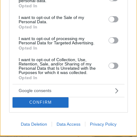
personal data.
Τη Υπερμάχω: Η νύχτα του Αυγούστου
grant or deny consent to Google and its third-party tags to
Opted In
πριν από 1.400 χρόνια, που γέννησε
use your data for below specified purposes in below Google
τον Ακάθιστο Ύμνο
consent section.
I want to opt-out of the Sale of my
Personal Data.
161
09.08.2026, 22:48
Opted In
I want to opt-out of processing my
Personal Data for Targeted Advertising.
Opted In
ΔΕΘ τετραετίας με μέτρα για όλους: Τι
I want to opt-out of Collection, Use,
θα πει ο Μητσοτάκης στη
Retention, Sale, and/or Sharing of my
Θεσσαλονίκη για μισθούς, συντάξεις,
Personal Data that Is Unrelated with the
επιχειρήσεις, αγρότες και στεγαστικό
Purposes for which it was collected.
Opted In
394
10.08.2026, 08:51
Google consents
CONFIRM
Σάλος στις ΗΠΑ για τα data centers,
απρόσμενη συμμαχία δεξιάς και
αριστεράς ενάντια στις τεράστιες
Data Deletion
Data Access
Privacy Policy
εγκαταστάσεις
25
πριν 32 λεπτά