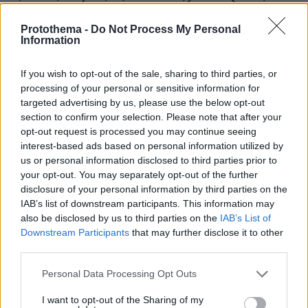
είχε αφήσει ξανά μόνο» ισχυρίζεται ο ιδιοκτήτης
του beach bar για τον πατέρα του 4χρονου στην
Protothema -
Do Not Process My Personal
Πάρο
Information
If you wish to opt-out of the sale, sharing to third parties, or
Η 24χρονη αριστούχος της Ιατρικής
Αθηνών, που διάβασε τον Ιπποκρατικό
processing of your personal or sensitive information for
Όρκο, μιλά για τον «άριστο γιατρό»
targeted advertising by us, please use the below opt-out
section to confirm your selection. Please note that after your
94
10.08.2026, 08:09
opt-out request is processed you may continue seeing
interest-based ads based on personal information utilized by
us or personal information disclosed to third parties prior to
your opt-out. You may separately opt-out of the further
disclosure of your personal information by third parties on the
Πέθανε ο σπουδαίος διανοούμενος,
IAB’s list of downstream participants. This information may
Στέλιος Ράμφος σε ηλικία 87 ετών
also be disclosed by us to third parties on the
IAB’s List of
101
10.08.2026, 13:28
Downstream Participants
that may further disclose it to other
third parties.
Please note that this website/app uses one or more Google
Personal Data Processing Opt Outs
services and may gather and store information including but
not limited to your visit or usage behaviour. You may click to
I want to opt-out of the Sharing of my