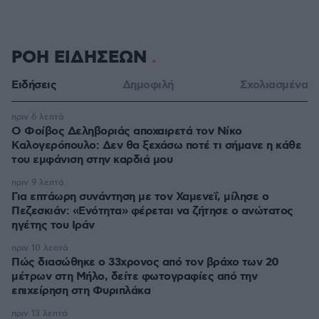
ΡΟΗ ΕΙΔΗΣΕΩΝ
Ειδήσεις
Δημοφιλή
Σχολιασμένα
πριν 6 λεπτά
Ο Φοίβος Δεληβοριάς αποχαιρετά τον Νίκο
Καλογερόπουλο: Δεν θα ξεχάσω ποτέ τι σήμανε η κάθε
του εμφάνιση στην καρδιά μου
πριν 9 λεπτά
Για επτάωρη συνάντηση με τον Χαμενεΐ, μίλησε ο
Πεζεσκιάν: «Ενότητα» φέρεται να ζήτησε ο ανώτατος
ηγέτης του Ιράν
πριν 10 λεπτά
Πώς διασώθηκε ο 33χρονος από τον βράχο των 20
μέτρων στη Μήλο, δείτε φωτογραφίες από την
επιχείρηση στη Φυριπλάκα
πριν 13 λεπτά