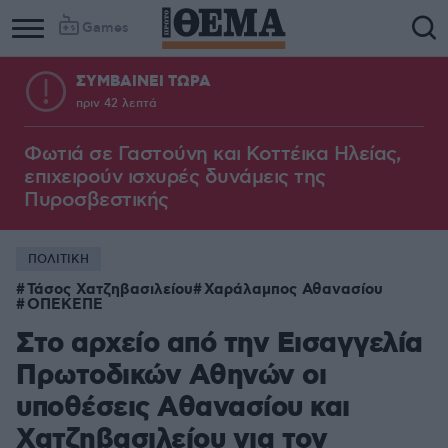
Games
ΣΥΜΒΑΙΝΕΙ ΤΩΡΑ
πριν 42 λεπτά
Column
Column
1
2
Φωτιά σε Γαστούνη και Κοττέικα Ηλείας,
επιχειρούν ισχυρές δυνάμεις της
Πυροσβεστικής
ΠΟΛΙΤΙΚΗ
Τάσος Χατζηβασιλείου
Χαράλαμπος Αθανασίου
ΟΠΕΚΕΠΕ
Στο αρχείο από την Εισαγγελία
Πρωτοδικών Αθηνών οι
υποθέσεις Αθανασίου και
Χατζηβασιλείου για τον