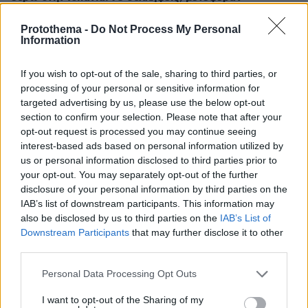
ναρκωτικά προς την Αλγερία και 2.000 μετανάστες
στην Ευρώπη
Protothema -
Do Not Process My Personal
Information
ΔΕΙΤΕ ΟΛΕΣ ΤΙΣ ΕΙΔΗΣΕΙΣ
If you wish to opt-out of the sale, sharing to third parties, or
processing of your personal or sensitive information for
targeted advertising by us, please use the below opt-out
section to confirm your selection. Please note that after your
ΤΑ ΠΙΟ ΔΗΜΟΦΙΛΗ
opt-out request is processed you may continue seeing
interest-based ads based on personal information utilized by
us or personal information disclosed to third parties prior to
your opt-out. You may separately opt-out of the further
disclosure of your personal information by third parties on the
IAB’s list of downstream participants. This information may
also be disclosed by us to third parties on the
IAB’s List of
Downstream Participants
that may further disclose it to other
third parties.
Please note that this website/app uses one or more Google
Personal Data Processing Opt Outs
services and may gather and store information including but
not limited to your visit or usage behaviour. You may click to
I want to opt-out of the Sharing of my