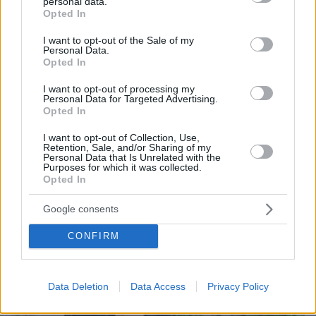
personal data.
grant or deny consent to Google and its third-party tags to
Opted In
use your data for below specified purposes in below Google
consent section.
I want to opt-out of the Sale of my
Personal Data.
Opted In
I want to opt-out of processing my
Personal Data for Targeted Advertising.
Opted In
I want to opt-out of Collection, Use,
07.08.2026, 13:17
Retention, Sale, and/or Sharing of my
Personal Data that Is Unrelated with the
Ο οδηγός του φορτηγού περιγράφει πώς έγινε το
Purposes for which it was collected.
τροχαίο με τους νεκρούς μάνα και γιο στις Σέρρες,
Opted In
η 43χρονη και ο 21χρονος πήγαιναν μαζί για
δουλειά
Google consents
CONFIRM
Data Deletion
Data Access
Privacy Policy