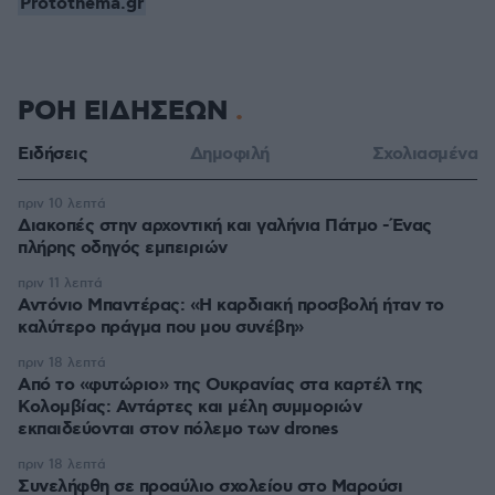
Protothema.gr
ΡΟΗ ΕΙΔΗΣΕΩΝ
Ειδήσεις
Δημοφιλή
Σχολιασμένα
πριν 10 λεπτά
Διακοπές στην αρχοντική και γαλήνια Πάτμο -Ένας
πλήρης οδηγός εμπειριών
πριν 11 λεπτά
Αντόνιο Μπαντέρας: «Η καρδιακή προσβολή ήταν το
καλύτερο πράγμα που μου συνέβη»
πριν 18 λεπτά
Από το «φυτώριο» της Ουκρανίας στα καρτέλ της
Κολομβίας: Αντάρτες και μέλη συμμοριών
εκπαιδεύονται στον πόλεμο των drones
πριν 18 λεπτά
Συνελήφθη σε προαύλιο σχολείου στο Μαρούσι