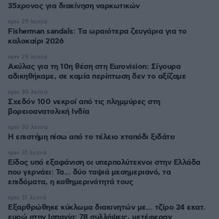
35χρονος για διακίνηση ναρκωτικών
πριν 29 λεπτά
Fisherman sandals: Tα ωραιότερα ζευγάρια για το
καλοκαίρι 2026
πριν 29 λεπτά
Ακύλας για τη 10η θέση στη Eurovision: Σίγουρα
αδικηθήκαμε, σε καμία περίπτωση δεν το αξίζαμε
πριν 30 λεπτά
Σχεδόν 100 νεκροί από τις πλημμύρες στη
βορειοανατολική Ινδία
πριν 30 λεπτά
Η επιστήμη πίσω από το τέλειο χταπόδι ξιδάτο
πριν 31 λεπτά
Είδος υπό εξαφάνιση οι υπερπολύτεκνοι στην Ελλάδα
που γερνάει: Τα... δύο ταψιά μεσημεριανό, τα
επιδόματα, η καθημερινότητά τους
πριν 31 λεπτά
Εξαρθρώθηκε κύκλωμα διακινητών με... τζίρο 24 εκατ.
ευρώ στην Ισπανία: 78 συλλήψεις, μετέφεραν