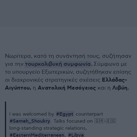
Νωρίτερα, κατά τη συνάντησή τους, συζήτησαν
.
για την
τουρκολιβυκή συμφωνία
Σύμφωνα με
το υπουργείο Εξωτερικών, συζητήθηκαν επίσης
Ελλάδας-
οι διαχρονικές στρατηγικές σχέσεις
Αιγύπτου,
Ανατολική Μεσόγειος
Λιβύη.
η
και η
#Egypt
Ι was welcomed by
counterpart
#Sameh_Shoukry
. Talks focused on 🇬🇷-🇪🇬
long-standing strategic relations,
#EasternMediterranean
#Libya
,
.