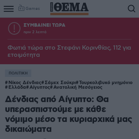
Games
ΣΥΜΒΑΙΝΕΙ ΤΩΡΑ
πριν 2 λεπτά
Φωτιά τώρα στο Στεφάνι Κορινθίας, 112 για
ετοιμότητα
ΠΟΛΙΤΙΚΗ
Νίκος Δένδιας
Σάμεχ Σούκρι
Τουρκολιβυκό μνημόνιο
Ελλάδα
Αίγυπτος
Ανατολική Μεσόγειος
Δένδιας από Αίγυπτο: Θα
υπερασπιστούμε με κάθε
νόμιμο μέσο τα κυριαρχικά μας
δικαιώματα