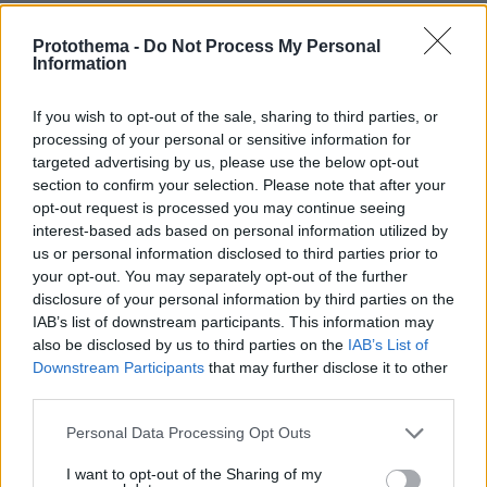
Τουρκία: Νέες θεωρίες συνωμοσίας για την
Protothema -
Do Not Process My Personal
παρουσία των αμερικανικών F-15 στην Ελλάδα
Information
Φρίκη στη Ρόδο: 8χρονη νοσηλεύεται μετά από
If you wish to opt-out of the sale, sharing to third parties, or
processing of your personal or sensitive information for
καταγγελία για βιασμό
targeted advertising by us, please use the below opt-out
section to confirm your selection. Please note that after your
Τώρα ο Γρηγόρης Πετράκος θα τραγουδά μόνο
opt-out request is processed you may continue seeing
για εμβολιασμένους και δηλώνει: «Δεν είμαι
interest-based ads based on personal information utilized by
us or personal information disclosed to third parties prior to
αντιεμβολιαστής»
your opt-out. You may separately opt-out of the further
disclosure of your personal information by third parties on the
IAB’s list of downstream participants. This information may
protothema.gr στο Google News
Ακολουθήστε το
also be disclosed by us to third parties on the
IAB’s List of
και μάθετε πρώτοι όλες τις ειδήσεις
Downstream Participants
that may further disclose it to other
third parties.
Ειδήσεις
Δείτε όλες τις τελευταίες
από την Ελλάδα
Please note that this website/app uses one or more Google
και τον Κόσμο, τη στιγμή που συμβαίνουν, στο
Personal Data Processing Opt Outs
services and may gather and store information including but
Protothema.gr
not limited to your visit or usage behaviour. You may click to
I want to opt-out of the Sharing of my