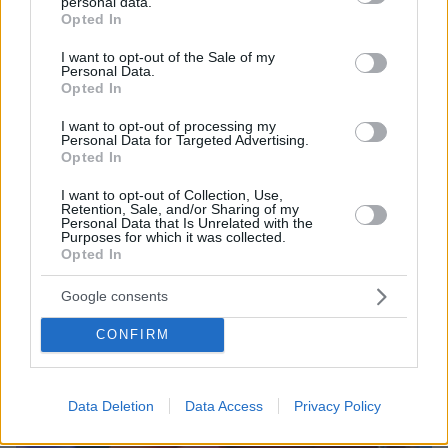
personal data.
grant or deny consent to Google and its third-party tags to
Opted In
Σχετικά Άρθρα
use your data for below specified purposes in below Google
consent section.
I want to opt-out of the Sale of my
Personal Data.
Opted In
I want to opt-out of processing my
Personal Data for Targeted Advertising.
Opted In
I want to opt-out of Collection, Use,
Retention, Sale, and/or Sharing of my
Personal Data that Is Unrelated with the
Purposes for which it was collected.
Opted In
Google consents
CONFIRM
Data Deletion
Data Access
Privacy Policy