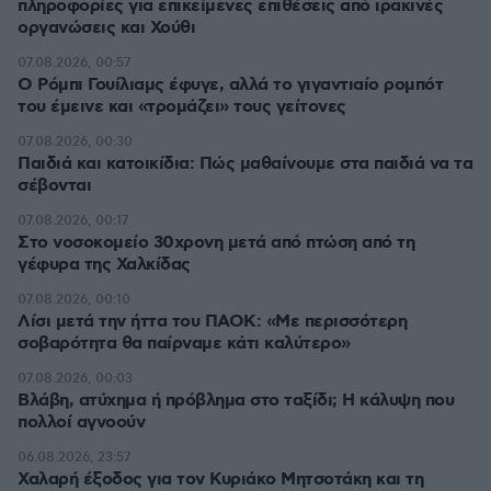
πληροφορίες για επικείμενες επιθέσεις από ιρακινές
οργανώσεις και Χούθι
07.08.2026, 00:57
Ο Ρόμπι Γουίλιαμς έφυγε, αλλά το γιγαντιαίο ρομπότ
του έμεινε και «τρομάζει» τους γείτονες
07.08.2026, 00:30
Παιδιά και κατοικίδια: Πώς μαθαίνουμε στα παιδιά να τα
σέβονται
07.08.2026, 00:17
Στο νοσοκομείο 30χρονη μετά από πτώση από τη
γέφυρα της Χαλκίδας
07.08.2026, 00:10
Λίσι μετά την ήττα του ΠΑΟΚ: «Με περισσότερη
σοβαρότητα θα παίρναμε κάτι καλύτερο»
07.08.2026, 00:03
Βλάβη, ατύχημα ή πρόβλημα στο ταξίδι; Η κάλυψη που
πολλοί αγνοούν
06.08.2026, 23:57
Χαλαρή έξοδος για τον Κυριάκο Μητσοτάκη και τη