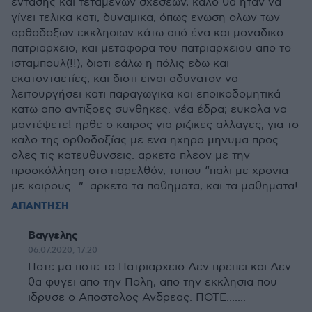
εντασης και τεταμένων σχέσεων, καλό θα ήταν να
γίνει τελικα κατι, δυναμικα, όπως ενωση ολων των
ορθοδοξων εκκλησιων κάτω από ένα και μοναδικο
πατριαρχειο, και μεταφορα του πατριαρχειου απο το
ισταμπουλ(!!), διοτι εάλω η πόλις εδω και
εκατονταετίες, και διοτι ειναι αδυνατον να
λειτουργήσει κατι παραγωγικα και εποικοδομητικά
κατω απο αντιξοες συνθηκες. νέα έδρα; ευκολα να
μαντέψετε! ηρθε o καιρος για ριζικες αλλαγες, για το
καλο της ορθοδοξίας με ενα ηχηρο μηνυμα προς
ολες τις κατευθυνσεις. αρκετα πλεον με την
προσκόλληση στο παρελθόν, τυπου “παλι με χρονια
με καιρους...”. αρκετα τα παθηματα, και τα μαθηματα!
ΑΠΑΝΤΗΣΗ
Βαγγελης
06.07.2020, 17:20
Ποτε μα ποτε το Πατριαρχειο Δεν πρεπει και Δεν
θα φυγει απο την Πολη, απο την εκκλησια που
ιδρυσε ο Αποστολος Ανδρεας. ΠΟΤΕ.......