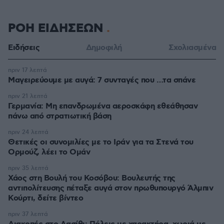
ΡΟΗ ΕΙΔΗΣΕΩΝ
Ειδήσεις
Δημοφιλή
Σχολιασμένα
πριν 17 λεπτά
Μαγειρεύουμε με αυγά: 7 συνταγές που …τα σπάνε
πριν 21 λεπτά
Γερμανία: Μη επανδρωμένα αεροσκάφη εθεάθησαν
πάνω από στρατιωτική βάση
πριν 24 λεπτά
Θετικές οι συνομιλίες με το Ιράν για τα Στενά του
Ορμούζ, λέει το Ομάν
πριν 35 λεπτά
Χάος στη Βουλή του Κοσόβου: Βουλευτής της
αντιπολίτευσης πέταξε αυγά στον πρωθυπουργό Άλμπιν
Κούρτι, δείτε βίντεο
πριν 37 λεπτά