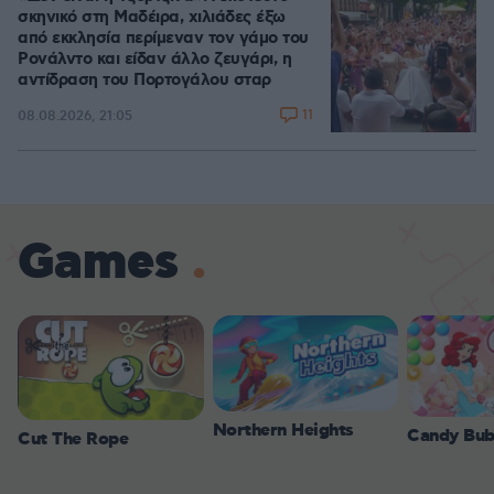
σκηνικό στη Μαδέιρα, χιλιάδες έξω
από εκκλησία περίμεναν τον γάμο του
Ρονάλντο και είδαν άλλο ζευγάρι, η
αντίδραση του Πορτογάλου σταρ
11
08.08.2026, 21:05
Games
Northern Heights
Candy Bub
Cut The Rope