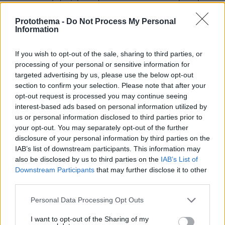
σε τοσα αλλα δε λεει τιποτε για τους
τουρκους,ενω ενας ξεχωριστος ναος
Protothema -
Do Not Process My Personal
Information
αφιερωμενος εις την του Θεου Σοφια λεει πολλα
και για τους τουρκους, αλλα βεβαια πολλα
περισσοτερα ,για ολους τους χριστιανους Οι
If you wish to opt-out of the sale, sharing to third parties, or
τουρκοι ομως ειναι μπουνταλαδες και δεν το
processing of your personal or sensitive information for
καταλαβαινουν!
targeted advertising by us, please use the below opt-out
section to confirm your selection. Please note that after your
ΑΠΑΝΤΗΣΗ
opt-out request is processed you may continue seeing
interest-based ads based on personal information utilized by
us or personal information disclosed to third parties prior to
Αγύριγο κεφάλι
your opt-out. You may separately opt-out of the further
06.07.2020, 16:33
disclosure of your personal information by third parties on the
Δεν είναι το ίδιο φίλε!____Μην είσαι ...χύδην
IAB’s list of downstream participants. This information may
τύπος, ζώντας στην ανιστόρητη κοσμάρα
also be disclosed by us to third parties on the
IAB’s List of
του!____Το Μνημείο των Μνημείων που είναι ο
Downstream Participants
that may further disclose it to other
Μέγας Ναός της του Θεού Σοφίας εν
third parties.
Κωνσταντινουπόλει, δεν είναι ...ένα από τα
..."τζαμιά γιά να πατσίσουμε"!..
Please note that this website/app uses one or more Google
Personal Data Processing Opt Outs
services and may gather and store information including but
ΑΠΑΝΤΗΣΗ
not limited to your visit or usage behaviour. You may click to
I want to opt-out of the Sharing of my