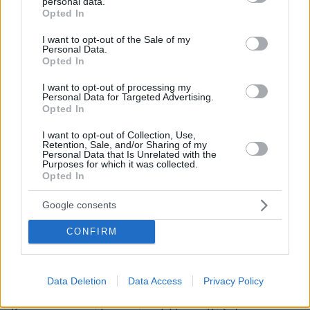
personal data.
grant or deny consent to Google and its third-party tags to
Opted In
Τι ειναι αυτα που λες?
use your data for below specified purposes in below Google
consent section.
06.07.2020, 16:34
I want to opt-out of the Sale of my
Personal Data.
Δεν εχεις ακουστα περι παγκοσμιου θρησκευτικου
Opted In
πολιτισμου? Αφου στη Θρακη λειτουργουν
κανονικα τα τζαμια της περιοχης, τοτε και στη
I want to opt-out of processing my
Κωσταντινουπολη θα επρεπε να λειτουργει και η
Personal Data for Targeted Advertising.
Opted In
Αγια Σοφια ως εκκλησια και οχι ως τζαμι η'
μουσειο. Αυτο ειναι το δικαιο...
I want to opt-out of Collection, Use,
Retention, Sale, and/or Sharing of my
ΑΠΑΝΤΗΣΗ
Personal Data that Is Unrelated with the
Purposes for which it was collected.
Opted In
Google consents
Αγύριγο κεφάλι
CONFIRM
06.07.2020, 15:50
H ...Koμισιόν, δεν πρέπει να προσέχει μήπως και δεν
τηρήσει ...ίσες αποστάσεις και ξινιστούν οι παράνομοι
Data Deletion
Data Access
Privacy Policy
Τούρκοι!______Η Κομισιόν λοιπόν, οφείλει ΑΝ
σέβεται τον εαυτό της, να πει:__"Η Αγία Σοφία