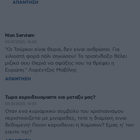
ΑΠΑΝΤΗΣΗ
Non Serviam
06.07.2020, 16:08
"Οι Τούρκοι είναι θεριά, δεν είναι ανθρώποι. Για
χιλιοστή φορά πάλι σηκώσου! Το τρισένδοξο θέλει
ριζικό σου Θεριά να σφάξης που τα θρέφει η
Ευρώπη." Λορέντζος Μαβίλης
ΑΠΑΝΤΗΣΗ
Τωρα κοροιδευομαστε και μεταξυ μας?
06.07.2020, 16:03
Οταν ενα κυριαρχικο συμβολο του χριστιανισμου
περιστοιχιζεται με μιναρεδες, τοτε η διαμαχη ειναι
δεδομενη! Ποιον κοροιδευει η Κομισιον? Εμας η' τον
εαυτο της?