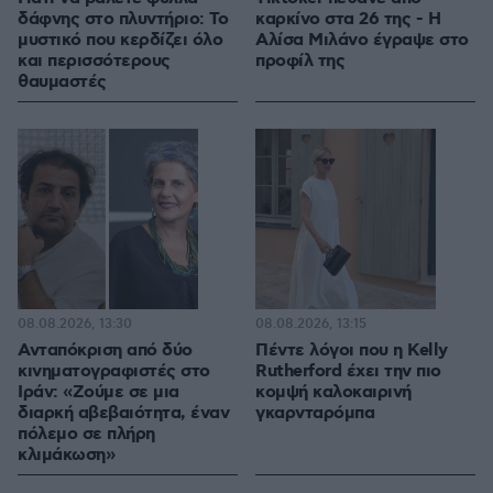
δάφνης στο πλυντήριο: Το
καρκίνο στα 26 της - Η
μυστικό που κερδίζει όλο
Αλίσα Μιλάνο έγραψε στο
και περισσότερους
προφίλ της
θαυμαστές
08.08.2026, 13:30
08.08.2026, 13:15
Ανταπόκριση από δύο
Πέντε λόγοι που η Kelly
κινηματογραφιστές στο
Rutherford έχει την πιο
Ιράν: «Ζούμε σε μια
κομψή καλοκαιρινή
διαρκή αβεβαιότητα, έναν
γκαρνταρόμπα
πόλεμο σε πλήρη
κλιμάκωση»