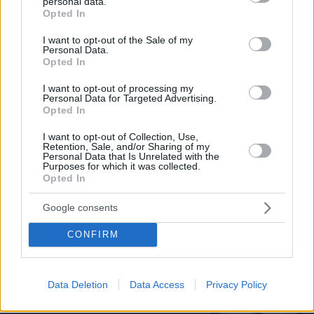
personal data.
grant or deny consent to Google and its third-party tags to
Opted In
use your data for below specified purposes in below Google
consent section.
Τα spa της ελληνικής φύσης: Παραλίες
I want to opt-out of the Sale of my
Personal Data.
με ιαματικά νερά στην Ελλάδα για
Opted In
αναζωογονητικές βουτιές
08.08.2026, 13:41
I want to opt-out of processing my
Personal Data for Targeted Advertising.
Opted In
I want to opt-out of Collection, Use,
Retention, Sale, and/or Sharing of my
Personal Data that Is Unrelated with the
Tα κυριακάτικα πρωινά, γίνονται
Purposes for which it was collected.
καλύτερα με efood market και Πρώτο
Opted In
Θέμα!
Google consents
07.08.2026, 12:25
CONFIRM
Επαγγελματική Εκπαίδευση &
Data Deletion
Data Access
Privacy Policy
Εξειδίκευση: Το Mοντέλο που σε Bάζει
στην Aγορά Eργασίας