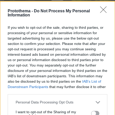
Protothema -
Do Not Process My Personal
Information
If you wish to opt-out of the sale, sharing to third parties, or
processing of your personal or sensitive information for
targeted advertising by us, please use the below opt-out
section to confirm your selection. Please note that after your
opt-out request is processed you may continue seeing
interest-based ads based on personal information utilized by
us or personal information disclosed to third parties prior to
your opt-out. You may separately opt-out of the further
disclosure of your personal information by third parties on the
IAB’s list of downstream participants. This information may
also be disclosed by us to third parties on the
IAB’s List of
Downstream Participants
that may further disclose it to other
third parties.
Please note that this website/app uses one or more Google
08.08.2026, 15:41
Personal Data Processing Opt Outs
services and may gather and store information including but
Αυτά τα τρία ζώδια προσελκύουν σημαντική
not limited to your visit or usage behaviour. You may click to
I want to opt-out of the Sharing of my
οικονομική επιτυχία τον Αύγουστο