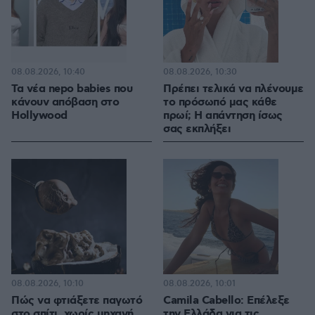
08.08.2026, 10:40
08.08.2026, 10:30
Τα νέα nepo babies που
Πρέπει τελικά να πλένουμε
κάνουν απόβαση στο
το πρόσωπό μας κάθε
Hollywood
πρωί; Η απάντηση ίσως
σας εκπλήξει
08.08.2026, 10:10
08.08.2026, 10:01
Πώς να φτιάξετε παγωτό
Camila Cabello: Επέλεξε
στο σπίτι, χωρίς μηχανή
την Ελλάδα για τις