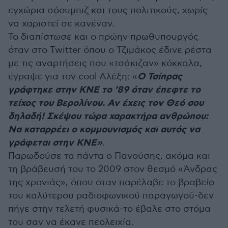
εγχώρια σόουμπιζ και τους πολιτικούς, χωρίς
να χαριστεί σε κανέναν.
Το διαπίστωσε και ο πρώην πρωθυπουργός
όταν στο Twitter όπου ο Τζιμάκος έδινε ρέστα
με τις αναρτήσεις που «τσάκιζαν» κόκκαλα,
Ο Τσίπρας
έγραψε για τον cool Αλέξη: «
γράφτηκε στην ΚΝΕ το ’89 όταν έπεφτε το
τείχος του Βερολίνου. Αν έχεις τον Θεό σου
δηλαδή! Σκέψου τώρα χαρακτήρα ανθρώπου:
Να καταρρέει ο κομμουνισμός και αυτός να
γράφεται στην ΚΝΕ»
.
Παρωδούσε τα πάντα o Πανούσης, ακόμα και
τη βράβευσή του το 2009 στον θεσμό «Άνδρας
της χρονιάς», όπου όταν παρέλαβε το βραβείο
του καλύτερου ραδιοφωνικού παραγωγού-δεν
πήγε στην τελετή φυσικά-το έβαλε στο στόμα
του σαν να έκανε πεολειχία.