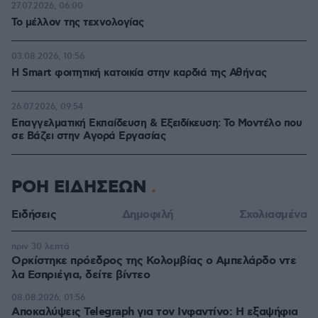
27.07.2026, 06:00
Το μέλλον της τεχνολογίας
03.08.2026, 10:56
Η Smart φοιτητική κατοικία στην καρδιά της Αθήνας
26.07.2026, 09:54
Επαγγελματική Εκπαίδευση & Εξειδίκευση: Το Mοντέλο που
σε Bάζει στην Aγορά Eργασίας
ΡΟΗ ΕΙΔΗΣΕΩΝ
Ειδήσεις
Δημοφιλή
Σχολιασμένα
πριν 30 λεπτά
Ορκίστηκε πρόεδρος της Κολομβίας ο Αμπελάρδο ντε
λα Εσπριέγια, δείτε βίντεο
08.08.2026, 01:56
Αποκαλύψεις Telegraph για τον Ινφαντίνο: Η εξαψήφια