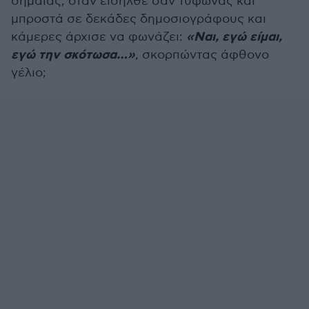
σημαίας, όταν εισήλθε σαν τυφώνας και
μπροστά σε δεκάδες δημοσιογράφους και
«Ναι, εγώ είμαι,
κάμερες άρχισε να φωνάζει:
εγώ την σκότωσα…»
, σκορπώντας άφθονο
γέλιο;