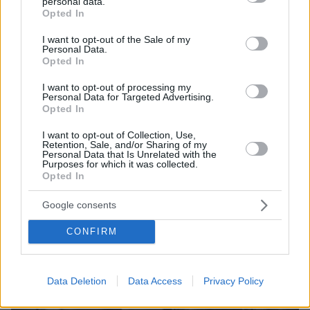
personal data.
grant or deny consent to Google and its third-party tags to
Opted In
με αυτό τον δικό του μοναδικό τρόπο.
use your data for below specified purposes in below Google
«Δεν ξέρω πόσοι το έχουνε καταλάβει, οι
consent section.
I want to opt-out of the Sale of my
Personal Data.
"Μουσικές Ταξιαρχίες" είναι μια μπλόφα. Κάτι
Opted In
δηλαδή πήγαινε να γίνει, αλλά άμα δεν υπάρχει
υποδομή, δεν γίνεται τίποτε»
I want to opt-out of processing my
θα πει στο
Personal Data for Targeted Advertising.
περιοδικό Ποπ & Ροκ.
Opted In
I want to opt-out of Collection, Use,
Retention, Sale, and/or Sharing of my
Personal Data that Is Unrelated with the
Purposes for which it was collected.
Opted In
Google consents
CONFIRM
Data Deletion
Data Access
Privacy Policy