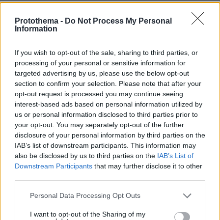
«Άμα δεν υπάρχει υποδομή…»
Protothema -
Do Not Process My Personal
Λίγη σημασία έχει για έναν άνθρωπο που εκτός
Information
σκηνής ήταν τελείως διαφορετικός, κάτι που
διαπίστωσε και ο γράφων όταν τον γνώρισε
If you wish to opt-out of the sale, sharing to third parties, or
processing of your personal or sensitive information for
τυχαία στα παλιά γραφεία της EMI. Μας
targeted advertising by us, please use the below opt-out
σύστησε ο Μάνος Ξυδούς, μου απευθύνθηκε
section to confirm your selection. Please note that after your
στον πληθυντικό και εγώ έμεινα σχεδόν
opt-out request is processed you may continue seeing
άφωνος από το ψιθυριστό της φωνής του: «Τι
interest-based ads based on personal information utilized by
us or personal information disclosed to third parties prior to
κάνετε; Χαίρομαι πολύ που σας γνωρίζω» μου
your opt-out. You may separately opt-out of the further
είπε με μια ευγένεια που παρέπεμπε σε αστό.
disclosure of your personal information by third parties on the
Μόνο που αυτή η ευγένεια εξαφανιζόταν όταν
IAB’s list of downstream participants. This information may
ανέβαινε στη σκηνή, βάλλοντας κατά πάντων
also be disclosed by us to third parties on the
IAB’s List of
Downstream Participants
that may further disclose it to other
με σκετσάκια που έκαναν τον κόσμο να
third parties.
δακρύζει από τα γέλια.
Ακόμη και όταν αυτονομήθηκε από το γκρουπ
Please note that this website/app uses one or more Google
Personal Data Processing Opt Outs
services and may gather and store information including but
το 1986, αποφασίζοντας να κάνει σόλο καριέρα
not limited to your visit or usage behaviour. You may click to
I want to opt-out of the Sharing of my
είχε ήδη προλειάνει το έδαφος δύο χρόνια πριν