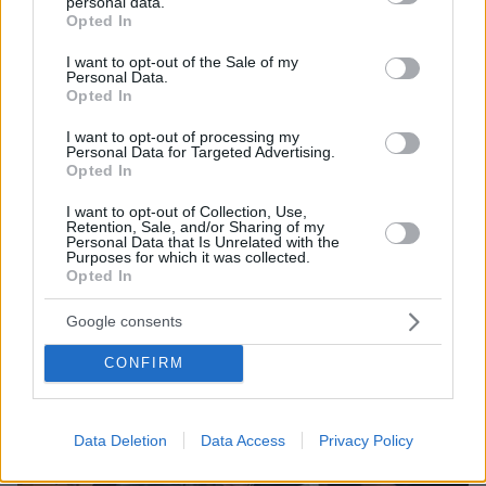
personal data.
grant or deny consent to Google and its third-party tags to
Νταλάρας για Αρβελέρ: Έφυγε η δασκάλα μας η Ελένη,
Opted In
use your data for below specified purposes in below Google
θα είμαι για πάντα ευγνώμων
consent section.
I want to opt-out of the Sale of my
Ήταν η Πρύτανης που μας τίμησε σε όλο τον κόσμο,
Personal Data.
γράφει σε ανάρτησή του
Opted In
I want to opt-out of processing my
Personal Data for Targeted Advertising.
Opted In
I want to opt-out of Collection, Use,
Retention, Sale, and/or Sharing of my
Personal Data that Is Unrelated with the
Purposes for which it was collected.
Opted In
Google consents
CONFIRM
Data Deletion
Data Access
Privacy Policy