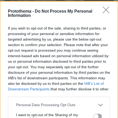
Protothema -
Do Not Process My Personal
Information
If you wish to opt-out of the sale, sharing to third parties, or
processing of your personal or sensitive information for
targeted advertising by us, please use the below opt-out
section to confirm your selection. Please note that after your
opt-out request is processed you may continue seeing
interest-based ads based on personal information utilized by
us or personal information disclosed to third parties prior to
your opt-out. You may separately opt-out of the further
disclosure of your personal information by third parties on the
23.07.2025, 11:09
IAB’s list of downstream participants. This information may
Η δημόσια εξομολόγηση που είχε κάνει ο Όζι Όσμπορν για
also be disclosed by us to third parties on the
IAB’s List of
τη σύζυγό του Σάρον: «Τη χτυπούσα, έκανα φρικτά
πράγματα κι εκείνη μου έσωζε τη ζωή κάθε μέρα»
Downstream Participants
that may further disclose it to other
third parties.
Please note that this website/app uses one or more Google
Personal Data Processing Opt Outs
services and may gather and store information including but
not limited to your visit or usage behaviour. You may click to
I want to opt-out of the Sharing of my