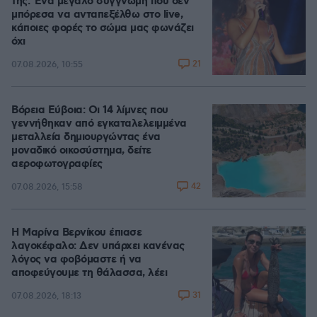
της: Ένα μεγάλο συγγνώμη που δεν
μπόρεσα να ανταπεξέλθω στο live,
κάποιες φορές το σώμα μας φωνάζει
όχι
21
07.08.2026, 10:55
Βόρεια Εύβοια: Οι 14 λίμνες που
γεννήθηκαν από εγκαταλελειμμένα
μεταλλεία δημιουργώντας ένα
μοναδικό οικοσύστημα, δείτε
αεροφωτογραφίες
42
07.08.2026, 15:58
Η Μαρίνα Βερνίκου έπιασε
λαγοκέφαλο: Δεν υπάρχει κανένας
λόγος να φοβόμαστε ή να
αποφεύγουμε τη θάλασσα, λέει
31
07.08.2026, 18:13