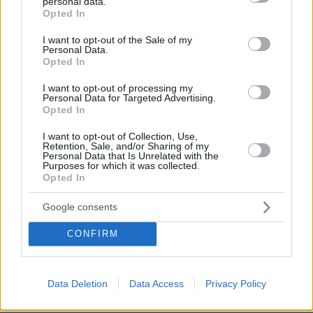
personal data.
grant or deny consent to Google and its third-party tags to
Opted In
use your data for below specified purposes in below Google
consent section.
I want to opt-out of the Sale of my
Personal Data.
Opted In
I want to opt-out of processing my
Personal Data for Targeted Advertising.
Opted In
I want to opt-out of Collection, Use,
Retention, Sale, and/or Sharing of my
Personal Data that Is Unrelated with the
Purposes for which it was collected.
Opted In
Google consents
CONFIRM
23.07.2025, 07:09
Όζι 'Οσμπορν: Τα διαφορετικά πρόσωπα του «Νονού της
χέβι μέταλ»
Data Deletion
Data Access
Privacy Policy