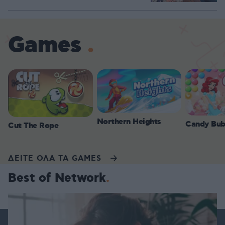
Games
Northern Heights
Candy Bub
Cut The Rope
ΔΕΙΤΕ ΟΛΑ ΤΑ GAMES
Best of Network