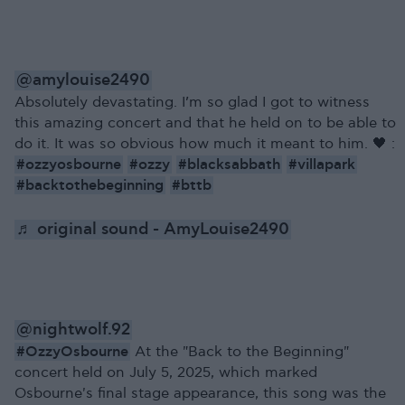
@amylouise2490
Absolutely devastating. I’m so glad I got to witness
this amazing concert and that he held on to be able to
do it. It was so obvious how much it meant to him. 🖤 :
#ozzyosbourne
#ozzy
#blacksabbath
#villapark
#backtothebeginning
#bttb
♬ original sound - AmyLouise2490
@nightwolf.92
#OzzyOsbourne
At the "Back to the Beginning"
concert held on July 5, 2025, which marked
Osbourne's final stage appearance, this song was the