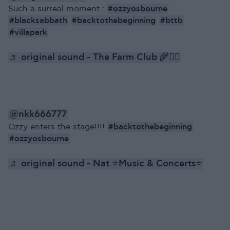
#ozzyosbourne
Such a surreal moment :
#blacksabbath
#backtothebeginning
#bttb
#villapark
♬ original sound - The Farm Club 🌾🧘‍♂️
@nkk666777
#backtothebeginning
Ozzy enters the stage!!!!
#ozzyosbourne
♬ original sound - Nat ⭐️Music & Concerts⭐️