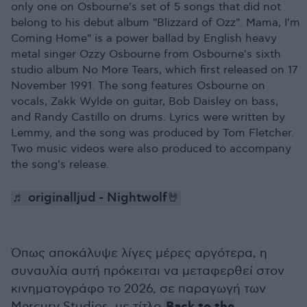
only one on Osbourne's set of 5 songs that did not
belong to his debut album "Blizzard of Ozz". Mama, I'm
Coming Home" is a power ballad by English heavy
metal singer Ozzy Osbourne from Osbourne's sixth
studio album No More Tears, which first released on 17
November 1991. The song features Osbourne on
vocals, Zakk Wylde on guitar, Bob Daisley on bass,
and Randy Castillo on drums. Lyrics were written by
Lemmy, and the song was produced by Tom Fletcher.
Two music videos were also produced to accompany
the song's release.
♬ originalljud - Nightwolf🤘
Όπως αποκάλυψε λίγες μέρες αργότερα, η
συναυλία αυτή πρόκειται να μεταφερθεί στον
κινηματογράφο το 2026, σε παραγωγή των
Mercury Studios, με τίτλο