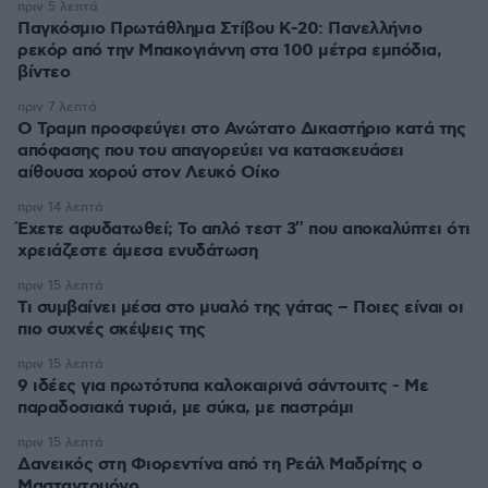
πριν 5 λεπτά
Παγκόσμιο Πρωτάθλημα Στίβου Κ-20: Πανελλήνιο
ρεκόρ από την Μπακογιάννη στα 100 μέτρα εμπόδια,
βίντεο
πριν 7 λεπτά
Ο Τραμπ προσφεύγει στο Ανώτατο Δικαστήριο κατά της
απόφασης που του απαγορεύει να κατασκευάσει
αίθουσα χορού στον Λευκό Οίκο
πριν 14 λεπτά
Έχετε αφυδατωθεί; Το απλό τεστ 3″ που αποκαλύπτει ότι
χρειάζεστε άμεσα ενυδάτωση
πριν 15 λεπτά
Τι συμβαίνει μέσα στο μυαλό της γάτας – Ποιες είναι οι
πιο συχνές σκέψεις της
πριν 15 λεπτά
9 ιδέες για πρωτότυπα καλοκαιρινά σάντουιτς - Με
παραδοσιακά τυριά, με σύκα, με παστράμι
πριν 15 λεπτά
Δανεικός στη Φιορεντίνα από τη Ρεάλ Μαδρίτης ο
Μασταντουόνο