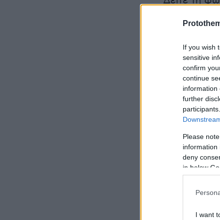
Δείτε τη φ
εμφάνιση το
Protothe
If you wish 
sensitive in
confirm you
continue se
information 
further disc
participants
Downstream 
Please note
information 
deny consent
in below Go
Persona
I want t