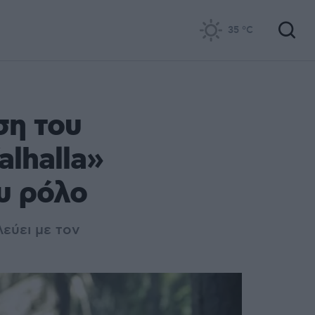
35
°C
ση του
alhalla»
ου ρόλο
εύει με τον