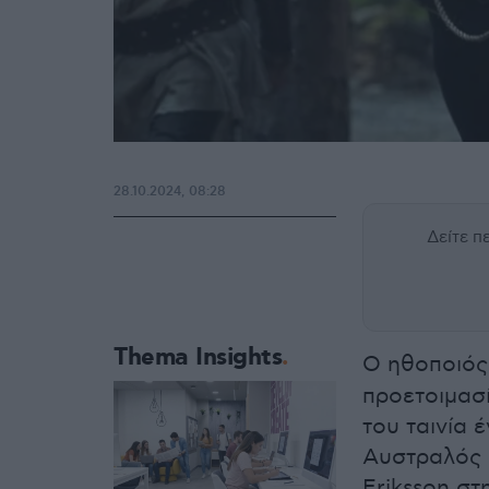
28.10.2024, 08:28
Δείτε 
Thema Insights
Ο ηθοποιό
προετοιμασί
του ταινία 
Αυστραλός η
Eriksson στ