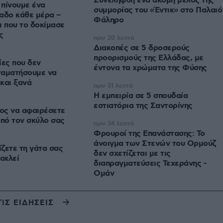
Συνελήφθη ένα ακόμη μέλος της
 πίνουμε ένα
συμμορίας του «Έντικ» στο Παλαιό
αδο κάθε μέρα –
Φάληρο
ι που το δοκίμασε
ς
πριν 20 λεπτά
Διακοπές σε 5 δροσερούς
προορισμούς της Ελλάδας, με
ίες που δεν
έντονα τα χρώματα της Φύσης
ταματήσουμε να
και ξανά
πριν 31 λεπτά
Η εμπειρία σε 5 σπουδαία
εστιατόρια της Σαντορίνης
ος να αφαιρέσετε
από τον σκύλο σας
πριν 34 λεπτά
Φρουροί της Επανάστασης: Το
άνοιγμα των Στενών του Ορμούζ
ζετε τη γάτα σας
δεν σχετίζεται με τις
οχλεί
διαπραγματεύσεις Τεχεράνης -
Ομάν
ΤΙΣ ΕΙΔΗΣΕΙΣ