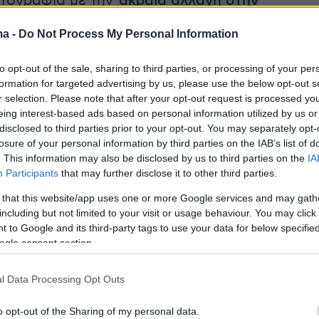
ωτογραφία με την
ακραία αλλαγή στην
υ Σαμ Κόρλετ στο Watch and Chill
ma -
Do Not Process My Personal Information
to opt-out of the sale, sharing to third parties, or processing of your per
formation for targeted advertising by us, please use the below opt-out s
r selection. Please note that after your opt-out request is processed y
eing interest-based ads based on personal information utilized by us or
disclosed to third parties prior to your opt-out. You may separately opt-
losure of your personal information by third parties on the IAB’s list of
. This information may also be disclosed by us to third parties on the
IA
Participants
that may further disclose it to other third parties.
 that this website/app uses one or more Google services and may gath
including but not limited to your visit or usage behaviour. You may click 
 to Google and its third-party tags to use your data for below specifi
ogle consent section.
l Data Processing Opt Outs
o opt-out of the Sharing of my personal data.