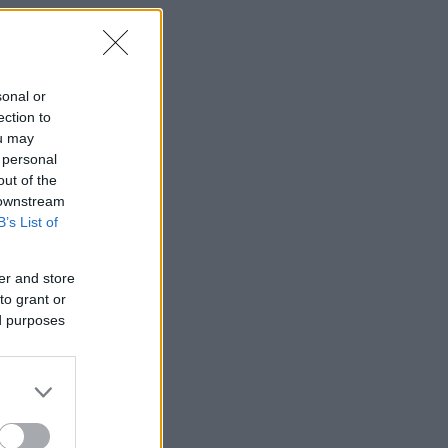
sonal or
ection to
ou may
 personal
out of the
 downstream
B’s List of
er and store
to grant or
ed purposes