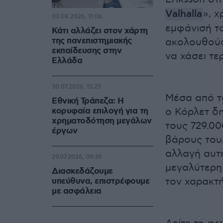
Valhalla
», 
03.08.2026, 11:06
εμφάνισή το
Κάτι αλλάζει στον χάρτη
της πανεπιστημιακής
ακολουθούσ
εκπαίδευσης στην
να χάσει τε
Ελλάδα
30.07.2026, 15:25
Μέσα από τ
Εθνική Τράπεζα: Η
κορυφαία επιλογή για τη
ο Κόρλετ δ
χρηματοδότηση μεγάλων
τους 729.0
έργων
βάρους του.
αλλαγή αυτ
29.07.2026, 09:39
μεγαλύτερη
Διασκεδάζουμε
τον χαρακτ
υπεύθυνα, επιστρέφουμε
με ασφάλεια