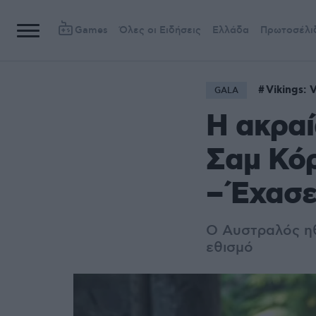
Games
Όλες οι Ειδήσεις
Ελλάδα
Πρωτοσέλι
Vikings: V
GALA
Η ακραί
Σαμ Κόρ
– Έχασε
Ο Αυστραλός ηθ
εθισμό