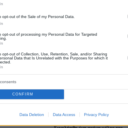
In
o opt-out of the Sale of my Personal Data.
protothema.gr στο Google News
το
και μάθετε πρώτοι
In
εις
to opt-out of processing my Personal Data for Targeted
Ειδήσεις
 τελευταίες
από την Ελλάδα και τον Κόσμο, τη
ing.
In
Protothema.gr
μβαίνουν, στο
o opt-out of Collection, Use, Retention, Sale, and/or Sharing
ersonal Data that Is Unrelated with the Purposes for which it
lected.
In
Ειδήσεις
Δημοφιλή
Σχολιασμέν
ΗΣΕΩΝ
consents
πριν 15 λεπτά
Συνέντευξη ποταμός του Χάντερ
ύρα για τον σύζυγό
CONFIRM
Μπάιντεν: Ο πατέρας μου έχει
α φανταστεί με έναν
μεταστάσεις στα οστά - Έπινα 4
ρόνια, ο γάμος
λίτρα βότκα τη μέρα, κάπνιζα κρακ
τερος απ’ ό,τι
κάθε 15 λεπτά
Data Deletion
Data Access
Privacy Policy
πριν 19 λεπτά