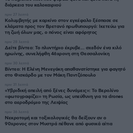
διάρκεια του καλοκαιριού
πριν 27 λεπτά
Κολυμβητής με καρκίνο στον εγκέφαλο ξέσπασε σε
κλάματα προς τον Βρετανό πρωθυπουργό: Ικετεύω για
τη ζωή όλων μας, ο πόνος είναι αφόρητος
πριν 28 λεπτά
Δείτε βίντεο: Το πλυντήριο έκρυβε... σχεδόν ένα κιλό
ηρωίνης, συνελήφθη 46χρονη στη Θεσσαλονίκη
πριν 30 λεπτά
Βίντεο: Η Ελένη Μενεγάκη απαθανατίστηκε για φαγητό
στο Φισκάρδο με τον Μάκη Παντζόπουλο
πριν 31 λεπτά
«Υβριδική απειλή από ξένες δυνάμεις»: Το Βερολίνο
«φωτογραφίζει» τη Ρωσία, ως υπεύθυνη για τα drones
στο αεροδρόμιο της Λειψίας
πριν 36 λεπτά
Νεκροτομή και τοξικολογικές θα δείξουν αν ο
90χρονος στον Μυστρά πέθανε από φυσικά αίτια