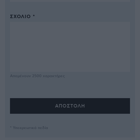
ΣΧΌΛΙΟ *
Απομένουν
2500
χαρακτήρες
* Υποχρεωτικά πεδία