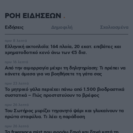
ΡΟΗ ΕΙΔΗΣΕΩΝ
Ειδήσεις
Δημοφιλή
Σχολιασμένα
πριν 8 λεπτά
Ελληνική ακτοπλοΐα: 164 πλοία, 20 εκατ. επιβάτες και
χρηματοδοτικό κενό άνω των €5 δισ.
πριν 16 λεπτά
Από την αιμορραγία μέχρι τη δηλητηρίαση: Τι πρέπει να
κάνετε άμεσα για να βοηθήσετε τη γάτα σας
πριν 23 λεπτά
Το μητρικό γάλα περιέχει πάνω από 1.500 βιοδραστικά
συστατικά – Πώς προστατεύουν το βρέφος
πριν 26 λεπτά
Του Σωτήρος μυρίζει τηγανητό ψάρι και γλυκαίνουν τα
πρώτα σταφύλια. Τι λέει η παράδοση
πριν 26 λεπτά
Τα fragrance mist που φοράω ξανά και ξανά κατά τη