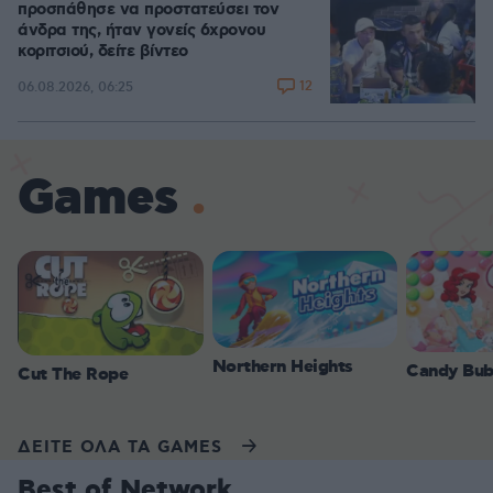
προσπάθησε να προστατεύσει τον
άνδρα της, ήταν γονείς 6χρονου
κοριτσιού, δείτε βίντεο
12
06.08.2026, 06:25
Games
Northern Heights
Candy Bub
Cut The Rope
ΔΕΙΤΕ ΟΛΑ ΤΑ GAMES
Best of Network