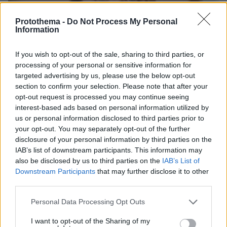
Protothema -
Do Not Process My Personal
Information
If you wish to opt-out of the sale, sharing to third parties, or
processing of your personal or sensitive information for
targeted advertising by us, please use the below opt-out
section to confirm your selection. Please note that after your
opt-out request is processed you may continue seeing
interest-based ads based on personal information utilized by
us or personal information disclosed to third parties prior to
your opt-out. You may separately opt-out of the further
disclosure of your personal information by third parties on the
IAB’s list of downstream participants. This information may
also be disclosed by us to third parties on the
IAB’s List of
30.07.2026, 09:33
Downstream Participants
that may further disclose it to other
Το DEI College παρουσιάζει τη Sophia. Την πρώτη 24/7
βοηθό AI που αλλάζει τον τρόπο με τον οποίο μαθαίνουν οι
third parties.
φοιτητές
Please note that this website/app uses one or more Google
Personal Data Processing Opt Outs
services and may gather and store information including but
03.08.2026, 10:56
not limited to your visit or usage behaviour. You may click to
I want to opt-out of the Sharing of my