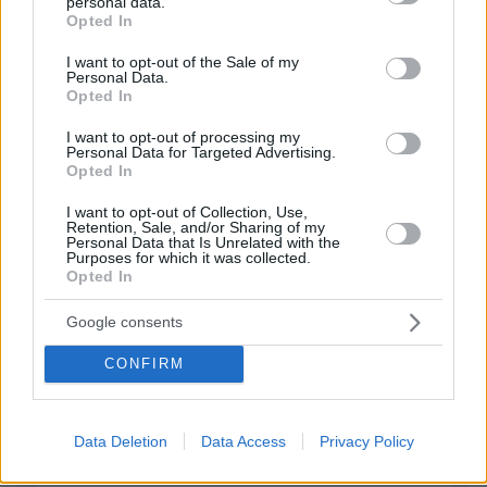
Η Smart φοιτητική κατοικία στην καρδιά της Αθήνας
personal data.
grant or deny consent to Google and its third-party tags to
Opted In
use your data for below specified purposes in below Google
29.07.2026, 09:39
consent section.
I want to opt-out of the Sale of my
Διασκεδάζουμε υπεύθυνα, επιστρέφουμε με ασφάλεια
Personal Data.
Opted In
ΣΧΟΛΙΑ
I want to opt-out of processing my
Personal Data for Targeted Advertising.
Opted In
ΠΡΟΣΘΗΚΗ ΣΧΟΛΙΟΥ
I want to opt-out of Collection, Use,
Retention, Sale, and/or Sharing of my
ΠΡΟΣΘΗΚΗ ΣΧΟΛΙΟΥ
Personal Data that Is Unrelated with the
Purposes for which it was collected.
Opted In
ΌΝΟΜΑ *
Google consents
CONFIRM
EMAIL
Data Deletion
Data Access
Privacy Policy