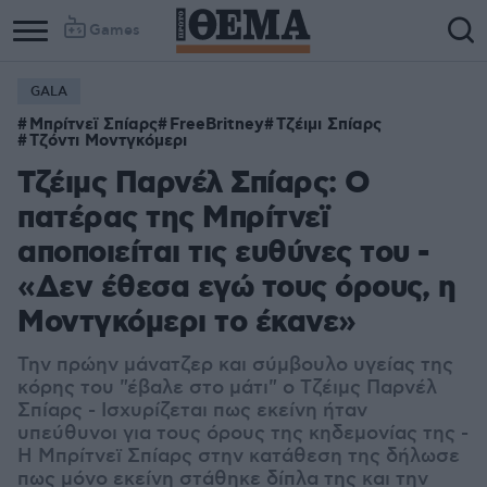
Games
GALA
Μπρίτνεϊ Σπίαρς
FreeBritney
Τζέιμι Σπίαρς
Τζόντι Μοντγκόμερι
Τζέιμς Παρνέλ Σπίαρς: Ο
πατέρας της Μπρίτνεϊ
αποποιείται τις ευθύνες του -
«Δεν έθεσα εγώ τους όρους, η
Μοντγκόμερι το έκανε»
Την πρώην μάνατζερ και σύμβουλο υγείας της
κόρης του "έβαλε στο μάτι" ο Τζέιμς Παρνέλ
Σπίαρς - Ισχυρίζεται πως εκείνη ήταν
υπεύθυνοι για τους όρους της κηδεμονίας της -
Η Μπρίτνεϊ Σπίαρς στην κατάθεση της δήλωσε
πως μόνο εκείνη στάθηκε δίπλα της και την