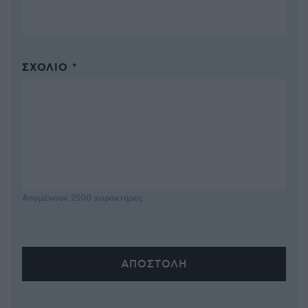
ΣΧΌΛΙΟ *
Απομένουν
2500
χαρακτήρες