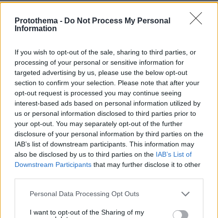
τους
Protothema -
Do Not Process My Personal
09.08.2026, 00:30
Information
Ποιοι μπορεί να είναι οι λόγοι που μια γάτα τινάζεται
στον ύπνο της
If you wish to opt-out of the sale, sharing to third parties, or
09.08.2026, 00:15
processing of your personal or sensitive information for
Πολύτεκνες οικογένειες: Μόλις 23.097 στην Ελλάδα –
targeted advertising by us, please use the below opt-out
Πόσες έχουν πάνω από 6 παιδιά
section to confirm your selection. Please note that after your
09.08.2026, 00:14
opt-out request is processed you may continue seeing
Δύο θάνατοι λουομένων το Σάββατο σε Λέσβο και
interest-based ads based on personal information utilized by
Σιθωνία
us or personal information disclosed to third parties prior to
your opt-out. You may separately opt-out of the further
09.08.2026, 00:00
disclosure of your personal information by third parties on the
Μαγειρεύουμε με αυγά: 7 συνταγές που …τα σπάνε
IAB’s list of downstream participants. This information may
08.08.2026, 23:56
also be disclosed by us to third parties on the
IAB’s List of
Γερμανία: Μη επανδρωμένα αεροσκάφη εθεάθησαν
Downstream Participants
that may further disclose it to other
πάνω από στρατιωτική βάση
third parties.
08.08.2026, 23:53
Please note that this website/app uses one or more Google
Personal Data Processing Opt Outs
Θετικές οι συνομιλίες με το Ιράν για τα Στενά του
services and may gather and store information including but
Ορμούζ, λέει το Ομάν
not limited to your visit or usage behaviour. You may click to
I want to opt-out of the Sharing of my