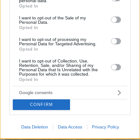
personal data.
grant or deny consent to Google and its third-party tags to
Opted In
use your data for below specified purposes in below Google
ΔΕΙΤΕ ΟΛΕΣ ΤΙΣ ΕΙΔΗΣΕΙΣ
consent section.
I want to opt-out of the Sale of my
Personal Data.
Opted In
ΤΑ ΠΙΟ ΔΗΜΟΦΙΛΗ
I want to opt-out of processing my
Personal Data for Targeted Advertising.
Opted In
I want to opt-out of Collection, Use,
Retention, Sale, and/or Sharing of my
Personal Data that Is Unrelated with the
Purposes for which it was collected.
Opted In
Google consents
CONFIRM
Data Deletion
Data Access
Privacy Policy