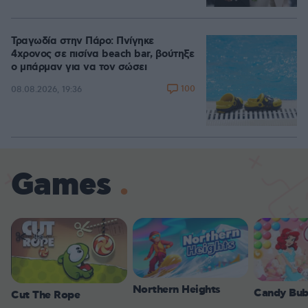
Τραγωδία στην Πάρο: Πνίγηκε
4χρονος σε πισίνα beach bar, βούτηξε
ο μπάρμαν για να τον σώσει
100
08.08.2026, 19:36
Games
Northern Heights
Candy Bub
Cut The Rope