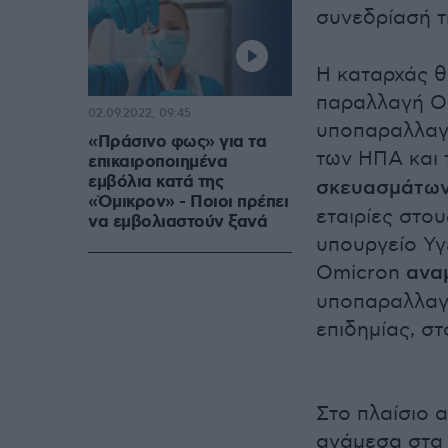
συνεδρίασή 
Η καταρχάς θ
παραλλαγή Om
02.09.2022, 09:45
υποπαραλλαγέ
«Πράσινο φως» για τα
των ΗΠΑ και 
επικαιροποιημένα
εμβόλια κατά της
σκευασμάτω
«Όμικρον» - Ποιοι πρέπει
εταιρίες στου
να εμβολιαστούν ξανά
υπουργείο Υγ
Omicron
ανα
υποπαραλλαγέ
επιδημίας, σ
Στο πλαίσιο α
ανάμεσα στα 