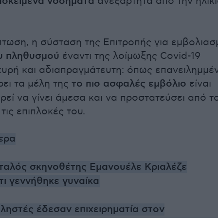
ποκείμενα νοσήματα
ανεξάρτητα από την ηλικ
πτωση, η σύσταση της Επιτροπής για εμβολιασ
υ πληθυσμού
έναντι της λοίμωξης
Covid
-19
χυρή και αδιαπραγμάτευτη: όπως επανειλημμέ
ει τα μέλη της
το πιο ασφαλές εμβόλιο
είναι
ρεί να γίνει άμεσα και να προστατεύσει από τ
τις επιπλοκές του.
ερα
Ιταλός σκηνοθέτης Εμανουέλε Κριαλέζε
ι γεννήθηκε γυναίκα
ληστές έδεσαν επιχειρηματία στον