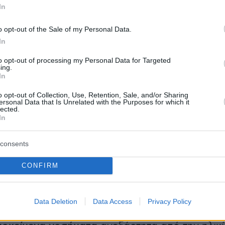
In
ναντι της λοίμωξης δεν θα μπορούν να τα
o opt-out of the Sale of my Personal Data.
In
to opt-out of processing my Personal Data for Targeted
ing.
κόμη προς το παρόν ο τρόπος και ο χρόνος
In
ε όσους έχουν νοσήσει.
Επίσης, δεν έχει
o opt-out of Collection, Use, Retention, Sale, and/or Sharing
ί το μεσοδιάστημα που θα πρέπει να έχει
ersonal Data that Is Unrelated with the Purposes for which it
lected.
 την τελευταία βασική ή την πρώτη ή δεύτερη
In
δόση. Μέχρι τώρα, το χρονικό διάστημα μεταξ
ικών δόσεων είναι
τέσσερις μήνες.
consents
CONFIRM
ες συμφωνούν ότι προτεραιότητα στον
ε το επικαιροποιημένο σκεύασμα θα έχουν,
ς προηγούμενες περιπτώσεις, τα άτομα ηλικίας
Data Deletion
Data Access
Privacy Policy
χρόνων
και όσοι είναι
ανοσοκατασταλμένοι
και