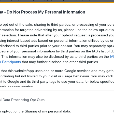
μένων εμβολίων στον ελληνικό πληθυσμό, με
ς παραλαβές που θα γίνουν μέσω του
ma -
Do Not Process My Personal Information
ηχανισμού στήριξης.
to opt-out of the sale, sharing to third parties, or processing of your per
formation for targeted advertising by us, please use the below opt-out s
πληροφορίες, το ζήτημα που αποσαφηνίστηκε
r selection. Please note that after your opt-out request is processed y
eing interest-based ads based on personal information utilized by us or
ότι πρόκειται για ενισχυτικά (booster) εμβόλια
disclosed to third parties prior to your opt-out. You may separately opt-
ση τους θα γίνει με γνώμονα την
ολοκλήρωση
losure of your personal information by third parties on the IAB’s list of
εμβολιασμού.
Οι επιστήμονες μελέτησαν τα
. This information may also be disclosed by us to third parties on the
IA
Participants
that may further disclose it to other third parties.
 τα επικαιροποιημένα εμβόλια, εστιάζοντας σ
υν δοκιμαστεί μόνο σε εμβολιασμένο πληθυσμ
 that this website/app uses one or more Google services and may gath
including but not limited to your visit or usage behaviour. You may click 
ασικές δόσεις εμβολίου mRNA ή με το
 to Google and its third-party tags to use your data for below specifi
μβόλιο.
ogle consent section.
 συνεπώς την πρόσβαση
στα επικαιροποιημένα
l Data Processing Opt Outs
σους έχουν λάβει το
βασικό σχήμα
εμβολίων.
o opt-out of the Sharing of my personal data.
ν τα νέα εμβόλια για τη θωράκιση τους για