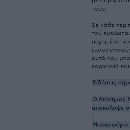
με σοβαρά
υ
τους.
Σε κάθε περί
του
ευάλωτο
παραμένει ισ
έχουν αναφέρ
αυτό που μπο
κορωνοϊό και 
Ειδήσεις σήμ
Ο διάσημος 
αποκάλυψε ότ
Μασκοφόροι 