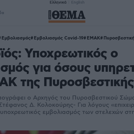
Ελληνικά
English
δα
Εμβολιασμός
Εμβολιασμός Covid-19
ΕΜΑΚ
Πυροσβεστικ
ός: Υποχρεωτικός ο
σμός για όσους υπηρε
ΜΑΚ της Πυροσβεστικής
πογράφει
ο Αρχηγός του Πυροσβεστικού Σώμ
Στέφανος Δ. Κολoκούρης- Για λόγους «επιχει
 υποχρεωτικός εμβολιασμός των στελεχών στ