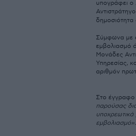
υπογράφει ο
Αντιστράτηγο
δημοσιότητα
Σύμφωνα με ό
εμβολιασμό ό
Μονάδες Αντ
Υπηρεσίας, κ
αριθμόν πρω
Στο έγγραφο 
παρούσας δια
υποχρεωτικά 
εμβολιασμό».