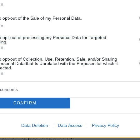
In
o opt-out of the Sale of my Personal Data.
In
to opt-out of processing my Personal Data for Targeted
ing.
γγραφο καλούνται τα στελέχη των ΕΜΑΚ που δ
In
αστεί, αλλά το επιθυμούν,
να το πράξουν ως τ
o opt-out of Collection, Use, Retention, Sale, and/or Sharing
ersonal Data that Is Unrelated with the Purposes for which it
την ειδοποίηση ότι σε αντίθετη περίπτωση θα
lected.
In
ούν από άλλα στελέχη της
Πυροσβεστικής
που θα έχουν ολοκληρώσει των εμβολιασμό του
consents
 οι διοικήσεις των ΕΜΑΚ, να ενημερώσουν ως
CONFIRM
ο Αρχηγείο, ποια στελέχη τους έχουν προβεί
σμό τους, ποια στελέχη έχουν κινήσει τη
Data Deletion
Data Access
Privacy Policy
α εμβολιαστούν και ποια στελέχη δεν έχουν
ει τον εμβολιασμό τους.