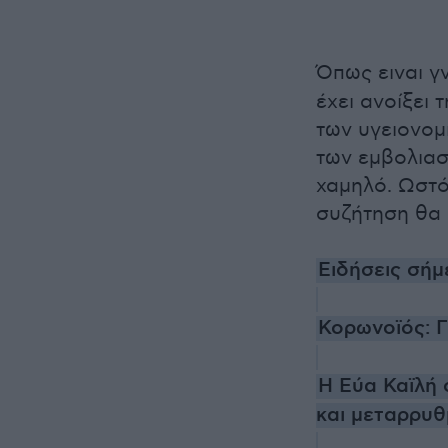
Όπως ειναι 
έχει ανοίξει
των υγειονομ
των εμβολιασ
χαμηλό. Ωστόσ
συζήτηση θα 
Ειδήσεις σή
Κορωνοϊός: Γ
Η Εύα Καϊλή 
και μεταρρυθ