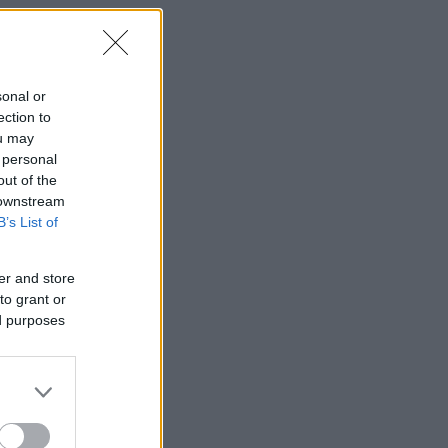
sonal or
ection to
ou may
 personal
out of the
 downstream
B’s List of
er and store
to grant or
ed purposes