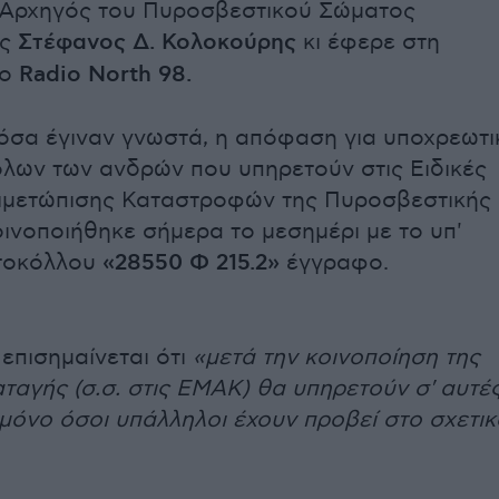
 Αρχηγός του Πυροσβεστικού Σώματος
ς
Στέφανος Δ. Κολoκούρης
κι έφερε στη
 ο
Radio North 98.
σα έγιναν γνωστά, η απόφαση για υποχρεωτι
λων των ανδρών που υπηρετούν στις Ειδικές
ιμετώπισης Καταστροφών της Πυροσβεστικής
οινοποιήθηκε σήμερα το μεσημέρι με το υπ'
τοκόλλου
«28550 Φ 215.2»
έγγραφο.
επισημαίνεται ότι
«μετά την κοινοποίηση της
ταγής (σ.σ. στις ΕΜΑΚ) θα υπηρετούν σ' αυτέ
μόνο όσοι υπάλληλοι έχουν προβεί στο σχετικ