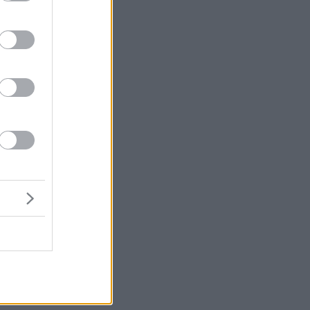
εν
ις
ς.