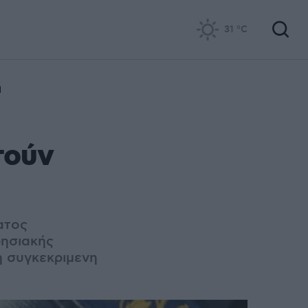
31
°C
ή
τούν
ατος
ρησιακής
η συγκεκριμενη