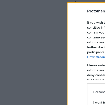
Δείτε το έγγ
Protothe
If you wish 
sensitive in
confirm you
continue se
information 
further disc
participants
Downstream 
Please note
information 
deny consent
in below Go
Persona
I want t