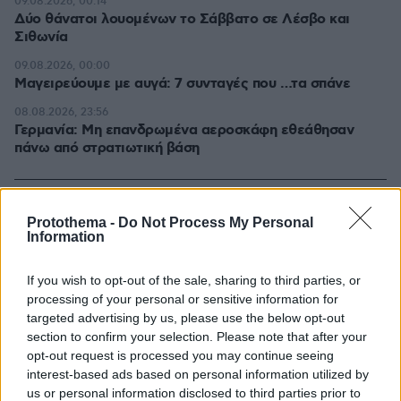
09.08.2026, 00:14
Δύο θάνατοι λουομένων το Σάββατο σε Λέσβο και
Σιθωνία
09.08.2026, 00:00
Μαγειρεύουμε με αυγά: 7 συνταγές που …τα σπάνε
08.08.2026, 23:56
Γερμανία: Μη επανδρωμένα αεροσκάφη εθεάθησαν
πάνω από στρατιωτική βάση
ΔΕΙΤΕ ΟΛΕΣ ΤΙΣ ΕΙΔΗΣΕΙΣ
Protothema -
Do Not Process My Personal
Information
ΤΑ ΠΙΟ ΔΗΜΟΦΙΛΗ
If you wish to opt-out of the sale, sharing to third parties, or
processing of your personal or sensitive information for
targeted advertising by us, please use the below opt-out
section to confirm your selection. Please note that after your
opt-out request is processed you may continue seeing
interest-based ads based on personal information utilized by
us or personal information disclosed to third parties prior to