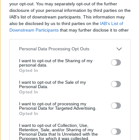
your opt-out. You may separately opt-out of the further
disclosure of your personal information by third parties on the
IAB’s list of downstream participants. This information may
also be disclosed by us to third parties on the
IAB’s List of
Downstream Participants
that may further disclose it to other
third parties.
Please note that this website/app uses one or more Google
Personal Data Processing Opt Outs
services and may gather and store information including but
not limited to your visit or usage behaviour. You may click to
I want to opt-out of the Sharing of my
personal data.
grant or deny consent to Google and its third-party tags to
Opted In
use your data for below specified purposes in below Google
consent section.
I want to opt-out of the Sale of my
Personal Data.
Opted In
I want to opt-out of processing my
08.08.2026, 18:08
Personal Data for Targeted Advertising.
Μυστήριο 3.500 ετών στη Σαντορίνη: Ο 15χρονος
Opted In
που δεν πρόλαβε να ξεφύγει από το τσουνάμι
μπορεί ν' αλλάξει τη χρονολογία της μεγάλης
I want to opt-out of Collection, Use,
Retention, Sale, and/or Sharing of my
έκρηξης
Personal Data that Is Unrelated with the
Purposes for which it was collected.