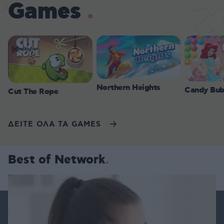
Games
Northern Heights
Candy Bub
Cut The Rope
ΔΕΙΤΕ ΟΛΑ ΤΑ GAMES
Best of Network