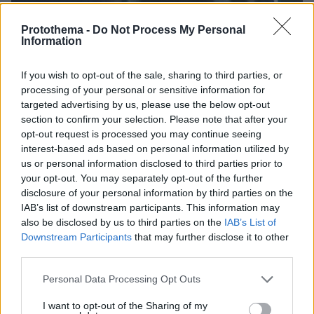
Protothema -
Do Not Process My Personal
Information
If you wish to opt-out of the sale, sharing to third parties, or
processing of your personal or sensitive information for
targeted advertising by us, please use the below opt-out
section to confirm your selection. Please note that after your
opt-out request is processed you may continue seeing
interest-based ads based on personal information utilized by
us or personal information disclosed to third parties prior to
your opt-out. You may separately opt-out of the further
disclosure of your personal information by third parties on the
IAB’s list of downstream participants. This information may
also be disclosed by us to third parties on the
IAB’s List of
Downstream Participants
that may further disclose it to other
06.08.2026, 23:17
third parties.
Στη ΓΑΔΑ κρατείται η 46χρονη που κατηγορείται
για την επίθεση στη Marfin, δείτε βίντεο και
Please note that this website/app uses one or more Google
Personal Data Processing Opt Outs
φωτογραφίες
services and may gather and store information including but
not limited to your visit or usage behaviour. You may click to
I want to opt-out of the Sharing of my