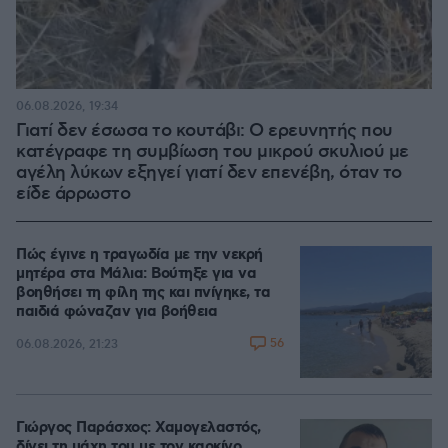
06.08.2026, 19:34
Γιατί δεν έσωσα το κουτάβι: Ο ερευνητής που
κατέγραφε τη συμβίωση του μικρού σκυλιού με
αγέλη λύκων εξηγεί γιατί δεν επενέβη, όταν το
είδε άρρωστο
Πώς έγινε η τραγωδία με την νεκρή
μητέρα στα Μάλια: Βούτηξε για να
βοηθήσει τη φίλη της και πνίγηκε, τα
παιδιά φώναζαν για βοήθεια
56
06.08.2026, 21:23
Γιώργος Παράσχος: Χαμογελαστός,
δίνει τη μάχη του με τον καρκίνο,