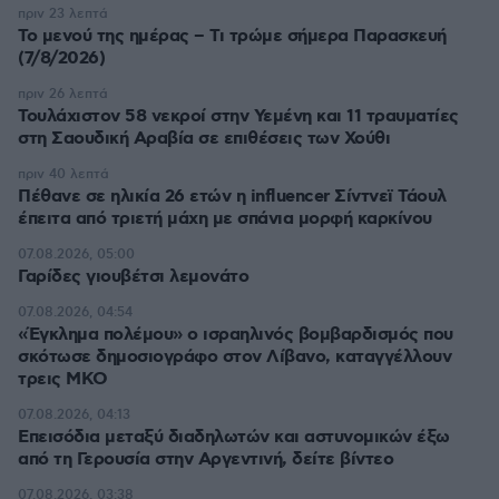
πριν 23 λεπτά
Το μενού της ημέρας – Τι τρώμε σήμερα Παρασκευή
(7/8/2026)
πριν 26 λεπτά
Τουλάχιστον 58 νεκροί στην Υεμένη και 11 τραυματίες
στη Σαουδική Αραβία σε επιθέσεις των Χούθι
πριν 40 λεπτά
Πέθανε σε ηλικία 26 ετών η influencer Σίντνεϊ Τάουλ
έπειτα από τριετή μάχη με σπάνια μορφή καρκίνου
07.08.2026, 05:00
Γαρίδες γιουβέτσι λεμονάτο
07.08.2026, 04:54
«Έγκλημα πολέμου» ο ισραηλινός βομβαρδισμός που
σκότωσε δημοσιογράφο στον Λίβανο, καταγγέλλουν
τρεις ΜΚΟ
07.08.2026, 04:13
Επεισόδια μεταξύ διαδηλωτών και αστυνομικών έξω
από τη Γερουσία στην Αργεντινή, δείτε βίντεο
07.08.2026, 03:38