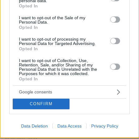
personal data.
grant or deny consent to Google and its third-party tags to
Opted In
use your data for below specified purposes in below Google
consent section.
I want to opt-out of the Sale of my
Personal Data.
Opted In
I want to opt-out of processing my
Personal Data for Targeted Advertising.
Opted In
I want to opt-out of Collection, Use,
Retention, Sale, and/or Sharing of my
Personal Data that Is Unrelated with the
Purposes for which it was collected.
Opted In
Google consents
CONFIRM
Data Deletion
Data Access
Privacy Policy