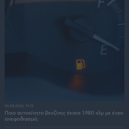
06.08.2026, 19:12
Ποιο αυτοκίνητο βενζίνης έκανε 1.980 χλμ με έναν
ανεφοδιασμό;