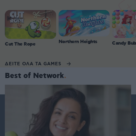
Northern Heights
Candy Bub
Cut The Rope
ΔΕΙΤΕ ΟΛΑ ΤΑ GAMES
Best of Network