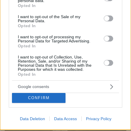
personal data.
Είδος υπό εξαφάνιση οι υπερπολύτεκνοι στην
grant or deny consent to Google and its third-party tags to
Opted In
Ελλάδα που γερνάει: Τα... δύο ταψιά μεσημεριανό,
use your data for below specified purposes in below Google
τα επιδόματα, η καθημερινότητά τους
consent section.
I want to opt-out of the Sale of my
Personal Data.
Opted In
I want to opt-out of processing my
Personal Data for Targeted Advertising.
Opted In
I want to opt-out of Collection, Use,
Retention, Sale, and/or Sharing of my
Personal Data that Is Unrelated with the
Purposes for which it was collected.
Opted In
Google consents
CONFIRM
Data Deletion
Data Access
Privacy Policy