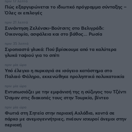
πριν 17 λεπτά
Πώς εξαργυρώνεται το ιδιωτικό πρόγραμμα σύνταξης –
Όλες οι επιλογές
πριν 21 λεπτά
Συνάντηση Ζελένσκι-Βούτσιτς στο Βελιγράδι:
Οικονομία, ασφάλεια και στο βάθος... Ρωσία
πριν 35 λεπτά
Σιροπιαστά γλυκά: Πού βρίσκουμε από τα καλύτερα
γλυκά ταψιού για το σπίτι
πριν μία ώρα
Υπό έλεγχο η πυρκαγιά σε ισόγειο κατάστημα στο
Παλαιό Φάληρο, εκκενώθηκε προληπτικά πολυκατοικία
πριν μία ώρα
Εντυπωσιάζει με την εμφάνισή της η σύζυγος του Τζέντι
Όσμαν στις διακοπές τους στην Τουρκία, βίντεο
πριν μία ώρα
Φωτιά στη Σητεία στην περιοχή Αχλάδια, κοντά σε
πάρκο με ανεμογεννήτριες, πνέουν ισχυροί άνεμοι στην
περιοχή