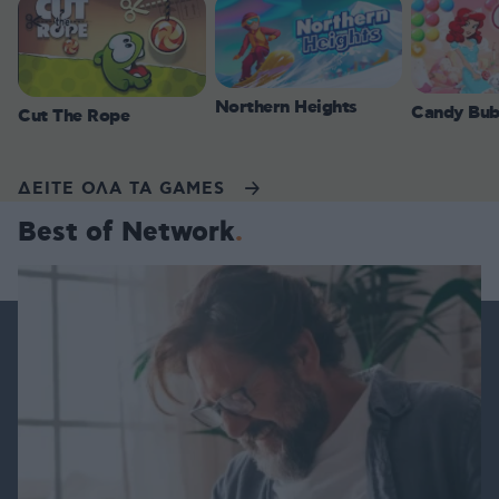
Northern Heights
Candy Bub
Cut The Rope
ΔΕΙΤΕ ΟΛΑ ΤΑ GAMES
Best of Network