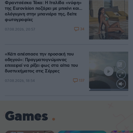
Φραντσέσκα Τόκα: Η Ιταλίδα «νύφη»
της Eurovision ποζάρει με μπικίνι και...
ολόγυμνη στην μπανιέρα της, δείτε
φωτογραφίες
34
07.08.2026, 20:57
«Κάτι απέσπασε την προσοχή του
οδηγού»: Πραγματογνώμονας
επιχειρεί να ρίξει φως στα αίτια του
δυστυχήματος στις Σέρρες
137
07.08.2026, 18:54
Loaded
:
100.00%
Games