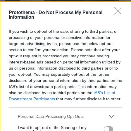
Protothema -
Do Not Process My Personal
Information
If you wish to opt-out of the sale, sharing to third parties, or
processing of your personal or sensitive information for
targeted advertising by us, please use the below opt-out
section to confirm your selection. Please note that after your
opt-out request is processed you may continue seeing
interest-based ads based on personal information utilized by
us or personal information disclosed to third parties prior to
your opt-out. You may separately opt-out of the further
disclosure of your personal information by third parties on the
IAB’s list of downstream participants. This information may
also be disclosed by us to third parties on the
IAB’s List of
Downstream Participants
that may further disclose it to other
third parties.
Please note that this website/app uses one or more Google
Personal Data Processing Opt Outs
services and may gather and store information including but
07.08.2026, 15:59
not limited to your visit or usage behaviour. You may click to
I want to opt-out of the Sharing of my