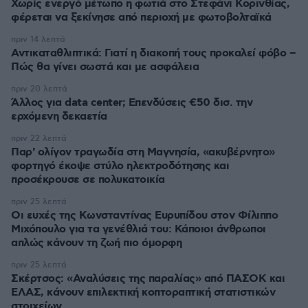
Χωρίς ενεργό μέτωπο η φωτιά στο Στεφάνι Κορινθίας,
φέρεται να ξεκίνησε από περιοχή με φωτοβολταϊκά
πριν 14 λεπτά
Αντικαταθλιπτικά: Γιατί η διακοπή τους προκαλεί φόβο –
Πώς θα γίνει σωστά και με ασφάλεια
πριν 20 λεπτά
Άλλος για data center; Επενδύσεις €50 δισ. την
ερχόμενη δεκαετία
πριν 22 λεπτά
Παρ' ολίγον τραγωδία στη Μαγνησία, «ακυβέρνητο»
φορτηγό έκοψε στύλο ηλεκτροδότησης και
προσέκρουσε σε πολυκατοικία
πριν 25 λεπτά
Οι ευχές της Κωνσταντίνας Ευρυπίδου στον Φίλιππο
Μιχόπουλο για τα γενέθλιά του: Κάποιοι άνθρωποι
απλώς κάνουν τη ζωή πιο όμορφη
πριν 25 λεπτά
Σκέρτσος: «Αναλύσεις της παραλίας» από ΠΑΣΟΚ και
ΕΛΑΣ, κάνουν επιλεκτική κοπτοραπτική στατιστικών
στοιχείων