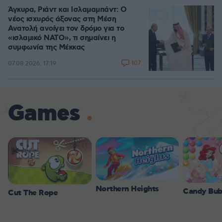
Άγκυρα, Ριάντ και Ισλαμαμπάντ: Ο
νέος ισχυρός άξονας στη Μέση
Ανατολή ανοίγει τον δρόμο για το
«ισλαμικό ΝΑΤΟ», τι σημαίνει η
συμφωνία της Μέκκας
107
07.08.2026, 17:19
Games
Northern Heights
Candy Bub
Cut The Rope