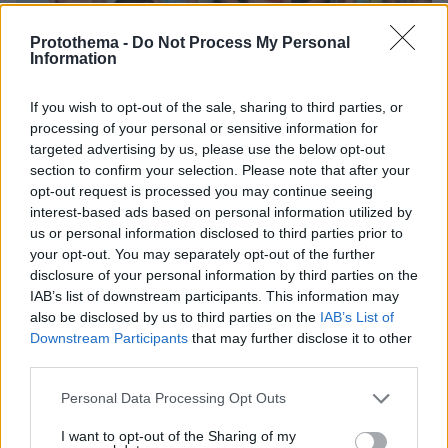
Protothema -
Do Not Process My Personal
Information
If you wish to opt-out of the sale, sharing to third parties, or
processing of your personal or sensitive information for
targeted advertising by us, please use the below opt-out
section to confirm your selection. Please note that after your
opt-out request is processed you may continue seeing
interest-based ads based on personal information utilized by
us or personal information disclosed to third parties prior to
your opt-out. You may separately opt-out of the further
07.08.2026, 15:59
disclosure of your personal information by third parties on the
Είδος υπό εξαφάνιση οι υπερπολύτεκνοι στην
IAB’s list of downstream participants. This information may
Ελλάδα που γερνάει: Τα... δύο ταψιά μεσημεριανό,
also be disclosed by us to third parties on the
IAB’s List of
τα επιδόματα, η καθημερινότητά τους
Downstream Participants
that may further disclose it to other
third parties.
Please note that this website/app uses one or more Google
Personal Data Processing Opt Outs
services and may gather and store information including but
not limited to your visit or usage behaviour. You may click to
I want to opt-out of the Sharing of my