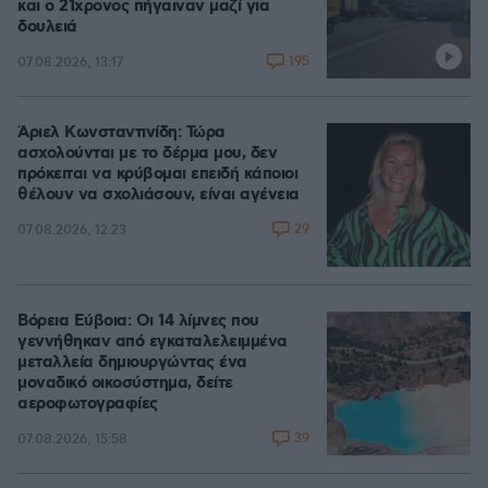
και ο 21χρονος πήγαιναν μαζί για
δουλειά
195
07.08.2026, 13:17
Άριελ Κωνσταντινίδη: Τώρα
ασχολούνται με το δέρμα μου, δεν
πρόκειται να κρύβομαι επειδή κάποιοι
θέλουν να σχολιάσουν, είναι αγένεια
29
07.08.2026, 12:23
Βόρεια Εύβοια: Οι 14 λίμνες που
γεννήθηκαν από εγκαταλελειμμένα
μεταλλεία δημιουργώντας ένα
μοναδικό οικοσύστημα, δείτε
αεροφωτογραφίες
39
07.08.2026, 15:58