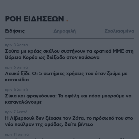
ΡΟΗ ΕΙΔΗΣΕΩΝ
Ειδήσεις
Δημοφιλή
Σχολιασμένα
πριν 3 λεπτά
Σούπα με κρέας σκύλου συστήνουν τα κρατικά ΜΜΕ στη
Βόρεια Κορέα ως διέξοδο στον καύσωνα
πριν 6 λεπτά
Λευκό ξίδι: Οι 5 σωτήριες χρήσεις του όταν ζούμε με
κατοικίδια
πριν 6 λεπτά
Σύκα και φραγκόσυκα: Τα οφέλη και πόσα μπορούμε να
καταναλώνουμε
πριν 7 λεπτά
Η Λίβερπουλ δεν ξέχασε τον Ζότα, το πρόσωπό του στο
νέο πούλμαν της ομάδας, δείτε βίντεο
πριν 11 λεπτά