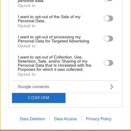
personal data.
grant or deny consent to Google and its third-party tags to
Opted In
use your data for below specified purposes in below Google
consent section.
I want to opt-out of the Sale of my
Personal Data.
Opted In
I want to opt-out of processing my
Personal Data for Targeted Advertising.
Opted In
I want to opt-out of Collection, Use,
Retention, Sale, and/or Sharing of my
Personal Data that Is Unrelated with the
Purposes for which it was collected.
Opted In
Google consents
CONFIRM
Loaded
:
100.00%
07.08.2026, 18:54
«Κάτι απέσπασε την προσοχή του οδηγού»:
Data Deletion
Data Access
Privacy Policy
Πραγματογνώμονας επιχειρεί να ρίξει φως στα
αίτια του δυστυχήματος στις Σέρρες