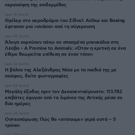
περιποίηση της επιδερμίδας
πριν 16 λεπτά
Θρίλερ στο αεροδρόμιο του Σίδνεϊ: Airbus και Boeing
έφτασαν μια «ανάσα» από τη σύγκρουση
πριν 20 λεπτά
Άλογα χορεύουν πάνω σε σπασμένα μπουκάλια στη
Λέσβο - A Promise to Animals: «Όταν η κριτική σε ένα
έθιμο θεωρείται επίθεση σε έναν τόπο»
πριν 22 λεπτά
Η βόλτα της Αλεξάνδρας Νίκα με τα παιδιά της με
σκάφος, δείτε φωτογραφίες
πριν 24 λεπτά
Μεγάλη έξοδος πριν τον Δεκαπενταύγουστο: 113.782
επιβάτες έφυγαν από τα λιμάνια της Αττικής μέσα σε
δύο ημέρες
πριν 26 λεπτά
Οστεοπόρωση: Πώς θα «χτίσουμε» γερά οστά – 5
τρόποι