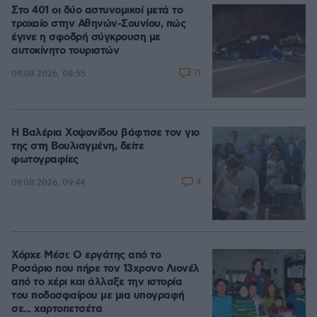
Στο 401 οι δύο αστυνομικοί μετά το
τροχαίο στην Αθηνών-Σουνίου, πώς
έγινε η σφοδρή σύγκρουση με
αυτοκίνητο τουριστών
71
09.08.2026, 08:55
Η Βαλέρια Χοψονίδου βάφτισε τον γιο
της στη Βουλιαγμένη, δείτε
φωτογραφίες
4
09.08.2026, 09:44
Χόρχε Μέσι: Ο εργάτης από το
Ροσάριο που πήρε τον 13χρονο Λιονέλ
από το χέρι και άλλαξε την ιστορία
του ποδοσφαίρου με μια υπογραφή
σε... χαρτοπετσέτα