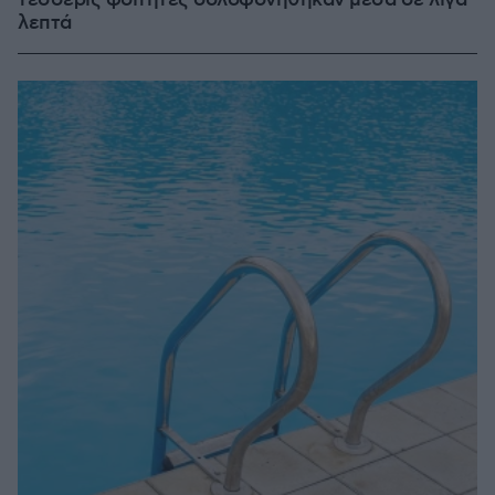
τέσσερις φοιτητές δολοφονήθηκαν μέσα σε λίγα
λεπτά