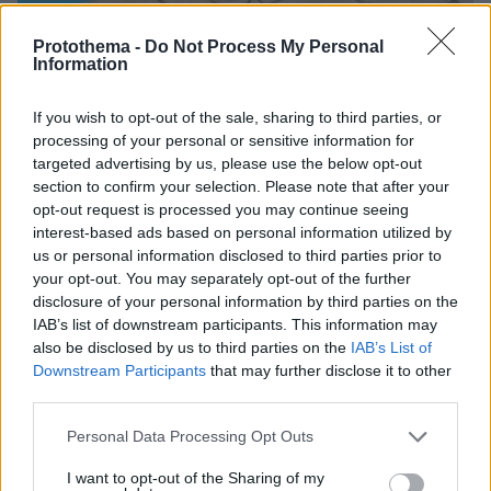
Protothema -
Do Not Process My Personal
Information
09.08.2026, 09:28
Χωρίς ναυαγοσώστη ήταν το beach bar στην Πάρο
όταν πνίγηκε ο 4χρονος, έρευνα για την άδεια της
If you wish to opt-out of the sale, sharing to third parties, or
πισίνας: Το χρονικό της τραγωδίας
processing of your personal or sensitive information for
targeted advertising by us, please use the below opt-out
section to confirm your selection. Please note that after your
opt-out request is processed you may continue seeing
interest-based ads based on personal information utilized by
us or personal information disclosed to third parties prior to
your opt-out. You may separately opt-out of the further
disclosure of your personal information by third parties on the
IAB’s list of downstream participants. This information may
also be disclosed by us to third parties on the
IAB’s List of
Downstream Participants
that may further disclose it to other
third parties.
Please note that this website/app uses one or more Google
Personal Data Processing Opt Outs
services and may gather and store information including but
not limited to your visit or usage behaviour. You may click to
I want to opt-out of the Sharing of my