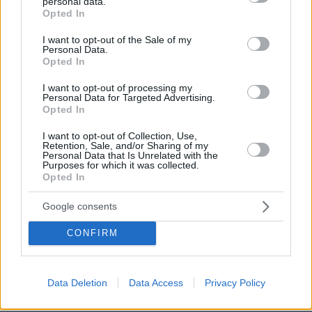
personal data.
grant or deny consent to Google and its third-party tags to
Opted In
use your data for below specified purposes in below Google
consent section.
I want to opt-out of the Sale of my
Personal Data.
Opted In
I want to opt-out of processing my
Personal Data for Targeted Advertising.
Opted In
09.08.2026, 08:01
Βασιλική κηδεία προβλέπεται για τον πρίγκιπα
I want to opt-out of Collection, Use,
Άντριου όταν πεθάνει παρά την αποκαθήλωσή
Retention, Sale, and/or Sharing of my
Personal Data that Is Unrelated with the
του, αντιδράσεις για το «μυστικό σχέδιο»
Purposes for which it was collected.
Opted In
Ασθενής ξυλοκόπησε νοσηλεύτρια
Google consents
στα Επείγοντα του Ερυθρού Σταυρού,
την άρπαξε από τα μαλλιά και τη
CONFIRM
χτύπησε σε πόρτες - Τι καταγγέλλει η
ΠΟΕΔΗΝ
25
09.08.2026, 10:51
Data Deletion
Data Access
Privacy Policy