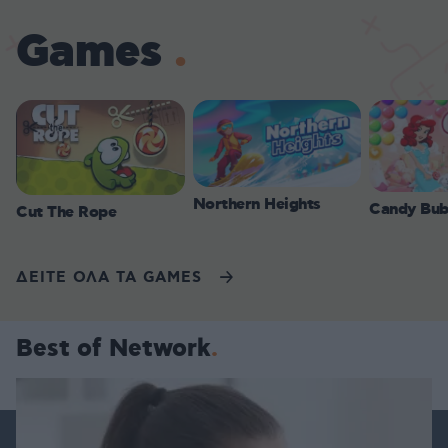
Games
Northern Heights
Candy Bub
Cut The Rope
ΔΕΙΤΕ ΟΛΑ ΤΑ GAMES
Best of Network