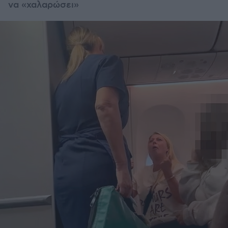
να «χαλαρώσει»