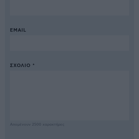
EMAIL
ΣΧΌΛΙΟ *
Απομένουν
2500
χαρακτήρες