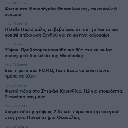
πριν 18 λεπτά
Φωτιά στο Μονοπήγαδο Θεσσαλονίκης, επιχειρούν 6
εναέρια
πριν 21 λεπτά
Η Bella Hadid μόλις επιβεβαίωσε ότι αυτή είναι το πιο
κομψή απόχρωση ξανθού για το φετινό καλοκαίρι
πριν 21 λεπτά
‘Οψον: Προβατομακαρονάδα για δύο στο value for
money μεζεδοπωλείο της Ηλιούπολης
πριν 21 λεπτά
Έχει η γάτα σας FOMO; Γιατί θέλει να είναι πάντα
«μέσα σε όλα»
πριν 24 λεπτά
Φωτιά τώρα στο Στεφάνι Κορινθίας, 112 για ετοιμότητα,
7 εναέρια στη μάχη
πριν 26 λεπτά
Χρηματοδότηση ύψους 2,3 εκατ. ευρώ για τη φοιτητική
στέγη στο Πανεπιστήμιο Θεσσαλίας
πριν 28 λεπτά