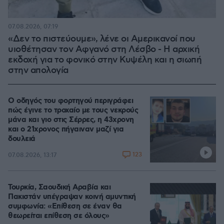
07.08.2026, 07:19
«Δεν το πιστεύουμε», λένε οι Αμερικανοί που
υιοθέτησαν τον Αφγανό στη Λέσβο - Η αρχική
εκδοχή για το φονικό στην Κυψέλη και η σιωπή
στην απολογία
Ο οδηγός του φορτηγού περιγράφει
πώς έγινε το τροχαίο με τους νεκρούς
μάνα και γιο στις Σέρρες, η 43χρονη
και ο 21χρονος πήγαιναν μαζί για
δουλειά
123
07.08.2026, 13:17
Τουρκία, Σαουδική Αραβία και
Πακιστάν υπέγραψαν κοινή αμυντική
συμφωνία: «Επίθεση σε έναν θα
θεωρείται επίθεση σε όλους»