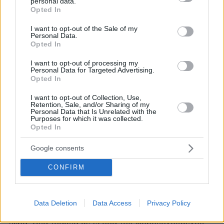
personal data.
grant or deny consent to Google and its third-party tags to
Opted In
26.07.2026, 09:54
use your data for below specified purposes in below Google
Επαγγελματική Εκπαίδευση & Εξειδίκευση: Το Mοντέλο που
consent section.
I want to opt-out of the Sale of my
σε Bάζει στην Aγορά Eργασίας
Personal Data.
Opted In
ΣΧΟΛΙΑ
(12)
I want to opt-out of processing my
Personal Data for Targeted Advertising.
Opted In
ΠΡΟΣΘΗΚΗ ΣΧΟΛΙΟΥ
I want to opt-out of Collection, Use,
Retention, Sale, and/or Sharing of my
Personal Data that Is Unrelated with the
Purposes for which it was collected.
Βασιλης!
Opted In
09.02.2025, 08:18
Ξεφτιλα
Google consents
ΑΠΑΝΤΗΣΗ
CONFIRM
Ωπα
09.02.2025, 08:12
Data Deletion
Data Access
Privacy Policy
Εχουμε και Αλβανους προσφυγες απο την Σαντορινη
τωρα. Ολα τσαμπα με εξοδα του φορολογουμενου