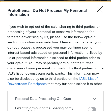
Protothema -
Do Not Process My Personal
Information
If you wish to opt-out of the sale, sharing to third parties, or
processing of your personal or sensitive information for
targeted advertising by us, please use the below opt-out
section to confirm your selection. Please note that after your
opt-out request is processed you may continue seeing
interest-based ads based on personal information utilized by
us or personal information disclosed to third parties prior to
your opt-out. You may separately opt-out of the further
disclosure of your personal information by third parties on the
IAB’s list of downstream participants. This information may
also be disclosed by us to third parties on the
IAB’s List of
27.07.2026, 06:00
Downstream Participants
that may further disclose it to other
Το μέλλον της τεχνολογίας
third parties.
Please note that this website/app uses one or more Google
Personal Data Processing Opt Outs
03.08.2026, 10:56
services and may gather and store information including but
Η Smart φοιτητική κατοικία στην καρδιά της Αθήνας
not limited to your visit or usage behaviour. You may click to
I want to opt-out of the Sharing of my